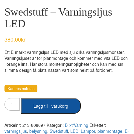
Swedstuff – Varningsljus
LED
380,00
kr
Ett E-märkt varningsljus LED med sju olika varningsljusmönster.
Varningsljuset är för planmontage och kommer med vita LED och
i orange lins. Har stora monteringsmöjligheter och kan med sin
slimma design få plats nästan vart som helst på fordonet.
Kan restnoteras
Swedstuff
Lägg till i varukorg
-
Varningsljus
LED
mängd
Artikelnr:
213-808097
Kategori:
Blixt/Varning
Etiketter:
varningsljus
,
belysning
,
Swedstuff
,
LED
,
Lampor
,
planmontage
,
E-