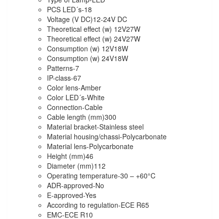
PCS LED´s-
18
Voltage (V DC)
12-24V DC
Theoretical effect (w) 12V
27W
Theoretical effect (w) 24V
27W
Consumption (w) 12V
18W
Consumption (w) 24V
18W
Patterns-
7
IP-class-
67
Color lens-
Amber
Color LED´s-
White
Connection-
Cable
Cable length (mm)
300
Material bracket-
Stainless steel
Material housing/chassi-
Polycarbonate
Material lens-
Polycarbonate
Height (mm)
46
Diameter (mm)
112
Operating temperature
-30 – +60°C
ADR-approved-
No
E-approved-
Yes
According to regulation-
ECE R65
EMC-
ECE R10