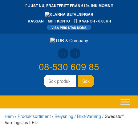
JUST NU,
FRAKTFRITT
FRÅN 619:- INK MOMS
KASSAN
MITT KONTO
0 VAROR
0,00KR
08-530 609 85
Sök
Sök
efter:
Hem
/
Produktsortiment
/
Belysning
/
Blixt/Varning
/ Swedstuff –
Varningsljus LED