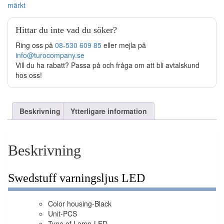
märkt
Hittar du inte vad du söker?
Ring oss på
08-530 609 85
eller mejla på
info@turocompany.se
Vill du ha rabatt? Passa på och fråga om att bli avtalskund
hos oss!
Beskrivning
Ytterligare information
Beskrivning
Swedstuff varningsljus LED
Color housing-
Black
Unit-
PCS
Type of Lamp-
LED