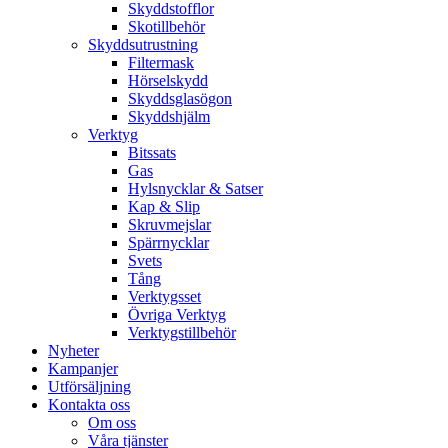
Skyddstofflor
Skotillbehör
Skyddsutrustning
Filtermask
Hörselskydd
Skyddsglasögon
Skyddshjälm
Verktyg
Bitssats
Gas
Hylsnycklar & Satser
Kap & Slip
Skruvmejslar
Spärrnycklar
Svets
Tång
Verktygsset
Övriga Verktyg
Verktygstillbehör
Nyheter
Kampanjer
Utförsäljning
Kontakta oss
Om oss
Våra tjänster