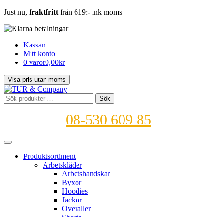
Just nu,
fraktfritt
från 619:- ink moms
Kassan
Mitt konto
0 varor
0,00kr
Sök
Sök
efter:
08-530 609 85
Produktsortiment
Arbetskläder
Arbetshandskar
Byxor
Hoodies
Jackor
Overaller