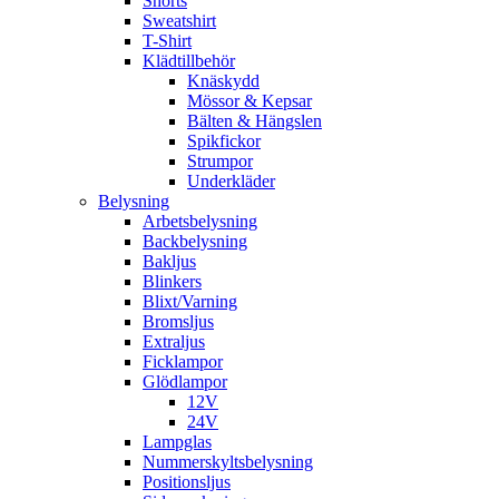
Shorts
Sweatshirt
T-Shirt
Klädtillbehör
Knäskydd
Mössor & Kepsar
Bälten & Hängslen
Spikfickor
Strumpor
Underkläder
Belysning
Arbetsbelysning
Backbelysning
Bakljus
Blinkers
Blixt/Varning
Bromsljus
Extraljus
Ficklampor
Glödlampor
12V
24V
Lampglas
Nummerskyltsbelysning
Positionsljus