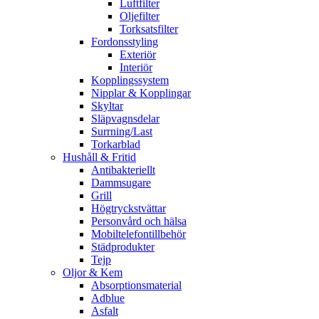
Luftfilter
Oljefilter
Torksatsfilter
Fordonsstyling
Exteriör
Interiör
Kopplingssystem
Nipplar & Kopplingar
Skyltar
Släpvagnsdelar
Surrning/Last
Torkarblad
Hushåll & Fritid
Antibakteriellt​
Dammsugare
Grill
Högtryckstvättar
Personvård och hälsa
Mobiltelefontillbehör
Städprodukter
Tejp
Oljor & Kem
Absorptionsmaterial
Adblue
Asfalt