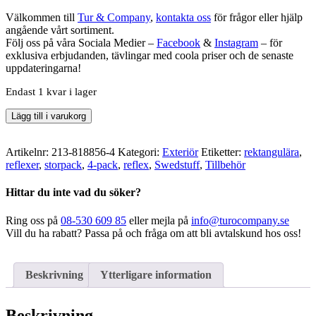
30,38kr.
17,50kr.
Välkommen till
Tur & Company
,
kontakta oss
för frågor eller hjälp
angående vårt sortiment.
Följ oss på våra Sociala Medier –
Facebook
&
Instagram
– för
exklusiva erbjudanden, tävlingar med coola priser och de senaste
uppdateringarna!
Endast 1 kvar i lager
Swedstuff
Lägg till i varukorg
-
Vita
Rektangulära
Artikelnr:
213-818856-4
Kategori:
Exteriör
Etiketter:
rektangulära
,
Reflexer
reflexer
,
storpack
,
4-pack
,
reflex
,
Swedstuff
,
Tillbehör
96x42
med
Hittar du inte vad du söker?
hål
.
Ring oss på
08-530 609 85
eller mejla på
info@turocompany.se
E-
Vill du ha rabatt? Passa på och fråga om att bli avtalskund hos oss!
märkt
mängd
Beskrivning
Ytterligare information
Beskrivning