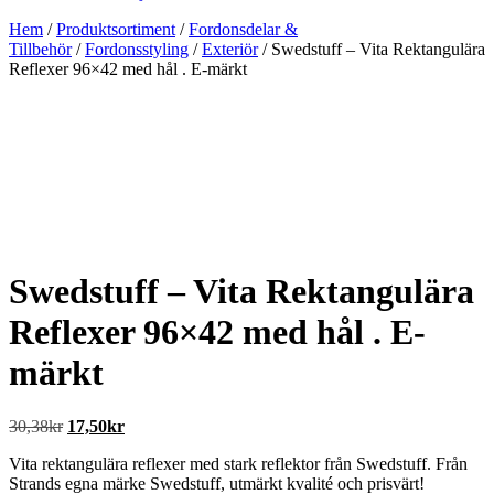
Hem
/
Produktsortiment
/
Fordonsdelar &
Tillbehör
/
Fordonsstyling
/
Exteriör
/ Swedstuff – Vita Rektangulära
Reflexer 96×42 med hål . E-märkt
Swedstuff – Vita Rektangulära
Reflexer 96×42 med hål . E-
märkt
Det
Det
30,38
kr
17,50
kr
ursprungliga
nuvarande
Vita rektangulära reflexer med stark reflektor från Swedstuff. Från
priset
priset
Strands egna märke Swedstuff, utmärkt kvalité och prisvärt!
var:
är: