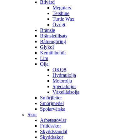
Bilvård
Meguiars
Tershine
Turtle Wax
Övrigt
Bränsle
Bränsletillsats
Båtrengöring
Glykol
Kemtillbehör
Lim
Olja
OKQ8
Hydraulolja
Motorolja
Specialoljor
Växellådsolja
Smörjfetter
Smörjmedel
Spolarvätska
Skor
Arbetsstövlar
Fritidsskor
Skyddssandal
Skyddsskor