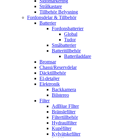
Sidomarkering
Strålkastare
Tillbehör Belysning
Fordonsdelar & Tillbehör
Batterier
Fordonsbatterier
Global
Tudor
Småbatterier
Batteritillbehör
Batteriladdare
Bromsar
Chassi/Reservdelar
Däcktillbehör
El-detaljer
Elektronik
Backkamera
Bilstereo
Filter
AdBlue FIlter
Bränslefilter
Filtertillbehör
Hydraulfilter
Kupéfilter
Kylvätskefilter