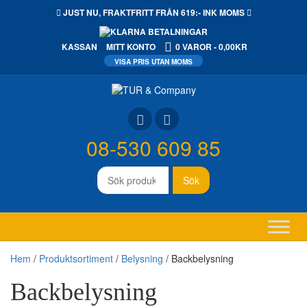
JUST NU,
FRAKTFRITT
FRÅN 619:- INK MOMS
KASSAN
MITT KONTO
0 VAROR
0,00KR
08-530 609 85
Sök
Sök
efter:
Hem
/
Produktsortiment
/
Belysning
/ Backbelysning
Backbelysning