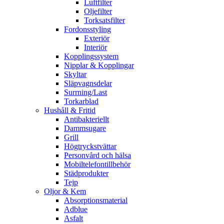
Luftfilter
Oljefilter
Torksatsfilter
Fordonsstyling
Exteriör
Interiör
Kopplingssystem
Nipplar & Kopplingar
Skyltar
Släpvagnsdelar
Surrning/Last
Torkarblad
Hushåll & Fritid
Antibakteriellt​
Dammsugare
Grill
Högtryckstvättar
Personvård och hälsa
Mobiltelefontillbehör
Städprodukter
Tejp
Oljor & Kem
Absorptionsmaterial
Adblue
Asfalt