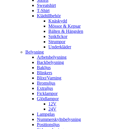
Shorts
Sweatshirt
T-Shirt
Klädtillbehör
Knäskydd
Mössor & Kepsar
Bälten & Hängslen
Spikfickor
Strumpor
Underkläder
Belysning
Arbetsbelysning
Backbelysning
Bakljus
Blinkers
Blixt/Varning
Bromsljus
Extraljus
Ficklampor
Glödlampor
12V
24V
Lampglas
Nummerskyltsbelysning
Positionsljus