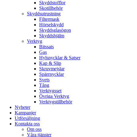
Skyddstofflor
Skotillbehör
Skyddsutrustning
Filtermask
Hörselskydd
Skyddsglasögon
Skyddshjälm
Verktyg
Bitssats
Gas
Hylsnycklar & Satser
Kap & Slip
Skruvmejslar
Spärrnycklar
Svets
Tång
Verktygsset
Övriga Verktyg
Verktygstillbehör
Nyheter
Kampanjer
Utförsäljning
Kontakta oss
Om oss
Våra tjänster