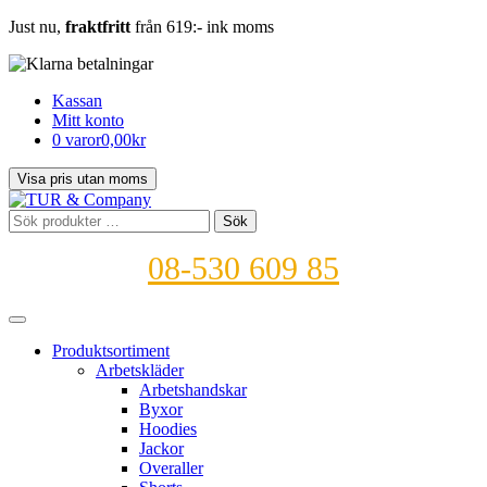
Just nu,
fraktfritt
från 619:- ink moms
Kassan
Mitt konto
0 varor
0,00kr
Sök
Sök
efter:
08-530 609 85
Produktsortiment
Arbetskläder
Arbetshandskar
Byxor
Hoodies
Jackor
Overaller