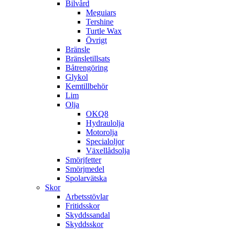
Bilvård
Meguiars
Tershine
Turtle Wax
Övrigt
Bränsle
Bränsletillsats
Båtrengöring
Glykol
Kemtillbehör
Lim
Olja
OKQ8
Hydraulolja
Motorolja
Specialoljor
Växellådsolja
Smörjfetter
Smörjmedel
Spolarvätska
Skor
Arbetsstövlar
Fritidsskor
Skyddssandal
Skyddsskor