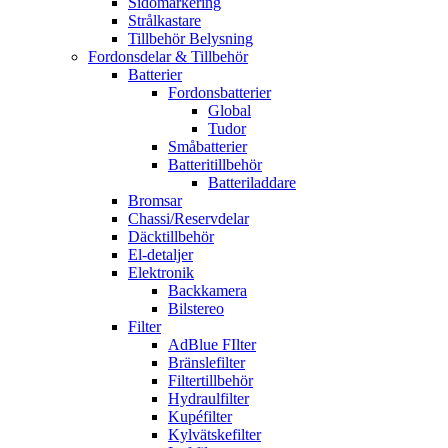
Sidomarkering
Strålkastare
Tillbehör Belysning
Fordonsdelar & Tillbehör
Batterier
Fordonsbatterier
Global
Tudor
Småbatterier
Batteritillbehör
Batteriladdare
Bromsar
Chassi/Reservdelar
Däcktillbehör
El-detaljer
Elektronik
Backkamera
Bilstereo
Filter
AdBlue FIlter
Bränslefilter
Filtertillbehör
Hydraulfilter
Kupéfilter
Kylvätskefilter