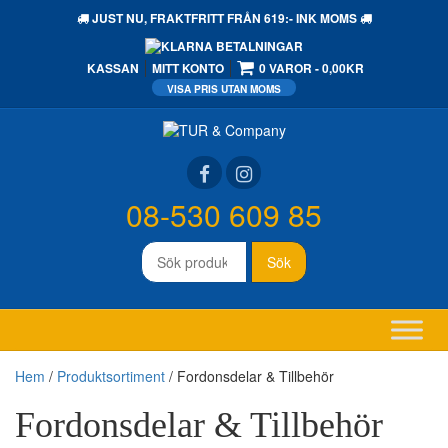
JUST NU,
FRAKTFRITT
FRÅN 619:- INK MOMS
KASSAN
MITT KONTO
0 VAROR
0,00KR
08-530 609 85
Sök
Sök
efter:
Hem
/
Produktsortiment
/ Fordonsdelar & Tillbehör
Fordonsdelar & Tillbehör