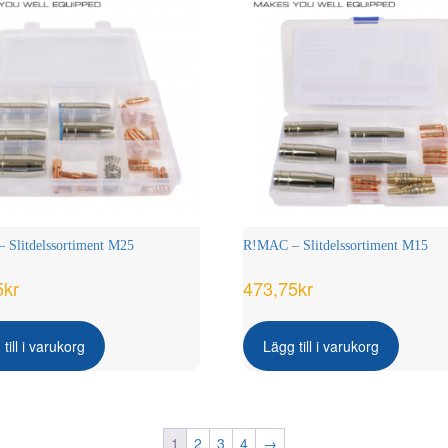
Slitdelssortiment M25
R!MAC – Slitdelssortiment M15
5
kr
473,75
kr
till i varukorg
Lägg till i varukorg
1
2
3
4
→