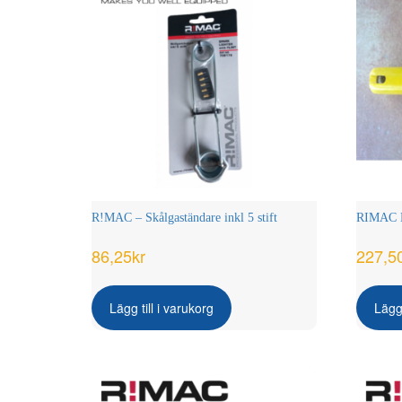
olika
alternativen
kan
väljas
på
produktsidan
R!MAC – Skålgaständare inkl 5 stift
RIMAC E
86,25
kr
227,5
Lägg till i varukorg
Lägg 