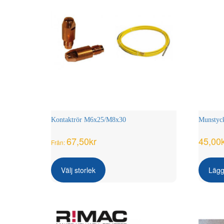
Kontaktrör M6x25/M8x30
Munstyck
67,50
kr
45,00
Från:
Den
här
Välj storlek
Lägg 
produkten
har
flera
varianter.
De