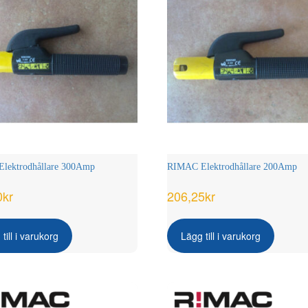
lektrodhållare 300Amp
RIMAC Elektrodhållare 200Amp
0
kr
206,25
kr
till i varukorg
Lägg till i varukorg