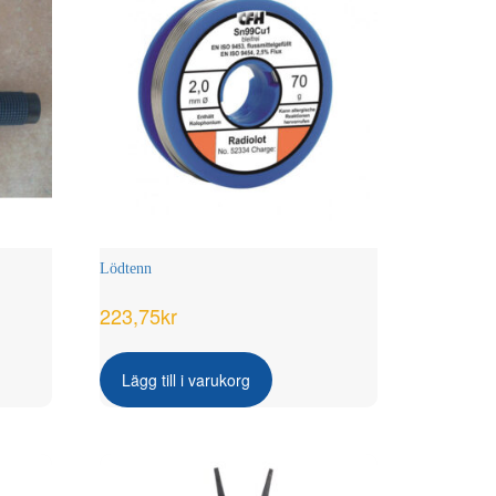
Lödtenn
223,75
kr
Lägg till i varukorg