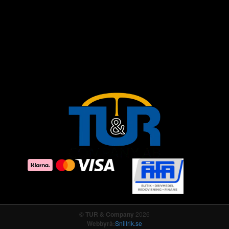
© TUR & Company
2026
Webbyrå:
Snillrik.se