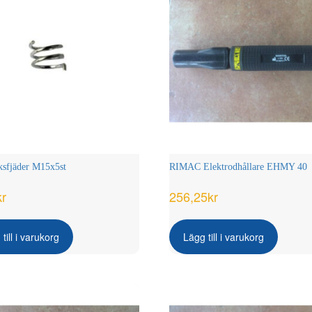
sfjäder M15x5st
RIMAC Elektrodhållare EHMY 40
kr
256,25
kr
till i varukorg
Lägg till i varukorg