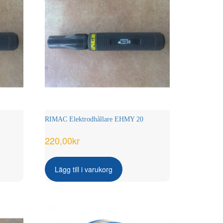
RIMAC Elektrodhållare EHMY 20
220,00
kr
Lägg till i varukorg