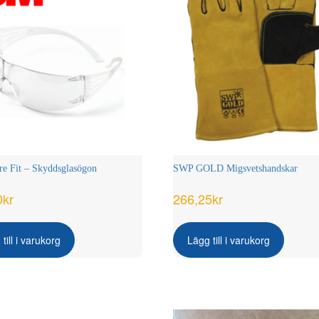
e Fit – Skyddsglasögon
SWP GOLD Migsvetshandskar
0
kr
266,25
kr
till i varukorg
Lägg till i varukorg