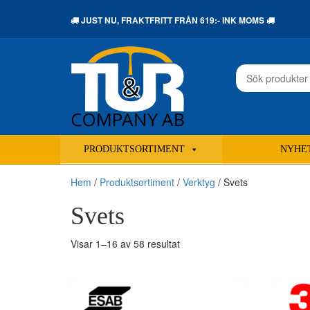
JUST NU,
FRAKTFRITT
FRÅN 619:- INK MOMS
Sök
efter:
PRODUKTSORTIMENT
NYHE
Hem
/
Produktsortiment
/
Verktyg
/ Svets
Svets
Sortera
Visar 1–16 av 58 resultat
efter
senaste