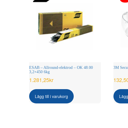
ESAB – Allround-elektrod – OK 48.00
3M Secur
3,2×450 6kg
1.281,25
kr
132,5
Lägg till i varukorg
Lägg 