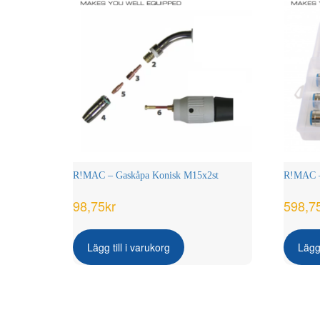
R!MAC – Gaskåpa Konisk M15x2st
R!MAC – 
98,75
kr
598,7
Lägg till i varukorg
Lägg 