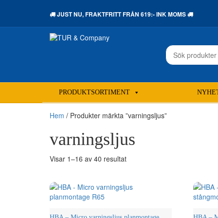
JUST NU,
FRAKTFRITT
FRÅN 619:- INK MOMS
Sök
efter:
PRODUKTSORTIMENT
NYHE
Hem
/ Produkter märkta ”varningsljus”
varningsljus
Sortera
Visar 1–16 av 40 resultat
efter
senaste
HBA – Micro varningsljus planmontage
HBA – Mi