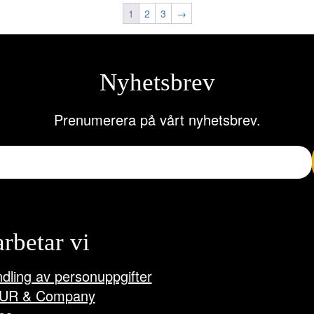
1
2
3
→
Nyhetsbrev
Prenumerera på vårt nyhetsbrev.
arbetar vi
dling av personuppgifter
UR & Company