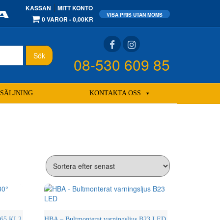
KASSAN
MITT KONTO
0 VAROR
0,00KR
Sök
08-530 609 85
SÄLJNING
KONTAKTA OSS
 R65 KL2
HBA – Bultmonterat varningsljus B23 LED