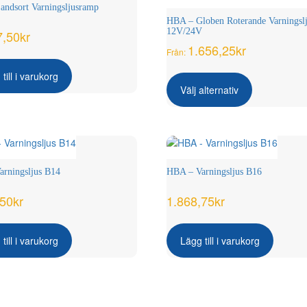
ndsort Varningsljusramp
HBA – Globen Roterande Varningsl
12V/24V
7,50
kr
1.656,25
kr
Från:
Den
till i varukorg
här
Välj alternativ
produkten
har
flera
varianter.
De
olika
rningsljus B14
HBA – Varningsljus B16
alternativen
kan
,50
kr
1.868,75
kr
väljas
på
produktsida
till i varukorg
Lägg till i varukorg