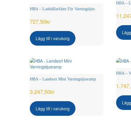
HBA – La
HBA – Lasthållarfäste För Varningsljus
11.24
727,50
kr
Lägg 
Lägg till i varukorg
HBA – Va
HBA – Landsort Mini Varningsljusramp
1.747
3.247,50
kr
Lägg 
Lägg till i varukorg