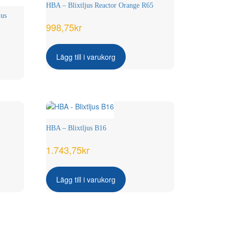
HBA – Blixtljus Reactor Orange R65
jus
998,75
kr
Lägg till i varukorg
HBA – Blixtljus B16
1.743,75
kr
n
Lägg till i varukorg