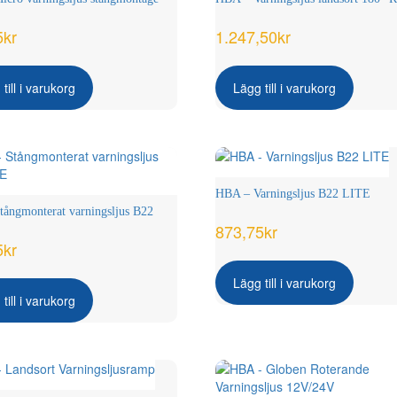
5
kr
1.247,50
kr
till i varukorg
Lägg till i varukorg
HBA – Varningsljus B22 LITE
ångmonterat varningsljus B22
873,75
kr
5
kr
Lägg till i varukorg
till i varukorg