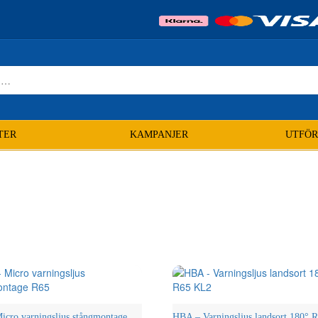
TER
KAMPANJER
UTFÖR
cro varningsljus stångmontage
HBA – Varningsljus landsort 180°