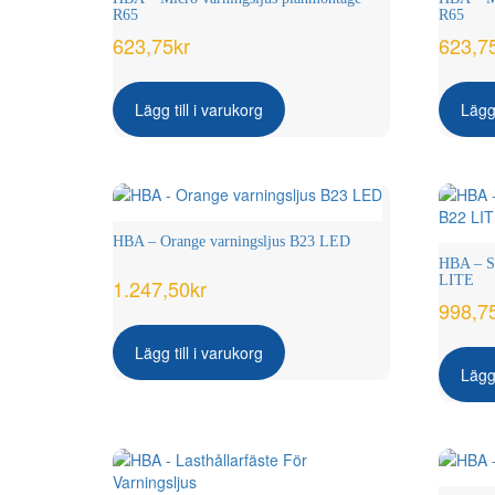
R65
R65
623,75
kr
623,7
Lägg till i varukorg
Lägg 
HBA – Orange varningsljus B23 LED
HBA – St
LITE
1.247,50
kr
998,7
Lägg till i varukorg
Lägg 