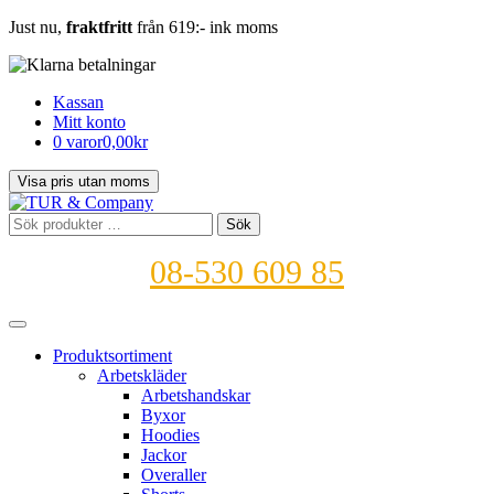
Just nu,
fraktfritt
från 619:- ink moms
Kassan
Mitt konto
0 varor
0,00kr
Sök
Sök
efter:
08-530 609 85
Produktsortiment
Arbetskläder
Arbetshandskar
Byxor
Hoodies
Jackor
Overaller