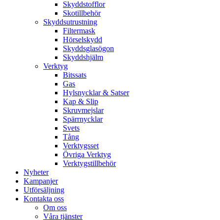
Skyddstofflor
Skotillbehör
Skyddsutrustning
Filtermask
Hörselskydd
Skyddsglasögon
Skyddshjälm
Verktyg
Bitssats
Gas
Hylsnycklar & Satser
Kap & Slip
Skruvmejslar
Spärrnycklar
Svets
Tång
Verktygsset
Övriga Verktyg
Verktygstillbehör
Nyheter
Kampanjer
Utförsäljning
Kontakta oss
Om oss
Våra tjänster