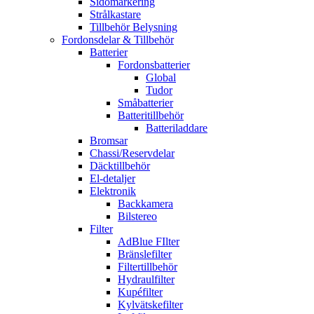
Sidomarkering
Strålkastare
Tillbehör Belysning
Fordonsdelar & Tillbehör
Batterier
Fordonsbatterier
Global
Tudor
Småbatterier
Batteritillbehör
Batteriladdare
Bromsar
Chassi/Reservdelar
Däcktillbehör
El-detaljer
Elektronik
Backkamera
Bilstereo
Filter
AdBlue FIlter
Bränslefilter
Filtertillbehör
Hydraulfilter
Kupéfilter
Kylvätskefilter