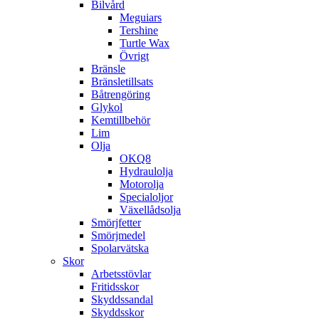
Bilvård
Meguiars
Tershine
Turtle Wax
Övrigt
Bränsle
Bränsletillsats
Båtrengöring
Glykol
Kemtillbehör
Lim
Olja
OKQ8
Hydraulolja
Motorolja
Specialoljor
Växellådsolja
Smörjfetter
Smörjmedel
Spolarvätska
Skor
Arbetsstövlar
Fritidsskor
Skyddssandal
Skyddsskor