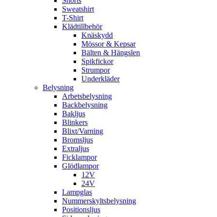
Shorts
Sweatshirt
T-Shirt
Klädtillbehör
Knäskydd
Mössor & Kepsar
Bälten & Hängslen
Spikfickor
Strumpor
Underkläder
Belysning
Arbetsbelysning
Backbelysning
Bakljus
Blinkers
Blixt/Varning
Bromsljus
Extraljus
Ficklampor
Glödlampor
12V
24V
Lampglas
Nummerskyltsbelysning
Positionsljus