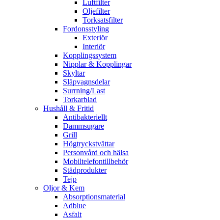
Luftfilter
Oljefilter
Torksatsfilter
Fordonsstyling
Exteriör
Interiör
Kopplingssystem
Nipplar & Kopplingar
Skyltar
Släpvagnsdelar
Surrning/Last
Torkarblad
Hushåll & Fritid
Antibakteriellt​
Dammsugare
Grill
Högtryckstvättar
Personvård och hälsa
Mobiltelefontillbehör
Städprodukter
Tejp
Oljor & Kem
Absorptionsmaterial
Adblue
Asfalt