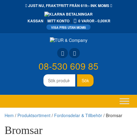
JUST NU,
FRAKTFRITT
FRÅN 619:- INK MOMS
KASSAN
MITT KONTO
0 VAROR
0,00KR
08-530 609 85
Sök
Sök
efter:
Hem
/
Produktsortiment
/
Fordonsdelar & Tillbehör
/ Bromsar
Bromsar