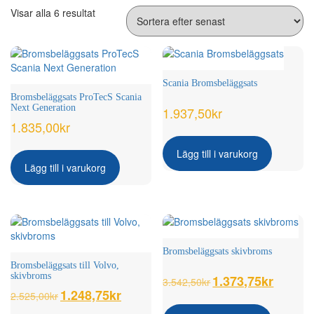
Sortera
Visar alla 6 resultat
efter
senaste
Scania Bromsbeläggsats
Bromsbeläggsats ProTecS Scania
Next Generation
1.937,50
kr
1.835,00
kr
Lägg till i varukorg
Lägg till i varukorg
Bromsbeläggsats skivbroms
Bromsbeläggsats till Volvo,
skivbroms
Det
1.373,75
kr
Det
3.542,50
kr
ursprungliga
nuvarand
Det
1.248,75
kr
Det
2.525,00
kr
priset
priset
ursprungliga
nuvarande
var:
är: