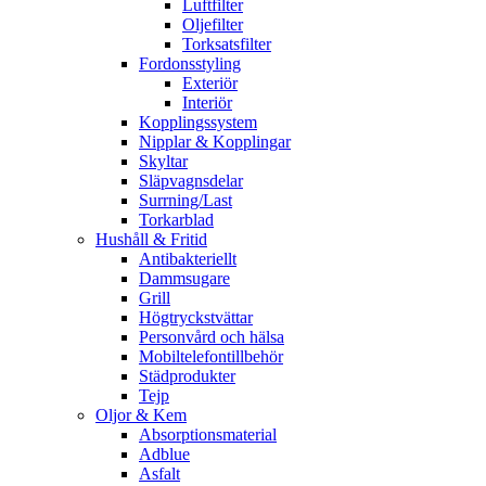
Luftfilter
Oljefilter
Torksatsfilter
Fordonsstyling
Exteriör
Interiör
Kopplingssystem
Nipplar & Kopplingar
Skyltar
Släpvagnsdelar
Surrning/Last
Torkarblad
Hushåll & Fritid
Antibakteriellt​
Dammsugare
Grill
Högtryckstvättar
Personvård och hälsa
Mobiltelefontillbehör
Städprodukter
Tejp
Oljor & Kem
Absorptionsmaterial
Adblue
Asfalt