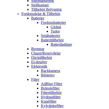
Sidomarkering
Strålkastare
Tillbehör Belysning
Fordonsdelar & Tillbehör
Batterier
Fordonsbatterier
Global
Tudor
Småbatterier
Batteritillbehör
Batteriladdare
Bromsar
Chassi/Reservdelar
Däcktillbehör
El-detaljer
Elektronik
Backkamera
Bilstereo
Filter
AdBlue FIlter
Bränslefilter
Filtertillbehör
Hydraulfilter
Kupéfilter
Kylvätskefilter