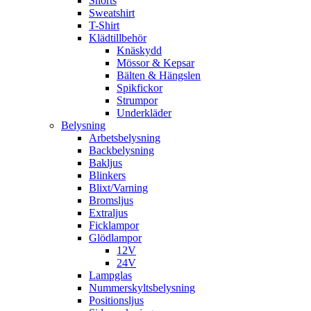
Shorts
Sweatshirt
T-Shirt
Klädtillbehör
Knäskydd
Mössor & Kepsar
Bälten & Hängslen
Spikfickor
Strumpor
Underkläder
Belysning
Arbetsbelysning
Backbelysning
Bakljus
Blinkers
Blixt/Varning
Bromsljus
Extraljus
Ficklampor
Glödlampor
12V
24V
Lampglas
Nummerskyltsbelysning
Positionsljus