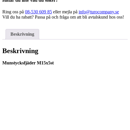
Hittar du inte vad du söker?
Ring oss på
08-530 609 85
eller mejla på
info@turocompany.se
Vill du ha rabatt? Passa på och fråga om att bli avtalskund hos oss!
Beskrivning
Beskrivning
Munstycksfjäder M15x5st
ESAB – Allround-elektrod –
OK 48.00 3,2×450 6kg
1.281,25
kr