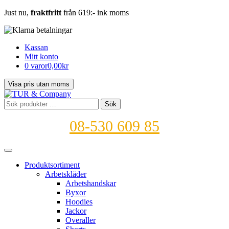
Just nu,
fraktfritt
från 619:- ink moms
Kassan
Mitt konto
0 varor
0,00kr
Sök
Sök
efter:
08-530 609 85
Produktsortiment
Arbetskläder
Arbetshandskar
Byxor
Hoodies
Jackor
Overaller