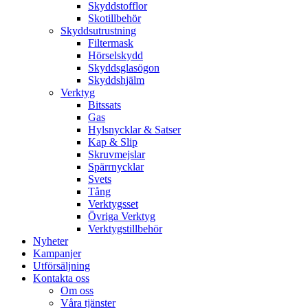
Skyddstofflor
Skotillbehör
Skyddsutrustning
Filtermask
Hörselskydd
Skyddsglasögon
Skyddshjälm
Verktyg
Bitssats
Gas
Hylsnycklar & Satser
Kap & Slip
Skruvmejslar
Spärrnycklar
Svets
Tång
Verktygsset
Övriga Verktyg
Verktygstillbehör
Nyheter
Kampanjer
Utförsäljning
Kontakta oss
Om oss
Våra tjänster