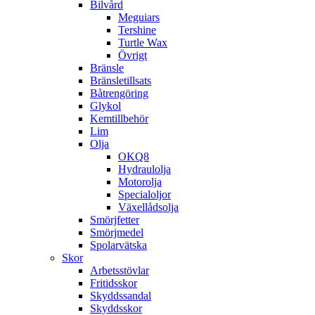
Bilvård
Meguiars
Tershine
Turtle Wax
Övrigt
Bränsle
Bränsletillsats
Båtrengöring
Glykol
Kemtillbehör
Lim
Olja
OKQ8
Hydraulolja
Motorolja
Specialoljor
Växellådsolja
Smörjfetter
Smörjmedel
Spolarvätska
Skor
Arbetsstövlar
Fritidsskor
Skyddssandal
Skyddsskor