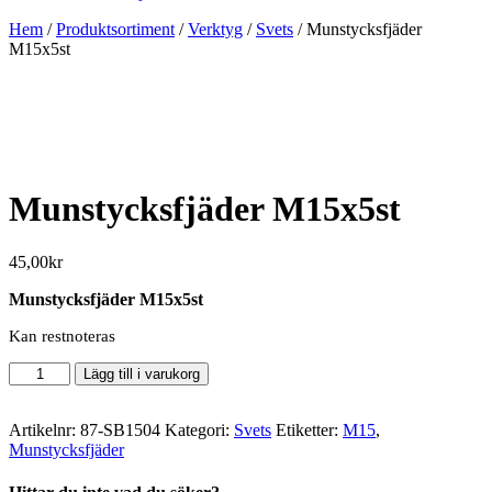
Hem
/
Produktsortiment
/
Verktyg
/
Svets
/ Munstycksfjäder
M15x5st
Munstycksfjäder M15x5st
45,00
kr
Munstycksfjäder M15x5st
Kan restnoteras
Munstycksfjäder
Lägg till i varukorg
M15x5st
mängd
Artikelnr:
87-SB1504
Kategori:
Svets
Etiketter:
M15
,
Munstycksfjäder