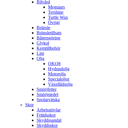
Bilvård
Meguiars
Tershine
Turtle Wax
Övrigt
Bränsle
Bränsletillsats
Båtrengöring
Glykol
Kemtillbehör
Lim
Olja
OKQ8
Hydraulolja
Motorolja
Specialoljor
Växellådsolja
Smörjfetter
Smörjmedel
Spolarvätska
Skor
Arbetsstövlar
Fritidsskor
Skyddssandal
Skyddsskor