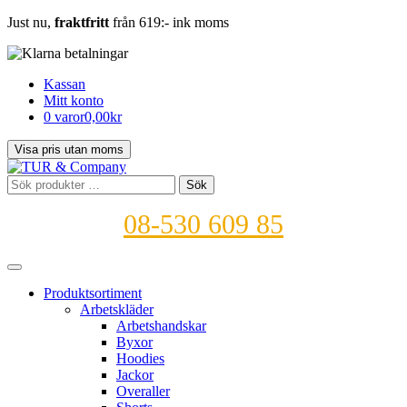
Just nu,
fraktfritt
från 619:- ink moms
Kassan
Mitt konto
0 varor
0,00kr
Sök
Sök
efter:
08-530 609 85
Produktsortiment
Arbetskläder
Arbetshandskar
Byxor
Hoodies
Jackor
Overaller