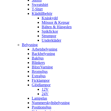
Shorts
Sweatshirt
T-Shirt
Klädtillbehör
Knäskydd
Mössor & Kepsar
Bälten & Hängslen
Spikfickor
Strumpor
Underkläder
Belysning
Arbetsbelysning
Backbelysning
Bakljus
Blinkers
Blixt/Varning
Bromsljus
Extraljus
Ficklampor
Glödlampor
12V
24V
Lampglas
Nummerskyltsbelysning
Positionsljus