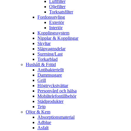
Luftfilter
Oljefilter
Torksatsfilter
Fordonsstyling
Exteriör
Interiör
Kopplingssystem
Nipplar & Kopplingar
Skyltar
Släpvagnsdelar
Surrning/Last
Torkarblad
Hushåll & Fritid
Antibakteriellt​
Dammsugare
Grill
Högtryckstvättar
Personvård och hälsa
Mobiltelefontillbehör
Städprodukter
Tejp
Oljor & Kem
Absorptionsmaterial
Adblue
Asfalt