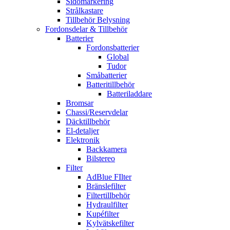
Sidomarkering
Strålkastare
Tillbehör Belysning
Fordonsdelar & Tillbehör
Batterier
Fordonsbatterier
Global
Tudor
Småbatterier
Batteritillbehör
Batteriladdare
Bromsar
Chassi/Reservdelar
Däcktillbehör
El-detaljer
Elektronik
Backkamera
Bilstereo
Filter
AdBlue FIlter
Bränslefilter
Filtertillbehör
Hydraulfilter
Kupéfilter
Kylvätskefilter