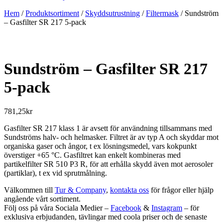
Hem
/
Produktsortiment
/
Skyddsutrustning
/
Filtermask
/ Sundström
– Gasfilter SR 217 5-pack
Sundström – Gasfilter SR 217
5-pack
781,25
kr
Gasfilter SR 217 klass 1 är avsett för användning tillsammans med
Sundströms halv- och helmasker. Filtret är av typ A och skyddar mot
organiska gaser och ångor, t ex lösningsmedel, vars kokpunkt
överstiger +65 °C. Gasfiltret kan enkelt kombineras med
partikelfilter SR 510 P3 R, för att erhålla skydd även mot aerosoler
(partiklar), t ex vid sprutmålning.
Välkommen till
Tur & Company
,
kontakta oss
för frågor eller hjälp
angående vårt sortiment.
Följ oss på våra Sociala Medier –
Facebook
&
Instagram
– för
exklusiva erbjudanden, tävlingar med coola priser och de senaste