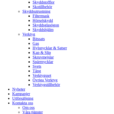
Skyddstofflor
Skotillbehör
Skyddsutrustning
Filtermask
Hörselskydd
Skyddsglasögon
Skyddshjälm
Verktyg
Bitssats
Gas
Hylsnycklar & Satser
Kap & Slip
Skruvmejslar
Spärrnycklar
Svets
Tång
Verktygsset
Övriga Verktyg
Verktygstillbehör
Nyheter
Kampanjer
Utförsäljning
Kontakta oss
Om oss
Våra tjänster