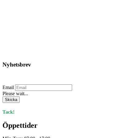
3M – Filtersats 4-pack Till
Andningsskydd 7523
1.400,00
kr
Lägg till i varukorg
Nyhetsbrev
Prenumerera på vårt nyhetsbrev.
Email
Please wait...
Skicka
Tack!
Öppettider