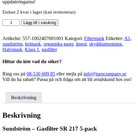
uppdateringarna!
Endast 2 kvar i lager (kan restnoteras)
Sundström
Lägg till i varukorg
-
Gasfilter
SR
Artikelnr:
557-1002407001001
Kategori:
Filtermask
Etiketter:
A1
,
217
sundström
,
helmask
,
organiska gaser
,
ångor
,
skyddsutrustning
,
5-
Halvmask
,
Klass 1
,
gasfilter
pack
mängd
Hittar du inte vad du söker?
Ring oss på
08-530 609 85
eller mejla på
info@turocompany.se
Vill du ha rabatt? Passa på och fråga om att bli avtalskund hos oss!
Beskrivning
Beskrivning
Sundström – Gasfilter SR 217 5-pack