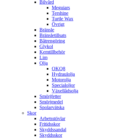
Bilvård
Meguiars
Tershine
Turtle Wax
Övrigt
Bränsle
Bränsletillsats
Båtrengöring
Glykol
Kemtillbehör
Lim
Olja
OKQ8
Hydraulolja
Motorolja
Specialoljor
Växellådsolja
Smörjfetter
Smörjmedel
Spolarvätska
Skor
Arbetsstövlar
Fritidsskor
Skyddssandal
Skyddsskor