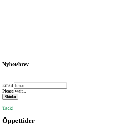
3M – Filtersats 4-pack Till
Andningsskydd 7523
1.400,00
kr
Lägg till i varukorg
Nyhetsbrev
Prenumerera på vårt nyhetsbrev.
Email
Please wait...
Skicka
Tack!
Öppettider