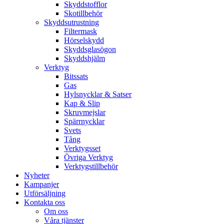
Skyddstofflor
Skotillbehör
Skyddsutrustning
Filtermask
Hörselskydd
Skyddsglasögon
Skyddshjälm
Verktyg
Bitssats
Gas
Hylsnycklar & Satser
Kap & Slip
Skruvmejslar
Spärrnycklar
Svets
Tång
Verktygsset
Övriga Verktyg
Verktygstillbehör
Nyheter
Kampanjer
Utförsäljning
Kontakta oss
Om oss
Våra tjänster