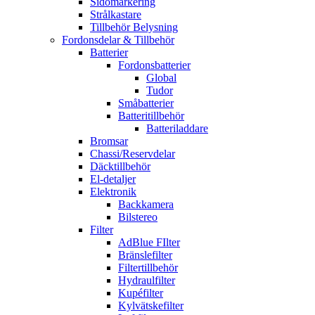
Sidomarkering
Strålkastare
Tillbehör Belysning
Fordonsdelar & Tillbehör
Batterier
Fordonsbatterier
Global
Tudor
Småbatterier
Batteritillbehör
Batteriladdare
Bromsar
Chassi/Reservdelar
Däcktillbehör
El-detaljer
Elektronik
Backkamera
Bilstereo
Filter
AdBlue FIlter
Bränslefilter
Filtertillbehör
Hydraulfilter
Kupéfilter
Kylvätskefilter