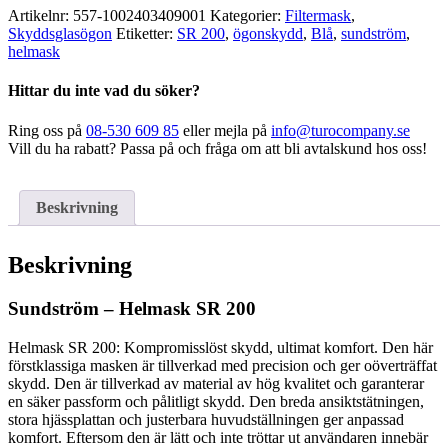
SR
Artikelnr:
557-1002403409001
Kategorier:
Filtermask
,
200
Skyddsglasögon
Etiketter:
SR 200
,
ögonskydd
,
Blå
,
sundström
,
mängd
helmask
Hittar du inte vad du söker?
Ring oss på
08-530 609 85
eller mejla på
info@turocompany.se
Vill du ha rabatt? Passa på och fråga om att bli avtalskund hos oss!
Beskrivning
Beskrivning
Sundström – Helmask SR 200
Helmask SR 200: Kompromisslöst skydd, ultimat komfort. Den här
förstklassiga masken är tillverkad med precision och ger oöverträffat
skydd. Den är tillverkad av material av hög kvalitet och garanterar
en säker passform och pålitligt skydd. Den breda ansiktstätningen,
stora hjässplattan och justerbara huvudställningen ger anpassad
komfort. Eftersom den är lätt och inte tröttar ut användaren innebär