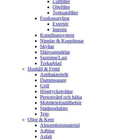
Luftfilter
Oljefilter
Torksatsfilter
Fordonsstyling
Exteriör
Interiör
Kopplingssystem
Nipplar & Kopplingar
Skyltar
Släpvagnsdelar
Surrning/Last
Torkarblad
Hushåll & Fritid
Antibakteriellt​
Dammsugare
Grill
Högtryckstvättar
Personvård och hälsa
Mobiltelefontillbehör
Städprodukter
Tejp
Oljor & Kem
Absorptionsmaterial
Adblue
Asfalt