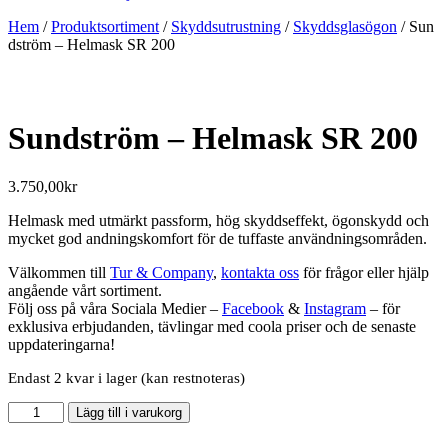
Hem
/
Produktsortiment
/
Skyddsutrustning
/
Skyddsglasögon
/ Sun
dström – Helmask SR 200
Sundström – Helmask SR 200
3.750,00
kr
Helmask med utmärkt passform, hög skyddseffekt, ögonskydd och
mycket god andningskomfort för de tuffaste användningsområden.
Välkommen till
Tur & Company
,
kontakta oss
för frågor eller hjälp
angående vårt sortiment.
Följ oss på våra Sociala Medier –
Facebook
&
Instagram
– för
exklusiva erbjudanden, tävlingar med coola priser och de senaste
uppdateringarna!
Endast 2 kvar i lager (kan restnoteras)
Sundström
Lägg till i varukorg
-
Helmask