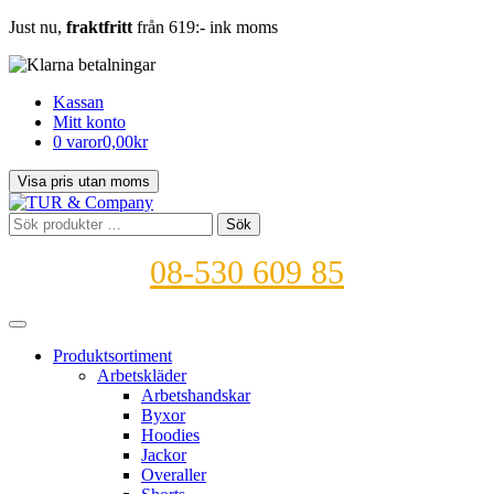
Just nu,
fraktfritt
från 619:- ink moms
Kassan
Mitt konto
0 varor
0,00kr
Sök
Sök
efter:
08-530 609 85
Produktsortiment
Arbetskläder
Arbetshandskar
Byxor
Hoodies
Jackor
Overaller