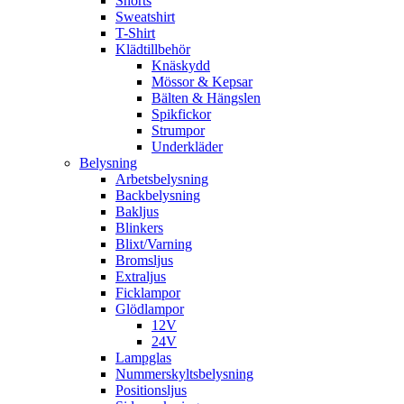
Shorts
Sweatshirt
T-Shirt
Klädtillbehör
Knäskydd
Mössor & Kepsar
Bälten & Hängslen
Spikfickor
Strumpor
Underkläder
Belysning
Arbetsbelysning
Backbelysning
Bakljus
Blinkers
Blixt/Varning
Bromsljus
Extraljus
Ficklampor
Glödlampor
12V
24V
Lampglas
Nummerskyltsbelysning
Positionsljus