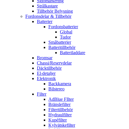
Sidomarkering
Strålkastare
Tillbehör Belysning
Fordonsdelar & Tillbehör
Batterier
Fordonsbatterier
Global
Tudor
Småbatterier
Batteritillbehör
Batteriladdare
Bromsar
Chassi/Reservdelar
Däcktillbehör
El-detaljer
Elektronik
Backkamera
Bilstereo
Filter
AdBlue FIlter
Bränslefilter
Filtertillbehör
Hydraulfilter
Kupéfilter
Kylvätskefilter