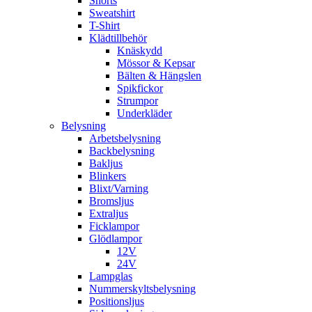
Shorts
Sweatshirt
T-Shirt
Klädtillbehör
Knäskydd
Mössor & Kepsar
Bälten & Hängslen
Spikfickor
Strumpor
Underkläder
Belysning
Arbetsbelysning
Backbelysning
Bakljus
Blinkers
Blixt/Varning
Bromsljus
Extraljus
Ficklampor
Glödlampor
12V
24V
Lampglas
Nummerskyltsbelysning
Positionsljus