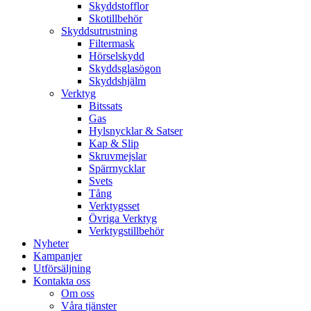
Skyddstofflor
Skotillbehör
Skyddsutrustning
Filtermask
Hörselskydd
Skyddsglasögon
Skyddshjälm
Verktyg
Bitssats
Gas
Hylsnycklar & Satser
Kap & Slip
Skruvmejslar
Spärrnycklar
Svets
Tång
Verktygsset
Övriga Verktyg
Verktygstillbehör
Nyheter
Kampanjer
Utförsäljning
Kontakta oss
Om oss
Våra tjänster