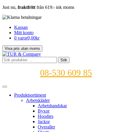
Just nu,
fraktfritt
från 619:- ink moms
Kassan
Mitt konto
0 varor
0,00kr
Sök
Sök
efter:
08-530 609 85
Produktsortiment
Arbetskläder
Arbetshandskar
Byxor
Hoodies
Jackor
Overaller