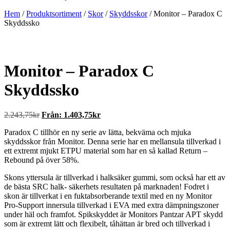
Hem
/
Produktsortiment
/
Skor
/
Skyddsskor
/ Monitor – Paradox C
Skyddssko
Monitor – Paradox C
Skyddssko
2.243,75
kr
Från:
1.403,75
kr
Paradox C tillhör en ny serie av lätta, bekväma och mjuka
skyddsskor från Monitor. Denna serie har en mellansula tillverkad i
ett extremt mjukt ETPU material som har en så kallad Return –
Rebound på över 58%.
Skons yttersula är tillverkad i halksäker gummi, som också har ett av
de bästa SRC halk- säkerhets resultaten på marknaden! Fodret i
skon är tillverkat i en fuktabsorberande textil med en ny Monitor
Pro-Support innersula tillverkad i EVA med extra dämpningszoner
under häl och framfot. Spikskyddet är Monitors Pantzar APT skydd
som är extremt lätt och flexibelt, tåhättan är bred och tillverkad i