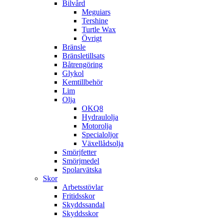
Bilvård
Meguiars
Tershine
Turtle Wax
Övrigt
Bränsle
Bränsletillsats
Båtrengöring
Glykol
Kemtillbehör
Lim
Olja
OKQ8
Hydraulolja
Motorolja
Specialoljor
Växellådsolja
Smörjfetter
Smörjmedel
Spolarvätska
Skor
Arbetsstövlar
Fritidsskor
Skyddssandal
Skyddsskor