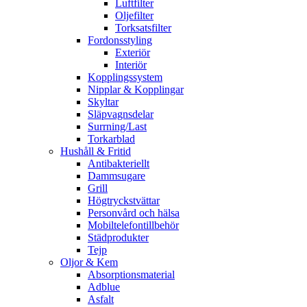
Luftfilter
Oljefilter
Torksatsfilter
Fordonsstyling
Exteriör
Interiör
Kopplingssystem
Nipplar & Kopplingar
Skyltar
Släpvagnsdelar
Surrning/Last
Torkarblad
Hushåll & Fritid
Antibakteriellt​
Dammsugare
Grill
Högtryckstvättar
Personvård och hälsa
Mobiltelefontillbehör
Städprodukter
Tejp
Oljor & Kem
Absorptionsmaterial
Adblue
Asfalt