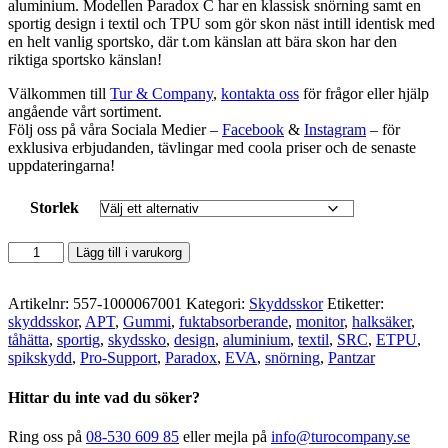
aluminium. Modellen Paradox C har en klassisk snörning samt en
sportig design i textil och TPU som gör skon näst intill identisk med
en helt vanlig sportsko, där t.om känslan att bära skon har den
riktiga sportsko känslan!
Välkommen till
Tur & Company
,
kontakta oss
för frågor eller hjälp
angående vårt sortiment.
Följ oss på våra Sociala Medier –
Facebook
&
Instagram
– för
exklusiva erbjudanden, tävlingar med coola priser och de senaste
uppdateringarna!
Storlek
Monitor
Lägg till i varukorg
-
Paradox
C
Artikelnr:
557-1000067001
Kategori:
Skyddsskor
Etiketter:
Skyddssko
skyddsskor
,
APT
,
Gummi
,
fuktabsorberande
,
monitor
,
halksäker
,
mängd
tåhätta
,
sportig
,
skydssko
,
design
,
aluminium
,
textil
,
SRC
,
ETPU
,
spikskydd
,
Pro-Support
,
Paradox
,
EVA
,
snörning
,
Pantzar
Hittar du inte vad du söker?
Ring oss på
08-530 609 85
eller mejla på
info@turocompany.se