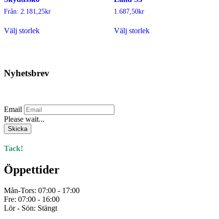
väljas
väljas
Från:
2.181,25
kr
1.687,50
kr
på
på
Den
Den
produktsidan
produktsidan
Välj storlek
Välj storlek
här
här
produkten
produkten
har
har
flera
flera
varianter.
varianter.
Nyhetsbrev
De
De
olika
olika
Prenumerera på vårt nyhetsbrev.
alternativen
alternativen
kan
kan
Email
väljas
väljas
Please wait...
på
på
produktsidan
produktsidan
Skicka
Tack!
Öppettider
Mån-Tors: 07:00 - 17:00
Fre: 07:00 - 16:00
Lör - Sön: Stängt