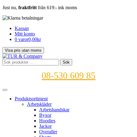
Just nu,
fraktfritt
från 619:- ink moms
Kassan
Mitt konto
0 varor
0,00kr
Sök
Sök
efter:
08-530 609 85
Produktsortiment
Arbetskläder
Arbetshandskar
Byxor
Hoodies
Jackor
Overaller