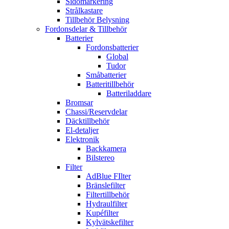
Sidomarkering
Strålkastare
Tillbehör Belysning
Fordonsdelar & Tillbehör
Batterier
Fordonsbatterier
Global
Tudor
Småbatterier
Batteritillbehör
Batteriladdare
Bromsar
Chassi/Reservdelar
Däcktillbehör
El-detaljer
Elektronik
Backkamera
Bilstereo
Filter
AdBlue FIlter
Bränslefilter
Filtertillbehör
Hydraulfilter
Kupéfilter
Kylvätskefilter