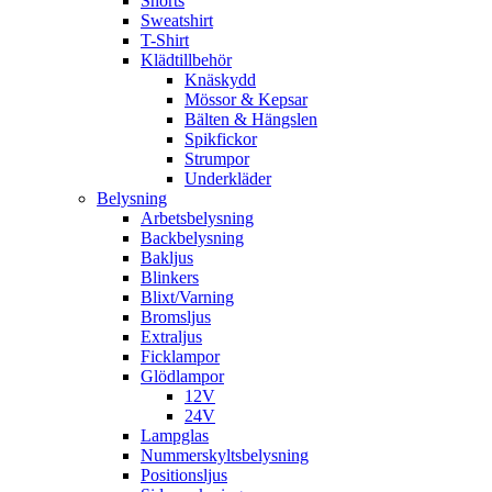
Shorts
Sweatshirt
T-Shirt
Klädtillbehör
Knäskydd
Mössor & Kepsar
Bälten & Hängslen
Spikfickor
Strumpor
Underkläder
Belysning
Arbetsbelysning
Backbelysning
Bakljus
Blinkers
Blixt/Varning
Bromsljus
Extraljus
Ficklampor
Glödlampor
12V
24V
Lampglas
Nummerskyltsbelysning
Positionsljus