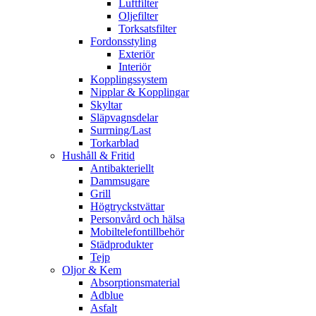
Luftfilter
Oljefilter
Torksatsfilter
Fordonsstyling
Exteriör
Interiör
Kopplingssystem
Nipplar & Kopplingar
Skyltar
Släpvagnsdelar
Surrning/Last
Torkarblad
Hushåll & Fritid
Antibakteriellt​
Dammsugare
Grill
Högtryckstvättar
Personvård och hälsa
Mobiltelefontillbehör
Städprodukter
Tejp
Oljor & Kem
Absorptionsmaterial
Adblue
Asfalt