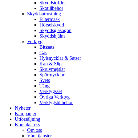
Skyddstofflor
Skotillbehör
Skyddsutrustning
Filtermask
Hörselskydd
Skyddsglasögon
Skyddshjälm
Verktyg
Bitssats
Gas
Hylsnycklar & Satser
Kap & Slip
Skruvmejslar
Spärrnycklar
Svets
Tång
Verktygsset
Övriga Verktyg
Verktygstillbehör
Nyheter
Kampanjer
Utförsäljning
Kontakta oss
Om oss
Våra tjänster