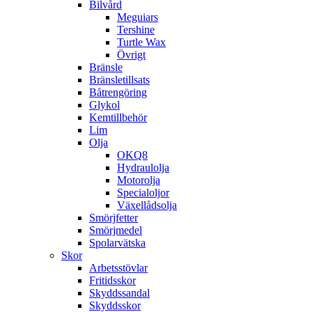
Bilvård
Meguiars
Tershine
Turtle Wax
Övrigt
Bränsle
Bränsletillsats
Båtrengöring
Glykol
Kemtillbehör
Lim
Olja
OKQ8
Hydraulolja
Motorolja
Specialoljor
Växellådsolja
Smörjfetter
Smörjmedel
Spolarvätska
Skor
Arbetsstövlar
Fritidsskor
Skyddssandal
Skyddsskor