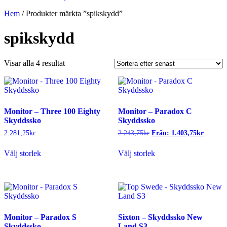
Hem
/ Produkter märkta ”spikskydd”
spikskydd
Sortera
Visar alla 4 resultat
efter
senaste
Monitor – Three 100 Eighty
Monitor – Paradox C
Skyddssko
Skyddssko
2.281,25
kr
2.243,75
kr
Från:
1.403,75
kr
Den
Den
Välj storlek
Välj storlek
här
här
produkten
produkten
har
har
flera
flera
varianter.
varianter.
De
De
olika
olika
Monitor – Paradox S
Sixton – Skyddssko New
alternativen
alternativen
Skyddssko
Land S3
kan
kan