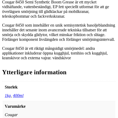
Cougar 8450 Semi Synthetic Boom Grease är ett mycket
vidhäftande, vattenbeständigt, EP fett speciellt utformat för att ge
överlägsen smörjning till glidklackar på mobilkranar,
teleskopbommar och fackverkskranar.
Cougar 8450 som innehåller en unik semisyntetisk basoljeblandning
innehåller det senaste inom avancerade tekniska tillsatser för att
smörja och skydda glidytor, vilket minskar friktion och slitage.
Förlänger komponent livslängden och förlänger smörjningsintervall.
Cougar 8450 är ett riktigt mångsidigt smörjmedel: andra
applikationer inkluderar öppna kugghjul, tornhiss och kugghjul,
kranskivor och externa vajrar. vändskivor
Ytterligare information
Storlek
1kg
,
400ml
Varumärke
Cougar