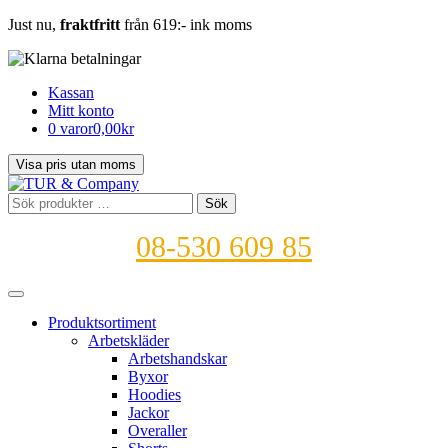
Just nu,
fraktfritt
från 619:- ink moms
Kassan
Mitt konto
0 varor
0,00kr
Sök
Sök
efter:
08-530 609 85
Produktsortiment
Arbetskläder
Arbetshandskar
Byxor
Hoodies
Jackor
Overaller