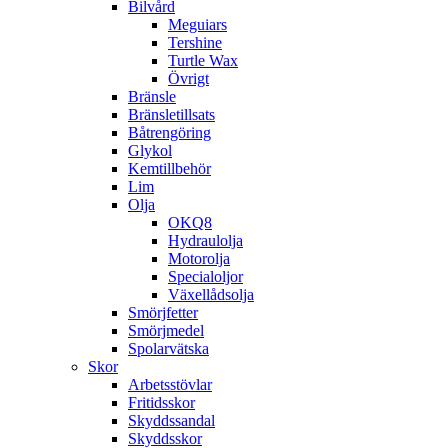
Bilvård
Meguiars
Tershine
Turtle Wax
Övrigt
Bränsle
Bränsletillsats
Båtrengöring
Glykol
Kemtillbehör
Lim
Olja
OKQ8
Hydraulolja
Motorolja
Specialoljor
Växellådsolja
Smörjfetter
Smörjmedel
Spolarvätska
Skor
Arbetsstövlar
Fritidsskor
Skyddssandal
Skyddsskor