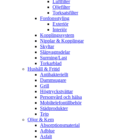
Luftfilter
Oljefilter
Torksatsfilter
Fordonsstyling
Exteriör
Interiör
Kopplingssystem
Nipplar & Kopplingar
Skyltar
Släpvagnsdelar
Surrning/Last
Torkarblad
Hushåll & Fritid
Antibakteriellt​
Dammsugare
Grill
Högtryckstvättar
Personvård och hälsa
Mobiltelefontillbehör
Städprodukter
Tejp
Oljor & Kem
Absorptionsmaterial
Adblue
Asfalt