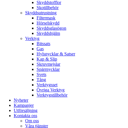
Skyddstofflor
Skotillbehör
Skyddsutrustning
Filtermask
Hörselskydd
Skyddsglasögon
Skyddshjälm
Verktyg
Bitssats
Gas
Hylsnycklar & Satser
Kap & Slip
Skruvmejslar
Spärrnycklar
Svets
Tång
Verktygsset
Övriga Verktyg
Verktygstillbehör
Nyheter
Kampanjer
Utförsäljning
Kontakta oss
Om oss
Våra tjänster