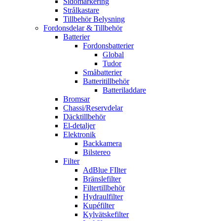
Sidomarkering
Strålkastare
Tillbehör Belysning
Fordonsdelar & Tillbehör
Batterier
Fordonsbatterier
Global
Tudor
Småbatterier
Batteritillbehör
Batteriladdare
Bromsar
Chassi/Reservdelar
Däcktillbehör
El-detaljer
Elektronik
Backkamera
Bilstereo
Filter
AdBlue FIlter
Bränslefilter
Filtertillbehör
Hydraulfilter
Kupéfilter
Kylvätskefilter