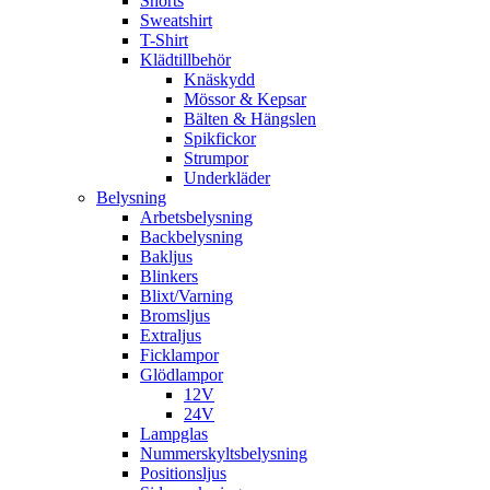
Shorts
Sweatshirt
T-Shirt
Klädtillbehör
Knäskydd
Mössor & Kepsar
Bälten & Hängslen
Spikfickor
Strumpor
Underkläder
Belysning
Arbetsbelysning
Backbelysning
Bakljus
Blinkers
Blixt/Varning
Bromsljus
Extraljus
Ficklampor
Glödlampor
12V
24V
Lampglas
Nummerskyltsbelysning
Positionsljus