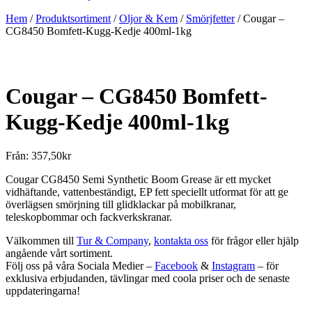
Hem
/
Produktsortiment
/
Oljor & Kem
/
Smörjfetter
/ Cougar –
CG8450 Bomfett-Kugg-Kedje 400ml-1kg
Cougar – CG8450 Bomfett-
Kugg-Kedje 400ml-1kg
Från:
357,50
kr
Cougar CG8450 Semi Synthetic Boom Grease är ett mycket
vidhäftande, vattenbeständigt, EP fett speciellt utformat för att ge
överlägsen smörjning till glidklackar på mobilkranar,
teleskopbommar och fackverkskranar.
Välkommen till
Tur & Company
,
kontakta oss
för frågor eller hjälp
angående vårt sortiment.
Följ oss på våra Sociala Medier –
Facebook
&
Instagram
– för
exklusiva erbjudanden, tävlingar med coola priser och de senaste
uppdateringarna!