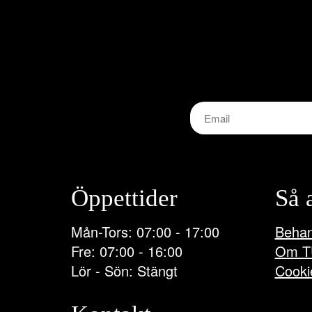
olika
alternativen
kan
väljas
på
produktsidan
Öppettider
Så 
Mån-Tors: 07:00 - 17:00
Behan
Fre: 07:00 - 16:00
Om T
Lör - Sön: Stängt
Cooki