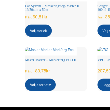
Car System – Maskeringstejp Master II
Cougar 
19/50mm x 50m
400ml-1
60,81
kr
35
Från:
Från:
Den
här
Välj storlek
Välj 
produkten
har
flera
varianter.
De
olika
Master Marker – Markörfärg ECO II
VBG Elek
alternativen
kan
183,75
kr
207,5
Från:
väljas
Den
på
här
produktsidan
Välj alternativ
Lägg 
produkten
har
flera
varianter.
De