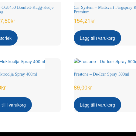
– CG8450 Bomfett-Kugg-Kedje
Car System – Mattsvart Färgspray R
kg
Premium
7,50
kr
154,21
kr
Den
här
storlek
Lägg till i varukorg
produkten
har
flera
varianter.
De
olika
troolja Spray 400ml
Prestone – De-Icer Spray 500ml
alternativen
kan
0
kr
89,00
kr
väljas
på
produktsidan
till i varukorg
Lägg till i varukorg