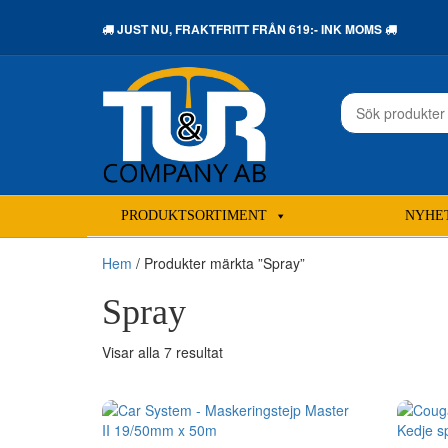
JUST NU,
FRAKTFRITT
FRÅN 619:- INK MOMS
Sök
efter:
PRODUKTSORTIMENT
NYHE
Hem
/ Produkter märkta ”Spray”
Spray
Sortera
Visar alla 7 resultat
efter
senaste