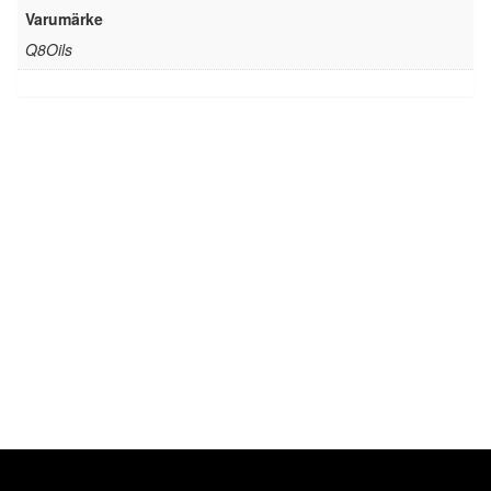
Varumärke
Q8Oils
Liqui Moly – Hypoidolja 80w90
GL5 1L
243,00
kr
Lägg till i varukorg