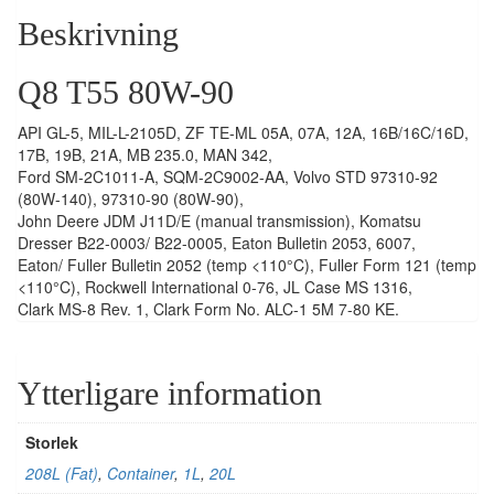
Beskrivning
Q8 T55 80W-90
API GL-5, MIL-L-2105D, ZF TE-ML 05A, 07A, 12A, 16B/16C/16D,
17B, 19B, 21A, MB 235.0, MAN 342,
Ford SM-2C1011-A, SQM-2C9002-AA, Volvo STD 97310-92
(80W-140), 97310-90 (80W-90),
John Deere JDM J11D/E (manual transmission), Komatsu
Dresser B22-0003/ B22-0005, Eaton Bulletin 2053, 6007,
Eaton/ Fuller Bulletin 2052 (temp <110°C), Fuller Form 121 (temp
<110°C), Rockwell International 0-76, JL Case MS 1316,
Clark MS-8 Rev. 1, Clark Form No. ALC-1 5M 7-80 KE.
Ytterligare information
Storlek
208L (Fat)
,
Container
,
1L
,
20L