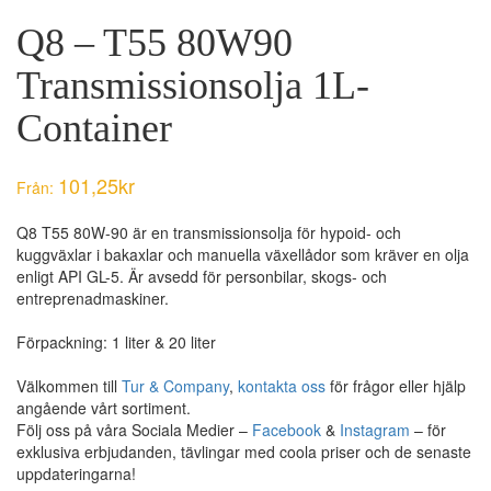
Q8 – T55 80W90
Transmissionsolja 1L-
Container
101,25
kr
Från:
Q8 T55 80W-90 är en transmissionsolja för hypoid- och
kuggväxlar i bakaxlar och manuella växellådor som kräver en olja
enligt API GL-5. Är avsedd för personbilar, skogs- och
entreprenadmaskiner.
Förpackning: 1 liter & 20 liter
Välkommen till
Tur & Company
,
kontakta oss
för frågor eller hjälp
angående vårt sortiment.
Följ oss på våra Sociala Medier –
Facebook
&
Instagram
– för
exklusiva erbjudanden, tävlingar med coola priser och de senaste
uppdateringarna!