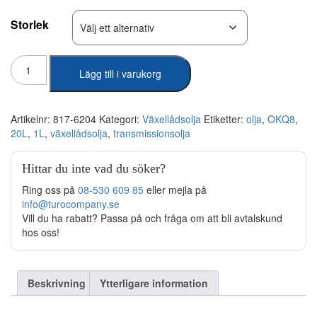
Storlek
Q8
Lägg till i varukorg
-
T55
80W90
Transmissionsolja
Artikelnr:
817-6204
Kategori:
Växellådsolja
Etiketter:
olja
,
OKQ8
,
1L-
20L
,
1L
,
växellådsolja
,
transmissionsolja
Container
mängd
Hittar du inte vad du söker?
Ring oss på
08-530 609 85
eller mejla på
info@turocompany.se
Vill du ha rabatt? Passa på och fråga om att bli avtalskund
hos oss!
Beskrivning
Ytterligare information