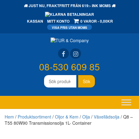
JUST NU,
FRAKTFRITT
FRÅN 619:- INK MOMS
KASSAN
MITT KONTO
0 VAROR
0,00KR
08-530 609 85
Sök
Sök
efter:
Hem
/
Produktsortiment
/
Oljor & Kem
/
Olja
/
Växellådsolja
/ Q8 –
T55 80W90 Transmissionsolja 1L- Container