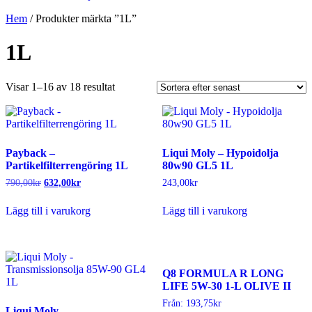
Hem
/ Produkter märkta ”1L”
1L
Sortera
Visar 1–16 av 18 resultat
efter
senaste
Payback –
Liqui Moly – Hypoidolja
Partikelfilterrengöring 1L
80w90 GL5 1L
Det
Det
790,00
kr
632,00
kr
243,00
kr
ursprungliga
nuvarande
priset
priset
Lägg till i varukorg
Lägg till i varukorg
var:
är:
790,00kr.
632,00kr.
Q8 FORMULA R LONG
LIFE 5W-30 1-L OLIVE II
Från:
193,75
kr
Liqui Moly –