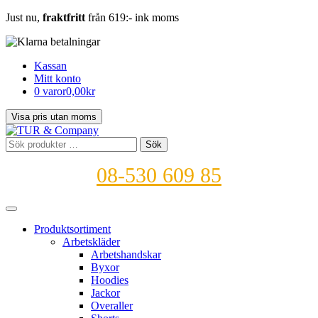
Just nu,
fraktfritt
från 619:- ink moms
Kassan
Mitt konto
0 varor
0,00kr
Sök
Sök
efter:
08-530 609 85
Produktsortiment
Arbetskläder
Arbetshandskar
Byxor
Hoodies
Jackor
Overaller