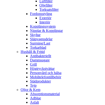
Luftfilter
Oljefilter
Torksatsfilter
Fordonsstyling
Exteriör
Interiör
Kopplingssystem
Nipplar & Kopplingar
Skyltar
Släpvagnsdelar
Surrning/Last
Torkarblad
Hushåll & Fritid
Antibakteriellt​
Dammsugare
Grill
Högtryckstvättar
Personvård och hälsa
Mobiltelefontillbehör
Städprodukter
Tejp
Oljor & Kem
Absorptionsmaterial
Adblue
Asfalt