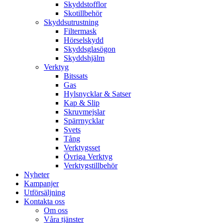
Skyddstofflor
Skotillbehör
Skyddsutrustning
Filtermask
Hörselskydd
Skyddsglasögon
Skyddshjälm
Verktyg
Bitssats
Gas
Hylsnycklar & Satser
Kap & Slip
Skruvmejslar
Spärrnycklar
Svets
Tång
Verktygsset
Övriga Verktyg
Verktygstillbehör
Nyheter
Kampanjer
Utförsäljning
Kontakta oss
Om oss
Våra tjänster