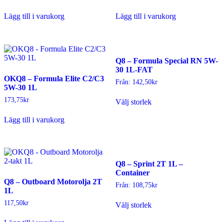
på
på
produktsidan
produktsidan
Lägg till i varukorg
Lägg till i varukorg
Q8 – Formula Special RN 5W-
30 1L-FAT
OKQ8 – Formula Elite C2/C3
Från:
142,50
kr
5W-30 1L
Den
173,75
kr
Välj storlek
här
produkten
Lägg till i varukorg
har
flera
varianter.
De
olika
Q8 – Sprint 2T 1L –
alternativen
Container
kan
Q8 – Outboard Motorolja 2T
väljas
Från:
108,75
kr
1L
på
Den
produktsidan
117,50
kr
Välj storlek
här
produkten