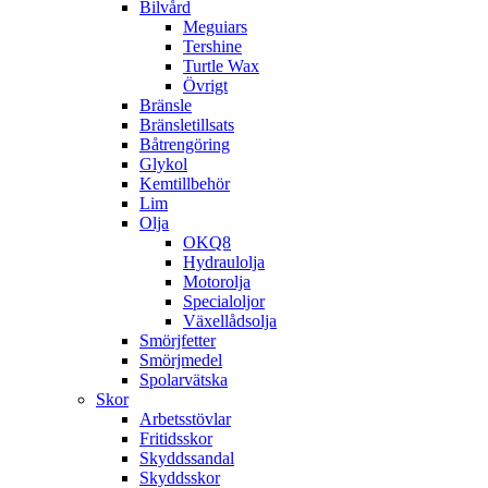
Bilvård
Meguiars
Tershine
Turtle Wax
Övrigt
Bränsle
Bränsletillsats
Båtrengöring
Glykol
Kemtillbehör
Lim
Olja
OKQ8
Hydraulolja
Motorolja
Specialoljor
Växellådsolja
Smörjfetter
Smörjmedel
Spolarvätska
Skor
Arbetsstövlar
Fritidsskor
Skyddssandal
Skyddsskor