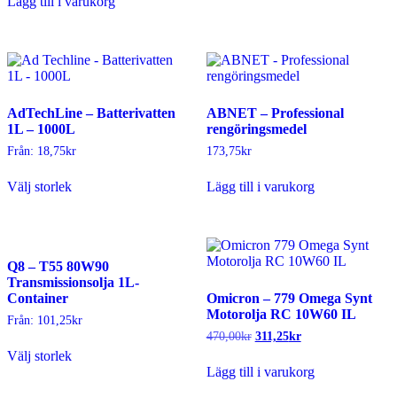
Lägg till i varukorg
har
flera
varianter.
De
olika
alternativen
kan
AdTechLine – Batterivatten
ABNET – Professional
väljas
1L – 1000L
rengöringsmedel
på
produktsidan
Från:
18,75
kr
173,75
kr
Den
Välj storlek
Lägg till i varukorg
här
produkten
har
flera
varianter.
Q8 – T55 80W90
De
Transmissionsolja 1L-
olika
Container
Omicron – 779 Omega Synt
alternativen
Motorolja RC 10W60 IL
kan
Från:
101,25
kr
väljas
Det
Det
470,00
kr
311,25
kr
Den
på
ursprungliga
nuvarande
Välj storlek
här
produktsidan
priset
priset
Lägg till i varukorg
produkten
var:
är:
har
470,00kr.
311,25kr.