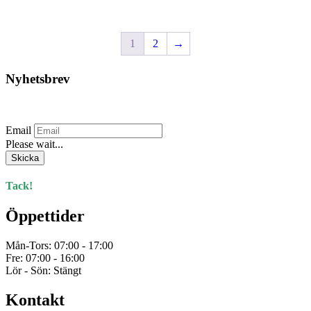
flera
varianter.
De
1
2
→
olika
alternativen
kan
Nyhetsbrev
väljas
på
produktsidan
Prenumerera på vårt nyhetsbrev.
Email
Please wait...
Skicka
Tack!
Öppettider
Mån-Tors: 07:00 - 17:00
Fre: 07:00 - 16:00
Lör - Sön: Stängt
Kontakt