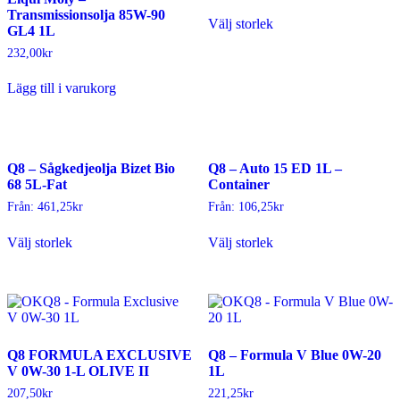
Den
Transmissionsolja 85W-90
Välj storlek
här
GL4 1L
produkten
232,00
kr
har
flera
Lägg till i varukorg
varianter.
De
olika
alternativen
kan
Q8 – Sågkedjeolja Bizet Bio
Q8 – Auto 15 ED 1L –
väljas
68 5L-Fat
Container
på
produktsidan
Från:
461,25
kr
Från:
106,25
kr
Den
Den
Välj storlek
Välj storlek
här
här
produkten
produkten
har
har
flera
flera
varianter.
varianter.
De
De
olika
olika
Q8 FORMULA EXCLUSIVE
Q8 – Formula V Blue 0W-20
alternativen
alternativen
V 0W-30 1-L OLIVE II
1L
kan
kan
väljas
väljas
207,50
kr
221,25
kr