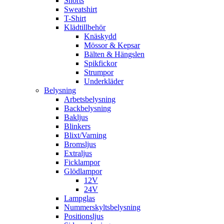
Shorts
Sweatshirt
T-Shirt
Klädtillbehör
Knäskydd
Mössor & Kepsar
Bälten & Hängslen
Spikfickor
Strumpor
Underkläder
Belysning
Arbetsbelysning
Backbelysning
Bakljus
Blinkers
Blixt/Varning
Bromsljus
Extraljus
Ficklampor
Glödlampor
12V
24V
Lampglas
Nummerskyltsbelysning
Positionsljus