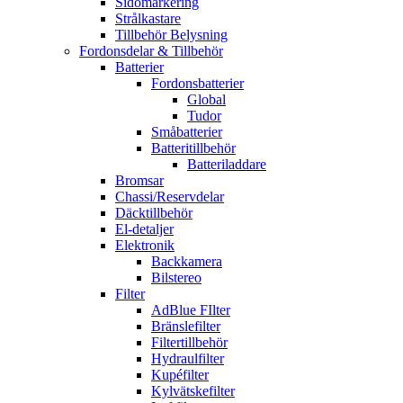
Sidomarkering
Strålkastare
Tillbehör Belysning
Fordonsdelar & Tillbehör
Batterier
Fordonsbatterier
Global
Tudor
Småbatterier
Batteritillbehör
Batteriladdare
Bromsar
Chassi/Reservdelar
Däcktillbehör
El-detaljer
Elektronik
Backkamera
Bilstereo
Filter
AdBlue FIlter
Bränslefilter
Filtertillbehör
Hydraulfilter
Kupéfilter
Kylvätskefilter