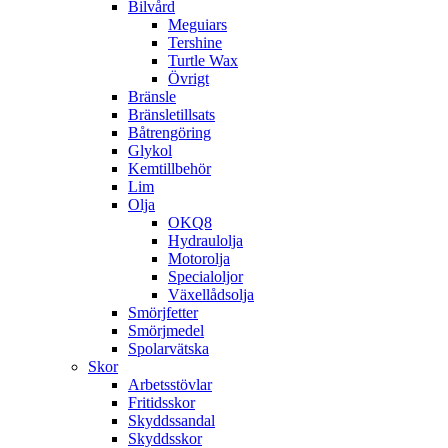
Bilvård
Meguiars
Tershine
Turtle Wax
Övrigt
Bränsle
Bränsletillsats
Båtrengöring
Glykol
Kemtillbehör
Lim
Olja
OKQ8
Hydraulolja
Motorolja
Specialoljor
Växellådsolja
Smörjfetter
Smörjmedel
Spolarvätska
Skor
Arbetsstövlar
Fritidsskor
Skyddssandal
Skyddsskor