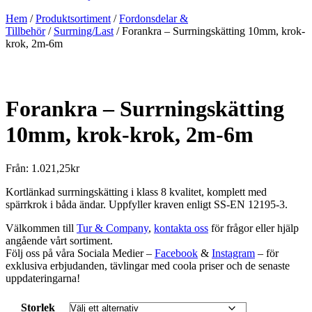
Hem
/
Produktsortiment
/
Fordonsdelar &
Tillbehör
/
Surrning/Last
/ Forankra – Surrningskätting 10mm, krok-
krok, 2m-6m
Forankra – Surrningskätting
10mm, krok-krok, 2m-6m
Från:
1.021,25
kr
Kortlänkad surrningskätting i klass 8 kvalitet, komplett med
spärrkrok i båda ändar. Uppfyller kraven enligt SS-EN 12195-3.
Välkommen till
Tur & Company
,
kontakta oss
för frågor eller hjälp
angående vårt sortiment.
Följ oss på våra Sociala Medier –
Facebook
&
Instagram
– för
exklusiva erbjudanden, tävlingar med coola priser och de senaste
uppdateringarna!
Storlek