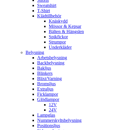
Shorts
Sweatshirt
T-Shirt
Klädtillbehör
Knäskydd
Mössor & Kepsar
Bälten & Hängslen
Spikfickor
Strumpor
Underkläder
Belysning
Arbetsbelysning
Backbelysning
Bakljus
Blinkers
Blixt/Varning
Bromsljus
Extraljus
Ficklampor
Glödlampor
12V
24V
Lampglas
Nummerskyltsbelysning
Positionsljus