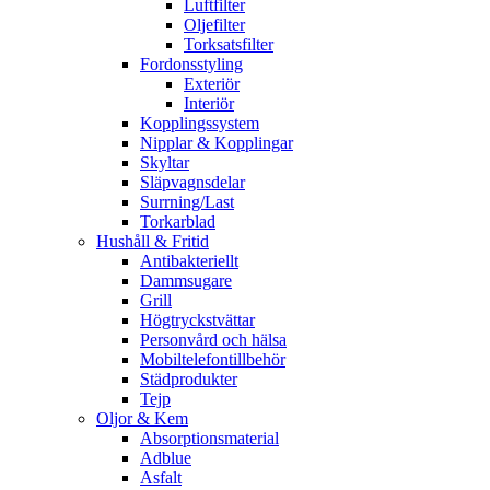
Luftfilter
Oljefilter
Torksatsfilter
Fordonsstyling
Exteriör
Interiör
Kopplingssystem
Nipplar & Kopplingar
Skyltar
Släpvagnsdelar
Surrning/Last
Torkarblad
Hushåll & Fritid
Antibakteriellt​
Dammsugare
Grill
Högtryckstvättar
Personvård och hälsa
Mobiltelefontillbehör
Städprodukter
Tejp
Oljor & Kem
Absorptionsmaterial
Adblue
Asfalt