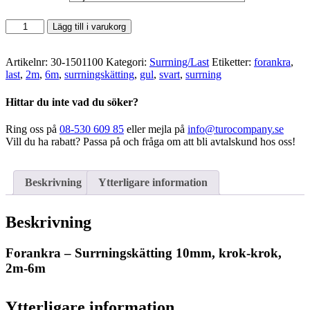
Forankra
Lägg till i varukorg
-
Surrningskätting
10mm,
Artikelnr:
30-1501100
Kategori:
Surrning/Last
Etiketter:
forankra
,
krok-
last
,
2m
,
6m
,
surrningskätting
,
gul
,
svart
,
surrning
krok,
2m-
Hittar du inte vad du söker?
6m
mängd
Ring oss på
08-530 609 85
eller mejla på
info@turocompany.se
Vill du ha rabatt? Passa på och fråga om att bli avtalskund hos oss!
Beskrivning
Ytterligare information
Beskrivning
Forankra – Surrningskätting 10mm, krok-krok,
2m-6m
Ytterligare information