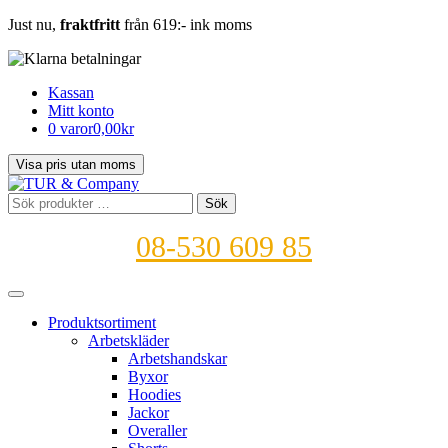
Just nu,
fraktfritt
från 619:- ink moms
Kassan
Mitt konto
0 varor
0,00kr
Sök
Sök
efter:
08-530 609 85
Produktsortiment
Arbetskläder
Arbetshandskar
Byxor
Hoodies
Jackor
Overaller