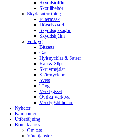
Skyddstofflor
Skotillbehör
Skyddsutrustning
Filtermask
Hörselskydd
Skyddsglasögon
Skyddshjälm
Verktyg
Bitssats
Gas
Hylsnycklar & Satser
Kap & Slip
Skruvmejslar
Spärrnycklar
Svets
Tång
Verktygsset
Övriga Verktyg
Verktygstillbehör
Nyheter
Kampanjer
Utförsäljning
Kontakta oss
Om oss
Våra tjänster