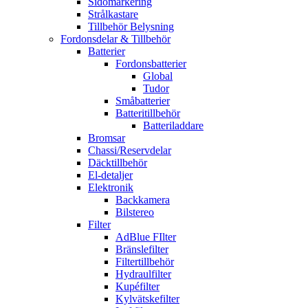
Sidomarkering
Strålkastare
Tillbehör Belysning
Fordonsdelar & Tillbehör
Batterier
Fordonsbatterier
Global
Tudor
Småbatterier
Batteritillbehör
Batteriladdare
Bromsar
Chassi/Reservdelar
Däcktillbehör
El-detaljer
Elektronik
Backkamera
Bilstereo
Filter
AdBlue FIlter
Bränslefilter
Filtertillbehör
Hydraulfilter
Kupéfilter
Kylvätskefilter