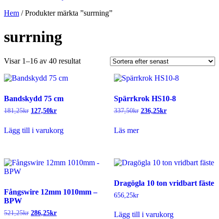
Hem
/ Produkter märkta ”surrning”
surrning
Sortera
Visar 1–16 av 40 resultat
efter
senaste
Bandskydd 75 cm
Spärrkrok HS10-8
Det
Det
Det
Det
181,25
kr
127,50
kr
337,50
kr
236,25
kr
ursprungliga
nuvarande
ursprungliga
nuvarande
priset
priset
priset
priset
Lägg till i varukorg
Läs mer
var:
är:
var:
är:
181,25kr.
127,50kr.
337,50kr.
236,25kr.
Dragögla 10 ton vridbart fäste
Fångswire 12mm 1010mm –
656,25
kr
BPW
Det
Det
521,25
kr
286,25
kr
Lägg till i varukorg