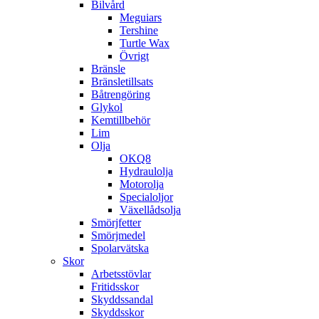
Bilvård
Meguiars
Tershine
Turtle Wax
Övrigt
Bränsle
Bränsletillsats
Båtrengöring
Glykol
Kemtillbehör
Lim
Olja
OKQ8
Hydraulolja
Motorolja
Specialoljor
Växellådsolja
Smörjfetter
Smörjmedel
Spolarvätska
Skor
Arbetsstövlar
Fritidsskor
Skyddssandal
Skyddsskor