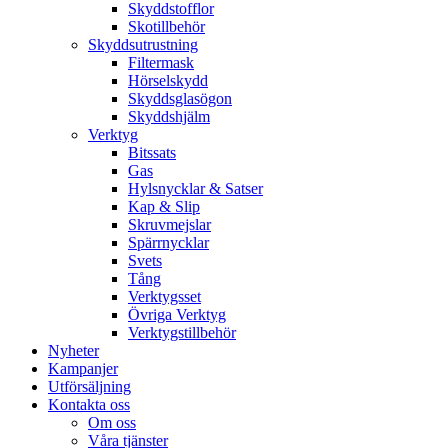
Skyddstofflor
Skotillbehör
Skyddsutrustning
Filtermask
Hörselskydd
Skyddsglasögon
Skyddshjälm
Verktyg
Bitssats
Gas
Hylsnycklar & Satser
Kap & Slip
Skruvmejslar
Spärrnycklar
Svets
Tång
Verktygsset
Övriga Verktyg
Verktygstillbehör
Nyheter
Kampanjer
Utförsäljning
Kontakta oss
Om oss
Våra tjänster