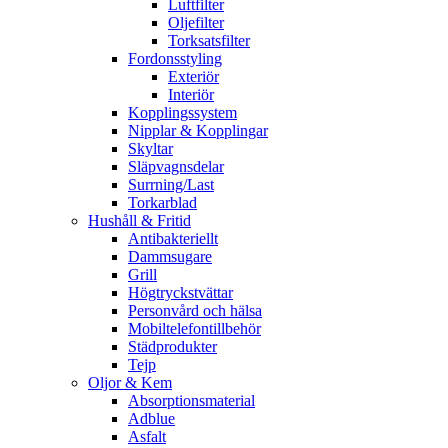
Luftfilter
Oljefilter
Torksatsfilter
Fordonsstyling
Exteriör
Interiör
Kopplingssystem
Nipplar & Kopplingar
Skyltar
Släpvagnsdelar
Surrning/Last
Torkarblad
Hushåll & Fritid
Antibakteriellt​
Dammsugare
Grill
Högtryckstvättar
Personvård och hälsa
Mobiltelefontillbehör
Städprodukter
Tejp
Oljor & Kem
Absorptionsmaterial
Adblue
Asfalt