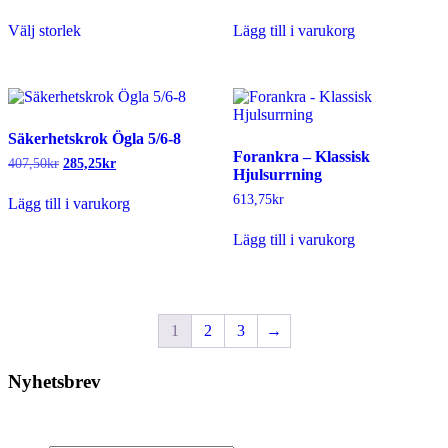
ursprungliga
nuvarande
Den
priset
priset
Välj storlek
Lägg till i varukorg
här
var:
är:
produkten
243,75kr.
170,63kr.
har
flera
varianter.
De
Säkerhetskrok Ögla 5/6-8
olika
Forankra – Klassisk
alternativen
Det
Det
407,50
kr
285,25
kr
Hjulsurrning
kan
ursprungliga
nuvarande
väljas
priset
priset
613,75
kr
Lägg till i varukorg
var:
är:
på
407,50kr.
285,25kr.
produktsidan
Lägg till i varukorg
1
2
3
→
Nyhetsbrev
Prenumerera på vårt nyhetsbrev.