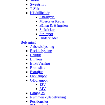
Shorts
Sweatshirt
T-Shirt
Klädtillbehör
Knäskydd
Mössor & Kepsar
Bälten & Hängslen
Spikfickor
Strumpor
Underkläder
Belysning
Arbetsbelysning
Backbelysning
Bakljus
Blinkers
Blixt/Varning
Bromsljus
Extraljus
Ficklampor
Glödlampor
12V
24V
Lampglas
Nummerskyltsbelysning
Positionsljus