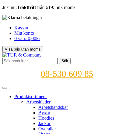
Just nu,
fraktfritt
från 619:- ink moms
Kassan
Mitt konto
0 varor
0,00kr
Sök
Sök
efter:
08-530 609 85
Produktsortiment
Arbetskläder
Arbetshandskar
Byxor
Hoodies
Jackor
Overaller