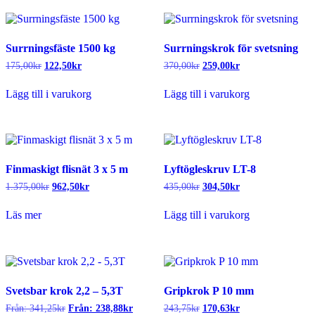
Surrningsfäste 1500 kg
Surrningskrok för svetsning
Det
Det
Det
Det
175,00
kr
122,50
kr
370,00
kr
259,00
kr
ursprungliga
nuvarande
ursprungliga
nuvarande
priset
priset
priset
priset
Lägg till i varukorg
Lägg till i varukorg
var:
är:
var:
är:
175,00kr.
122,50kr.
370,00kr.
259,00kr.
Finmaskigt flisnät 3 x 5 m
Lyftögleskruv LT-8
Det
Det
Det
Det
1.375,00
kr
962,50
kr
435,00
kr
304,50
kr
ursprungliga
nuvarande
ursprungliga
nuvarande
priset
priset
priset
priset
Läs mer
Lägg till i varukorg
var:
är:
var:
är:
1.375,00kr.
962,50kr.
435,00kr.
304,50kr.
Svetsbar krok 2,2 – 5,3T
Gripkrok P 10 mm
Det
Det
Från:
341,25
kr
Från:
238,88
kr
243,75
kr
170,63
kr