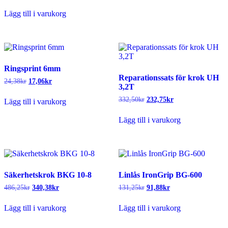
ursprungliga
nuvarande
priset
priset
Lägg till i varukorg
var:
är:
521,25kr.
286,25kr.
Ringsprint 6mm
Reparationssats för krok UH
Det
Det
24,38
kr
17,06
kr
3,2T
ursprungliga
nuvarande
priset
priset
Det
Det
332,50
kr
232,75
kr
Lägg till i varukorg
var:
är:
ursprungliga
nuvarande
24,38kr.
17,06kr.
priset
priset
Lägg till i varukorg
var:
är:
332,50kr.
232,75kr.
Säkerhetskrok BKG 10-8
Linlås IronGrip BG-600
Det
Det
Det
Det
486,25
kr
340,38
kr
131,25
kr
91,88
kr
ursprungliga
nuvarande
ursprungliga
nuvarande
priset
priset
priset
priset
Lägg till i varukorg
Lägg till i varukorg
var:
är:
var:
är:
486,25kr.
340,38kr.
131,25kr.
91,88kr.