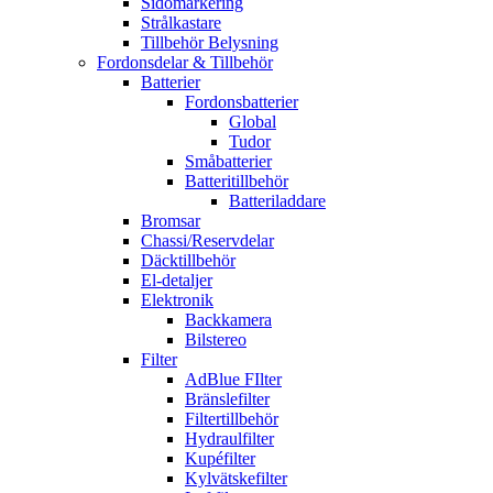
Sidomarkering
Strålkastare
Tillbehör Belysning
Fordonsdelar & Tillbehör
Batterier
Fordonsbatterier
Global
Tudor
Småbatterier
Batteritillbehör
Batteriladdare
Bromsar
Chassi/Reservdelar
Däcktillbehör
El-detaljer
Elektronik
Backkamera
Bilstereo
Filter
AdBlue FIlter
Bränslefilter
Filtertillbehör
Hydraulfilter
Kupéfilter
Kylvätskefilter