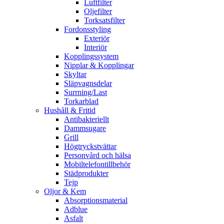
Luftfilter
Oljefilter
Torksatsfilter
Fordonsstyling
Exteriör
Interiör
Kopplingssystem
Nipplar & Kopplingar
Skyltar
Släpvagnsdelar
Surrning/Last
Torkarblad
Hushåll & Fritid
Antibakteriellt​
Dammsugare
Grill
Högtryckstvättar
Personvård och hälsa
Mobiltelefontillbehör
Städprodukter
Tejp
Oljor & Kem
Absorptionsmaterial
Adblue
Asfalt