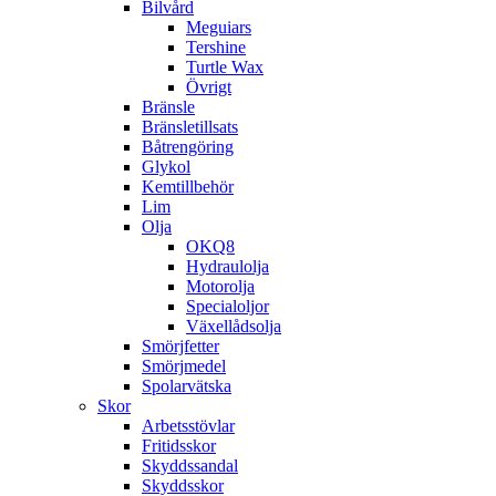
Bilvård
Meguiars
Tershine
Turtle Wax
Övrigt
Bränsle
Bränsletillsats
Båtrengöring
Glykol
Kemtillbehör
Lim
Olja
OKQ8
Hydraulolja
Motorolja
Specialoljor
Växellådsolja
Smörjfetter
Smörjmedel
Spolarvätska
Skor
Arbetsstövlar
Fritidsskor
Skyddssandal
Skyddsskor