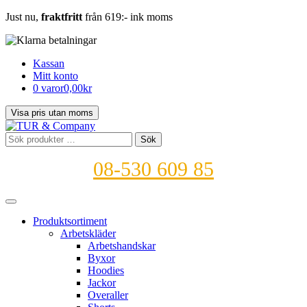
Just nu,
fraktfritt
från 619:- ink moms
Kassan
Mitt konto
0 varor
0,00kr
Sök
Sök
efter:
08-530 609 85
Produktsortiment
Arbetskläder
Arbetshandskar
Byxor
Hoodies
Jackor
Overaller