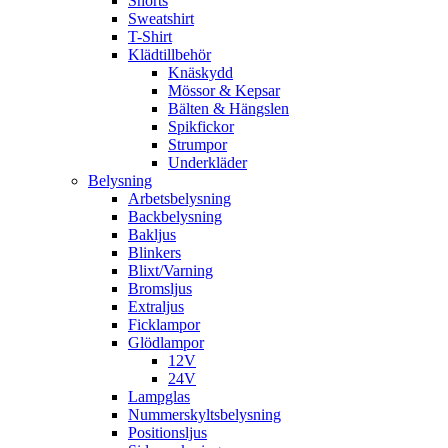
Shorts
Sweatshirt
T-Shirt
Klädtillbehör
Knäskydd
Mössor & Kepsar
Bälten & Hängslen
Spikfickor
Strumpor
Underkläder
Belysning
Arbetsbelysning
Backbelysning
Bakljus
Blinkers
Blixt/Varning
Bromsljus
Extraljus
Ficklampor
Glödlampor
12V
24V
Lampglas
Nummerskyltsbelysning
Positionsljus