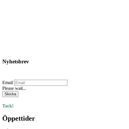
Global – LFP 12-80 L3
LITHIUM
5.386,25
kr
Lägg till i varukorg
Nyhetsbrev
Prenumerera på vårt nyhetsbrev.
Email
Please wait...
Skicka
Tack!
Öppettider