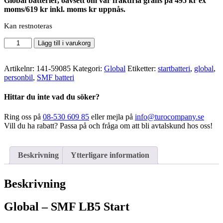
Global batterier, oavsett om vår fraktfria gräns på 495 kr ex
moms/619 kr inkl. moms kr uppnås.
Kan restnoteras
Global
Lägg till i varukorg
-
SMF
LB5
Artikelnr:
141-59085
Kategori:
Global
Etiketter:
startbatteri
,
global
,
Start
personbil
,
SMF batteri
mängd
Hittar du inte vad du söker?
Ring oss på
08-530 609 85
eller mejla på
info@turocompany.se
Vill du ha rabatt? Passa på och fråga om att bli avtalskund hos oss!
Beskrivning
Ytterligare information
Beskrivning
Global – SMF LB5 Start