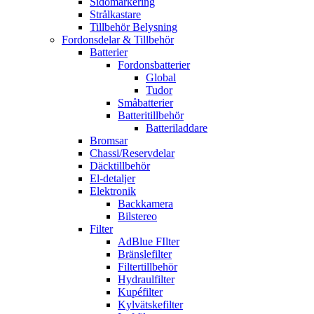
Sidomarkering
Strålkastare
Tillbehör Belysning
Fordonsdelar & Tillbehör
Batterier
Fordonsbatterier
Global
Tudor
Småbatterier
Batteritillbehör
Batteriladdare
Bromsar
Chassi/Reservdelar
Däcktillbehör
El-detaljer
Elektronik
Backkamera
Bilstereo
Filter
AdBlue FIlter
Bränslefilter
Filtertillbehör
Hydraulfilter
Kupéfilter
Kylvätskefilter