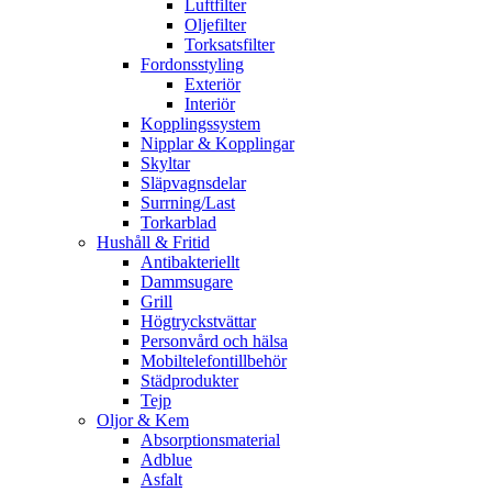
Luftfilter
Oljefilter
Torksatsfilter
Fordonsstyling
Exteriör
Interiör
Kopplingssystem
Nipplar & Kopplingar
Skyltar
Släpvagnsdelar
Surrning/Last
Torkarblad
Hushåll & Fritid
Antibakteriellt​
Dammsugare
Grill
Högtryckstvättar
Personvård och hälsa
Mobiltelefontillbehör
Städprodukter
Tejp
Oljor & Kem
Absorptionsmaterial
Adblue
Asfalt