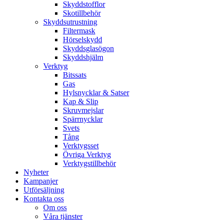
Skyddstofflor
Skotillbehör
Skyddsutrustning
Filtermask
Hörselskydd
Skyddsglasögon
Skyddshjälm
Verktyg
Bitssats
Gas
Hylsnycklar & Satser
Kap & Slip
Skruvmejslar
Spärrnycklar
Svets
Tång
Verktygsset
Övriga Verktyg
Verktygstillbehör
Nyheter
Kampanjer
Utförsäljning
Kontakta oss
Om oss
Våra tjänster