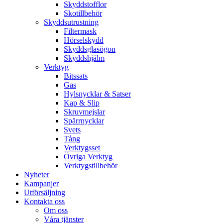
Skyddstofflor
Skotillbehör
Skyddsutrustning
Filtermask
Hörselskydd
Skyddsglasögon
Skyddshjälm
Verktyg
Bitssats
Gas
Hylsnycklar & Satser
Kap & Slip
Skruvmejslar
Spärrnycklar
Svets
Tång
Verktygsset
Övriga Verktyg
Verktygstillbehör
Nyheter
Kampanjer
Utförsäljning
Kontakta oss
Om oss
Våra tjänster