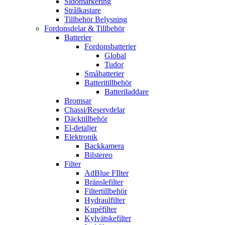
Sidomarkering
Strålkastare
Tillbehör Belysning
Fordonsdelar & Tillbehör
Batterier
Fordonsbatterier
Global
Tudor
Småbatterier
Batteritillbehör
Batteriladdare
Bromsar
Chassi/Reservdelar
Däcktillbehör
El-detaljer
Elektronik
Backkamera
Bilstereo
Filter
AdBlue FIlter
Bränslefilter
Filtertillbehör
Hydraulfilter
Kupéfilter
Kylvätskefilter