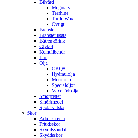
Bilvård
Meguiars
Tershine
Turtle Wax
Övrigt
Bränsle
Bränsletillsats
Båtrengöring
Glykol
Kemtillbehör
Lim
Olja
OKQ8
Hydraulolja
Motorolja
Specialoljor
Växellådsolja
Smörjfetter
Smörjmedel
Spolarvätska
Skor
Arbetsstövlar
Fritidsskor
Skyddssandal
Skyddsskor