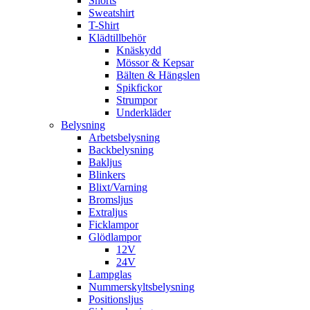
Shorts
Sweatshirt
T-Shirt
Klädtillbehör
Knäskydd
Mössor & Kepsar
Bälten & Hängslen
Spikfickor
Strumpor
Underkläder
Belysning
Arbetsbelysning
Backbelysning
Bakljus
Blinkers
Blixt/Varning
Bromsljus
Extraljus
Ficklampor
Glödlampor
12V
24V
Lampglas
Nummerskyltsbelysning
Positionsljus