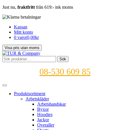
Just nu,
fraktfritt
från 619:- ink moms
Kassan
Mitt konto
0 varor
0,00kr
Sök
Sök
efter:
08-530 609 85
Produktsortiment
Arbetskläder
Arbetshandskar
Byxor
Hoodies
Jackor
Overaller