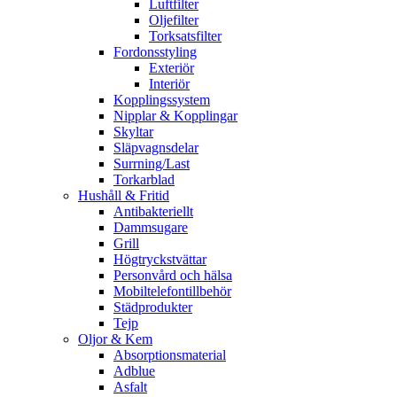
Luftfilter
Oljefilter
Torksatsfilter
Fordonsstyling
Exteriör
Interiör
Kopplingssystem
Nipplar & Kopplingar
Skyltar
Släpvagnsdelar
Surrning/Last
Torkarblad
Hushåll & Fritid
Antibakteriellt​
Dammsugare
Grill
Högtryckstvättar
Personvård och hälsa
Mobiltelefontillbehör
Städprodukter
Tejp
Oljor & Kem
Absorptionsmaterial
Adblue
Asfalt