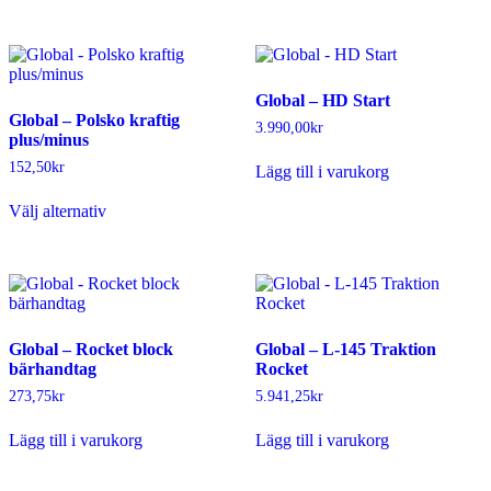
Global – HD Start
Global – Polsko kraftig
3.990,00
kr
plus/minus
152,50
kr
Lägg till i varukorg
Den
Välj alternativ
här
produkten
har
flera
varianter.
De
olika
Global – Rocket block
Global – L-145 Traktion
alternativen
bärhandtag
Rocket
kan
väljas
273,75
kr
5.941,25
kr
på
produktsidan
Lägg till i varukorg
Lägg till i varukorg