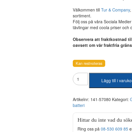
Välkommen till
Tur & Company
sortiment.
Följ oss på våra Sociala Medie
tävlingar med coola priser och
Observera att fraktkostnad til
oavsett om vår fraktfria grän
Kan restnoteras
Global
Lägg till i varuk
-
SMF
BCI-
78
Artikelnr:
141-57080
Kategori:
G
Start
batteri
mängd
Hittar du inte vad du sök
Ring oss på
08-530 609 85
e