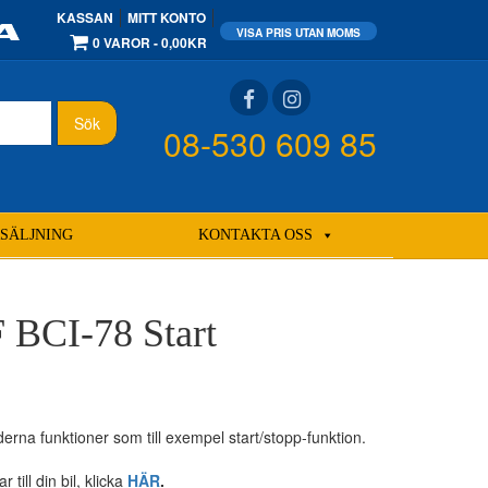
KASSAN
MITT KONTO
0 VAROR
0,00KR
Sök
08-530 609 85
SÄLJNING
KONTAKTA OSS
 BCI-78 Start
oderna funktioner som till exempel start/stopp-funktion.
till din bil, klicka
HÄR
.