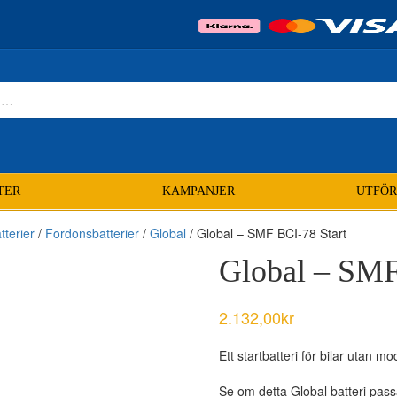
TER
KAMPANJER
UTFÖR
tterier
/
Fordonsbatterier
/
Global
/ Global – SMF BCI-78 Start
Global – SMF
2.132,00
kr
Ett startbatteri för bilar utan m
Se om detta Global batteri passar 