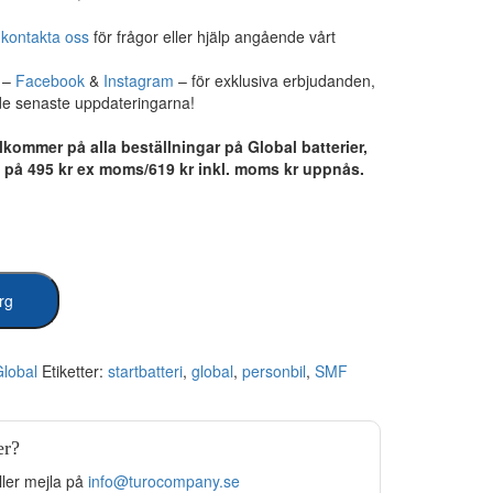
,
kontakta oss
för frågor eller hjälp angående vårt
r –
Facebook
&
Instagram
– för exklusiva erbjudanden,
 de senaste uppdateringarna!
lkommer på alla beställningar på Global batterier,
s på 495 kr ex moms/619 kr inkl. moms kr uppnås.
org
lobal
Etiketter:
startbatteri
,
global
,
personbil
,
SMF
er?
ller mejla på
info@turocompany.se