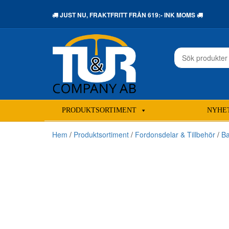
JUST NU,
FRAKTFRITT
FRÅN 619:- INK MOMS
Sök
efter:
PRODUKTSORTIMENT
NYHE
Hem
/
Produktsortiment
/
Fordonsdelar & Tillbehör
/
Ba