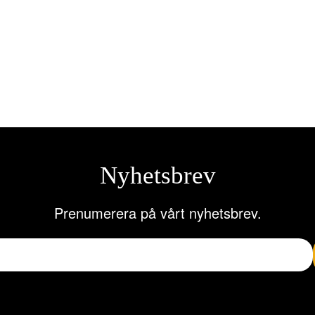
 LFP 12-100 Lithium
Global – LFP 12-100 LITHIUM B
,25
kr
8.086,25
kr
till i varukorg
Lägg till i varukorg
Nyhetsbrev
Prenumerera på vårt nyhetsbrev.