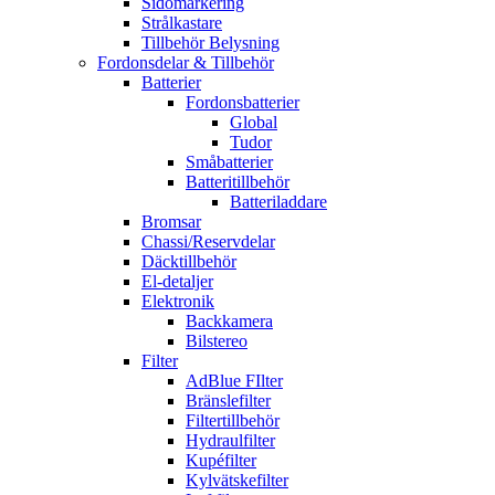
Sidomarkering
Strålkastare
Tillbehör Belysning
Fordonsdelar & Tillbehör
Batterier
Fordonsbatterier
Global
Tudor
Småbatterier
Batteritillbehör
Batteriladdare
Bromsar
Chassi/Reservdelar
Däcktillbehör
El-detaljer
Elektronik
Backkamera
Bilstereo
Filter
AdBlue FIlter
Bränslefilter
Filtertillbehör
Hydraulfilter
Kupéfilter
Kylvätskefilter