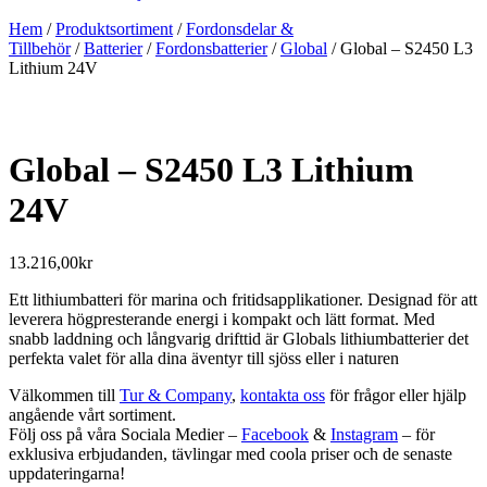
Hem
/
Produktsortiment
/
Fordonsdelar &
Tillbehör
/
Batterier
/
Fordonsbatterier
/
Global
/ Global – S2450 L3
Lithium 24V
Global – S2450 L3 Lithium
24V
13.216,00
kr
Ett lithiumbatteri för marina och fritidsapplikationer. Designad för att
leverera högpresterande energi i kompakt och lätt format. Med
snabb laddning och långvarig drifttid är Globals lithiumbatterier det
perfekta valet för alla dina äventyr till sjöss eller i naturen
Välkommen till
Tur & Company
,
kontakta oss
för frågor eller hjälp
angående vårt sortiment.
Följ oss på våra Sociala Medier –
Facebook
&
Instagram
– för
exklusiva erbjudanden, tävlingar med coola priser och de senaste
uppdateringarna!