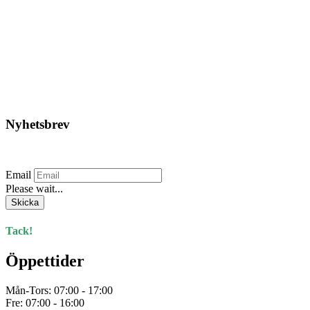
Global – LFP 12-80 L3
LITHIUM
5.386,25
kr
Lägg till i varukorg
Nyhetsbrev
Prenumerera på vårt nyhetsbrev.
Email
Please wait...
Skicka
Tack!
Öppettider
Mån-Tors: 07:00 - 17:00
Fre: 07:00 - 16:00