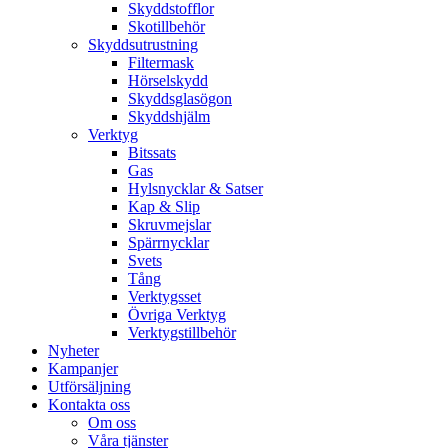
Skyddstofflor
Skotillbehör
Skyddsutrustning
Filtermask
Hörselskydd
Skyddsglasögon
Skyddshjälm
Verktyg
Bitssats
Gas
Hylsnycklar & Satser
Kap & Slip
Skruvmejslar
Spärrnycklar
Svets
Tång
Verktygsset
Övriga Verktyg
Verktygstillbehör
Nyheter
Kampanjer
Utförsäljning
Kontakta oss
Om oss
Våra tjänster