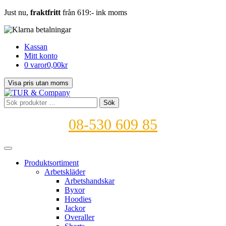
Just nu,
fraktfritt
från 619:- ink moms
Kassan
Mitt konto
0 varor
0,00kr
Sök
Sök
efter:
08-530 609 85
Produktsortiment
Arbetskläder
Arbetshandskar
Byxor
Hoodies
Jackor
Overaller