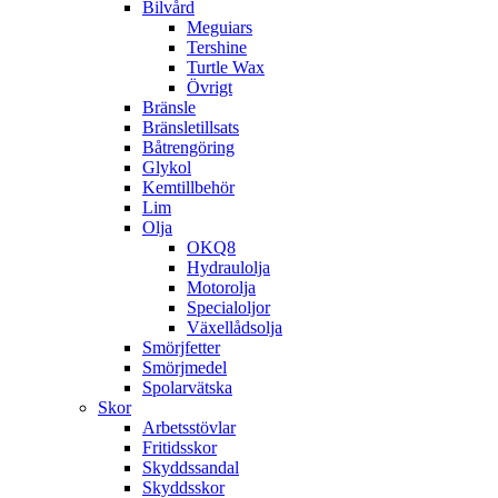
Bilvård
Meguiars
Tershine
Turtle Wax
Övrigt
Bränsle
Bränsletillsats
Båtrengöring
Glykol
Kemtillbehör
Lim
Olja
OKQ8
Hydraulolja
Motorolja
Specialoljor
Växellådsolja
Smörjfetter
Smörjmedel
Spolarvätska
Skor
Arbetsstövlar
Fritidsskor
Skyddssandal
Skyddsskor