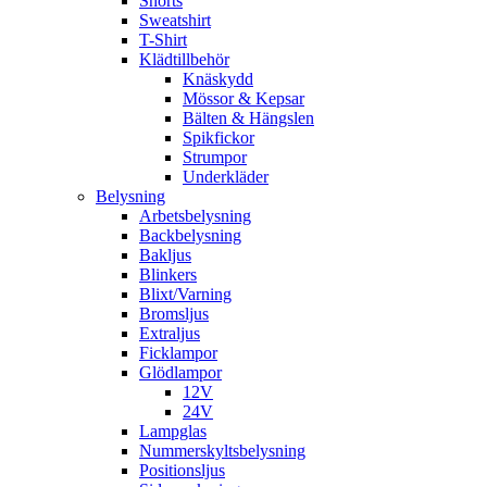
Shorts
Sweatshirt
T-Shirt
Klädtillbehör
Knäskydd
Mössor & Kepsar
Bälten & Hängslen
Spikfickor
Strumpor
Underkläder
Belysning
Arbetsbelysning
Backbelysning
Bakljus
Blinkers
Blixt/Varning
Bromsljus
Extraljus
Ficklampor
Glödlampor
12V
24V
Lampglas
Nummerskyltsbelysning
Positionsljus