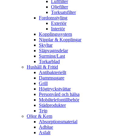
Luftfilter
Oljefilter
Torksatsfilter
Fordonsstyling
Exteriör
Interiör
Kopplingssystem
Nipplar & Kopplingar
Skyltar
Släpvagnsdelar
Surrning/Last
Torkarblad
Hushåll & Fritid
Antibakteriellt​
Dammsugare
Grill
Högtryckstvättar
Personvård och hälsa
Mobiltelefontillbehör
Städprodukter
Tejp
Oljor & Kem
Absorptionsmaterial
Adblue
Asfalt