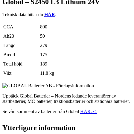
Global – S2450 L3 Lithium 24V
Teknisk data hittar du
HÄR
.
CCA
800
Ah20
50
Längd
279
Bredd
175
Total höjd
189
Vikt
11.8 kg
Upptäck Global Batterier – Nordens ledande leverantörer av
startbatterier, MC-batterier, traktionsbatterier och stationära batterier.
Se vårt sortiment av batterier från Global
HÄR. <-
Ytterligare information