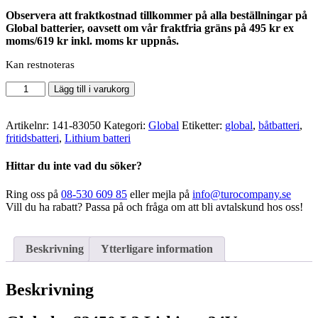
Observera att fraktkostnad tillkommer på alla beställningar på
Global batterier, oavsett om vår fraktfria gräns på 495 kr ex
moms/619 kr inkl. moms kr uppnås.
Kan restnoteras
Global
Lägg till i varukorg
-
S2450
L3
Artikelnr:
141-83050
Kategori:
Global
Etiketter:
global
,
båtbatteri
,
Lithium
fritidsbatteri
,
Lithium batteri
24V
mängd
Hittar du inte vad du söker?
Ring oss på
08-530 609 85
eller mejla på
info@turocompany.se
Vill du ha rabatt? Passa på och fråga om att bli avtalskund hos oss!
Beskrivning
Ytterligare information
Beskrivning