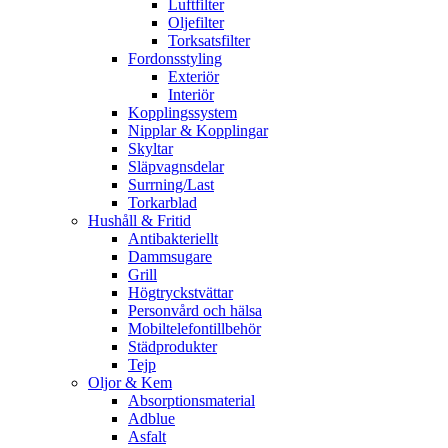
Luftfilter
Oljefilter
Torksatsfilter
Fordonsstyling
Exteriör
Interiör
Kopplingssystem
Nipplar & Kopplingar
Skyltar
Släpvagnsdelar
Surrning/Last
Torkarblad
Hushåll & Fritid
Antibakteriellt​
Dammsugare
Grill
Högtryckstvättar
Personvård och hälsa
Mobiltelefontillbehör
Städprodukter
Tejp
Oljor & Kem
Absorptionsmaterial
Adblue
Asfalt