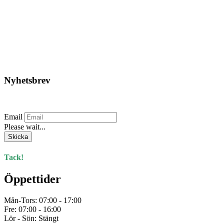
LITHIUM
5.386,25
kr
Lägg till i varukorg
Nyhetsbrev
Prenumerera på vårt nyhetsbrev.
Email
Please wait...
Skicka
Tack!
Öppettider
Mån-Tors: 07:00 - 17:00
Fre: 07:00 - 16:00
Lör - Sön: Stängt