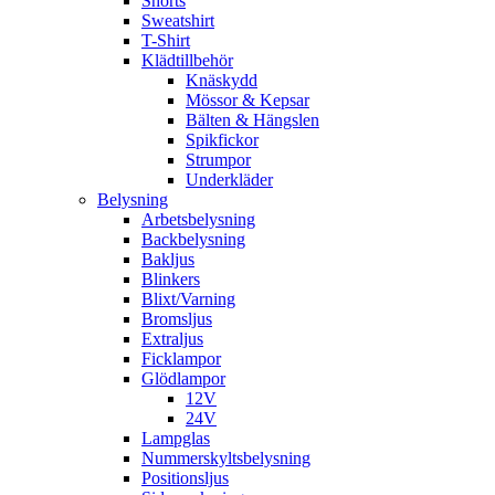
Shorts
Sweatshirt
T-Shirt
Klädtillbehör
Knäskydd
Mössor & Kepsar
Bälten & Hängslen
Spikfickor
Strumpor
Underkläder
Belysning
Arbetsbelysning
Backbelysning
Bakljus
Blinkers
Blixt/Varning
Bromsljus
Extraljus
Ficklampor
Glödlampor
12V
24V
Lampglas
Nummerskyltsbelysning
Positionsljus