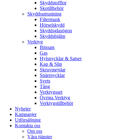
Skyddstofflor
Skotillbehör
Skyddsutrustning
Filtermask
Hörselskydd
Skyddsglasögon
Skyddshjälm
Verktyg
Bitssats
Gas
Hylsnycklar & Satser
Kap & Slip
Skruvmejslar
Spärrnycklar
Svets
Tång
Verktygsset
Övriga Verktyg
Verktygstillbehör
Nyheter
Kampanjer
Utförsäljning
Kontakta oss
Om oss
Våra tjänster