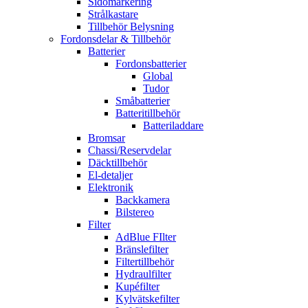
Sidomarkering
Strålkastare
Tillbehör Belysning
Fordonsdelar & Tillbehör
Batterier
Fordonsbatterier
Global
Tudor
Småbatterier
Batteritillbehör
Batteriladdare
Bromsar
Chassi/Reservdelar
Däcktillbehör
El-detaljer
Elektronik
Backkamera
Bilstereo
Filter
AdBlue FIlter
Bränslefilter
Filtertillbehör
Hydraulfilter
Kupéfilter
Kylvätskefilter