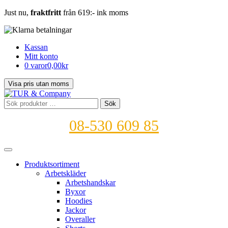
Just nu,
fraktfritt
från 619:- ink moms
Kassan
Mitt konto
0 varor
0,00kr
Sök
Sök
efter:
08-530 609 85
Produktsortiment
Arbetskläder
Arbetshandskar
Byxor
Hoodies
Jackor
Overaller