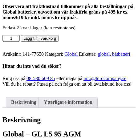
Observera att fraktkostnad tillkommer på alla beställningar på
Global batterier, oavsett om vår fraktfria gräns på 495 kr ex
moms/619 kr inkl. moms kr uppnås.
Endast 2 kvar i lager (kan restnoteras)
Global
Lägg till i varukorg
-
GL
L5
Artikelnr:
141-77650
Kategori:
Global
Etiketter:
global
,
båtbatteri
95
AGM
Hittar du inte vad du söker?
mängd
Ring oss på
08-530 609 85
eller mejla på
info@turocompany.se
Vill du ha rabatt? Passa på och fråga om att bli avtalskund hos oss!
Beskrivning
Ytterligare information
Beskrivning
Global – GL L5 95 AGM