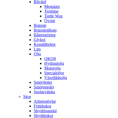
Bilvård
Meguiars
Tershine
Turtle Wax
Övrigt
Bränsle
Bränsletillsats
Båtrengöring
Glykol
Kemtillbehör
Lim
Olja
OKQ8
Hydraulolja
Motorolja
Specialoljor
Växellådsolja
Smörjfetter
Smörjmedel
Spolarvätska
Skor
Arbetsstövlar
Fritidsskor
Skyddssandal
Skyddsskor