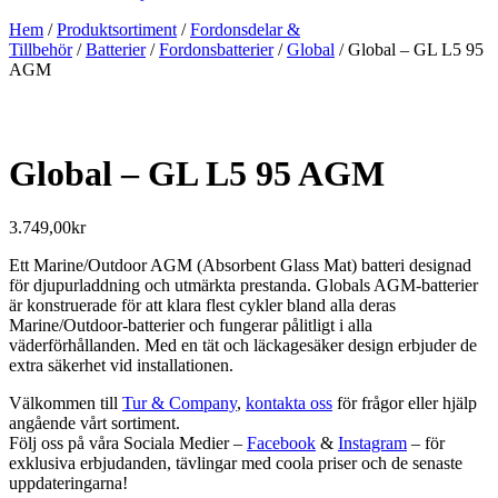
Hem
/
Produktsortiment
/
Fordonsdelar &
Tillbehör
/
Batterier
/
Fordonsbatterier
/
Global
/ Global – GL L5 95
AGM
Global – GL L5 95 AGM
3.749,00
kr
Ett Marine/Outdoor AGM (Absorbent Glass Mat) batteri designad
för djupurladdning och utmärkta prestanda. Globals AGM-batterier
är konstruerade för att klara flest cykler bland alla deras
Marine/Outdoor-batterier och fungerar pålitligt i alla
väderförhållanden. Med en tät och läckagesäker design erbjuder de
extra säkerhet vid installationen.
Välkommen till
Tur & Company
,
kontakta oss
för frågor eller hjälp
angående vårt sortiment.
Följ oss på våra Sociala Medier –
Facebook
&
Instagram
– för
exklusiva erbjudanden, tävlingar med coola priser och de senaste
uppdateringarna!