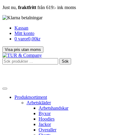
Just nu,
fraktfritt
från 619:- ink moms
Kassan
Mitt konto
0 varor
0,00kr
Sök
Sök
efter:
Produktsortiment
Arbetskläder
Arbetshandskar
Byxor
Hoodies
Jackor
Overaller