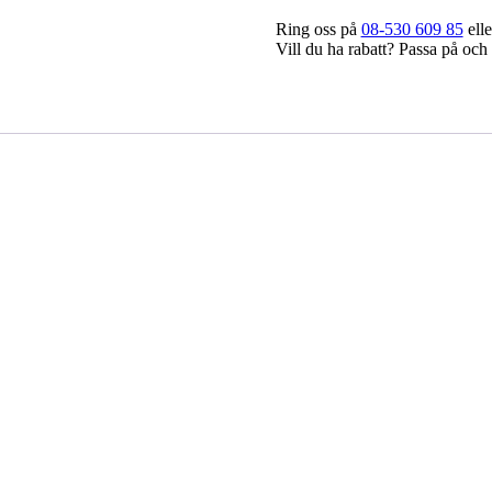
Ring oss på
08-530 609 85
elle
Vill du ha rabatt? Passa på och 
on D3S 35W
Osram – Xenon D3R 35W
1.526,25
kr
ukorg
Lägg till i varukorg