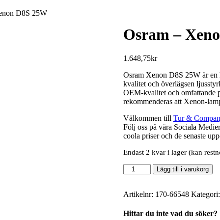
Xenon D8S 25W
Osram – Xen
1.648,75
kr
Osram Xenon D8S 25W är en högp
kvalitet och överlägsen ljusstyr
OEM-kvalitet och omfattande pr
rekommenderas att Xenon-lampor
Välkommen till
Tur & Compan
Följ oss på våra Sociala Medie
coola priser och de senaste upp
Endast 2 kvar i lager (kan restn
Osram
Lägg till i varukorg
-
Xenon
D8S
Artikelnr:
170-66548
Kategori
25W
mängd
Hittar du inte vad du söker?