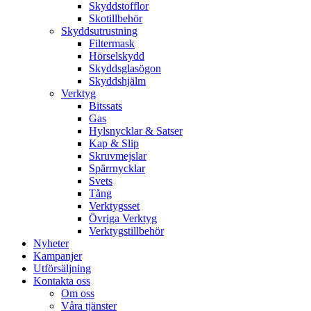
Skyddstofflor
Skotillbehör
Skyddsutrustning
Filtermask
Hörselskydd
Skyddsglasögon
Skyddshjälm
Verktyg
Bitssats
Gas
Hylsnycklar & Satser
Kap & Slip
Skruvmejslar
Spärrnycklar
Svets
Tång
Verktygsset
Övriga Verktyg
Verktygstillbehör
Nyheter
Kampanjer
Utförsäljning
Kontakta oss
Om oss
Våra tjänster