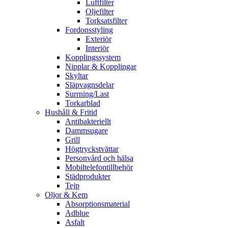
Luftfilter
Oljefilter
Torksatsfilter
Fordonsstyling
Exteriör
Interiör
Kopplingssystem
Nipplar & Kopplingar
Skyltar
Släpvagnsdelar
Surrning/Last
Torkarblad
Hushåll & Fritid
Antibakteriellt​
Dammsugare
Grill
Högtryckstvättar
Personvård och hälsa
Mobiltelefontillbehör
Städprodukter
Tejp
Oljor & Kem
Absorptionsmaterial
Adblue
Asfalt