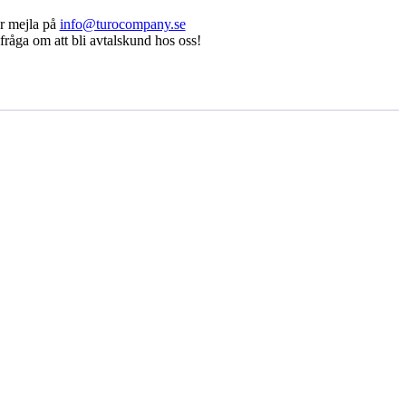
r mejla på
info@turocompany.se
fråga om att bli avtalskund hos oss!
Osram – Xenon D4S 35W
748,75
kr
Lägg till i varukorg