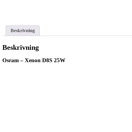
Beskrivning
Beskrivning
Osram – Xenon D8S 25W
Osram – Xenon D5S 25W
Osram – Xen
2.788,75
kr
1.322,50
kr
Lägg till i varukorg
Lägg till i var