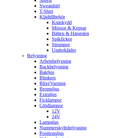
Shorts
Sweatshirt
T-Shirt
Klädtillbehör
Knäskydd
Mössor & Kepsar
Bälten & Hängslen
Spikfickor
Strumpor
Underkläder
Belysning
Arbetsbelysning
Backbelysning
Bakljus
Blinkers
Blixt/Varning
Bromsljus
Extraljus
Ficklampor
Glödlampor
12V
24V
Lampglas
Nummerskyltsbelysning
Positionsljus