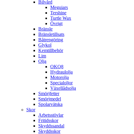
Bilvård
Meguiars
Tershine
Turtle Wax
Övrigt
Bränsle
Bränsletillsats
Båtrengöring
Glykol
Kemtillbehör
Lim
Olja
OKQ8
Hydraulolja
Motorolja
Specialoljor
Växellådsolja
Smörjfetter
Smörjmedel
Spolarvätska
Skor
Arbetsstövlar
Fritidsskor
Skyddssandal
Skyddsskor