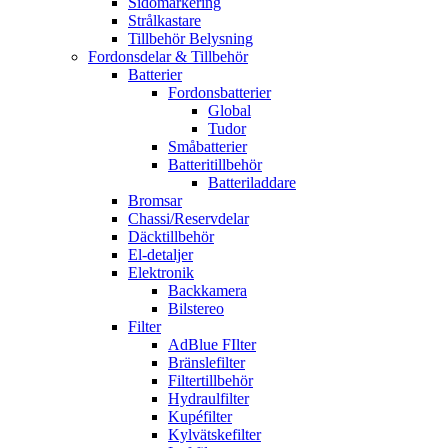
Sidomarkering
Strålkastare
Tillbehör Belysning
Fordonsdelar & Tillbehör
Batterier
Fordonsbatterier
Global
Tudor
Småbatterier
Batteritillbehör
Batteriladdare
Bromsar
Chassi/Reservdelar
Däcktillbehör
El-detaljer
Elektronik
Backkamera
Bilstereo
Filter
AdBlue FIlter
Bränslefilter
Filtertillbehör
Hydraulfilter
Kupéfilter
Kylvätskefilter