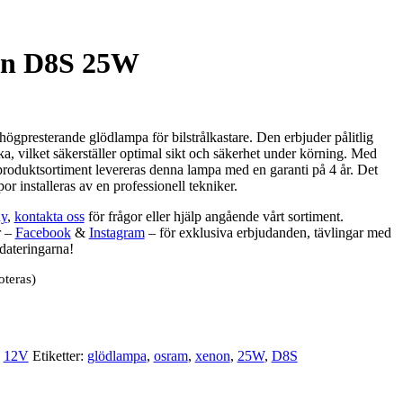
on D8S 25W
resterande glödlampa för bilstrålkastare. Den erbjuder pålitlig
ka, vilket säkerställer optimal sikt och säkerhet under körning. Med
oduktsortiment levereras denna lampa med en garanti på 4 år. Det
 installeras av en professionell tekniker.
y
,
kontakta oss
för frågor eller hjälp angående vårt sortiment.
r –
Facebook
&
Instagram
– för exklusiva erbjudanden, tävlingar med
dateringarna!
oteras)
:
12V
Etiketter:
glödlampa
,
osram
,
xenon
,
25W
,
D8S