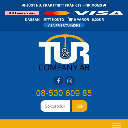
JUST NU,
FRAKTFRITT
FRÅN 619:- INK MOMS
KASSAN
MITT KONTO
0 VAROR
0,00KR
08-530 609 85
Sök
Sök
efter: