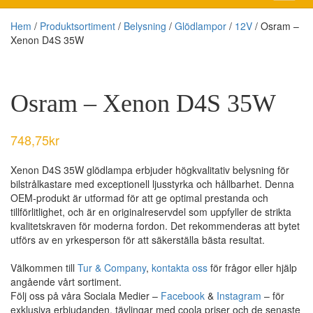
Hem
/
Produktsortiment
/
Belysning
/
Glödlampor
/
12V
/ Osram –
Xenon D4S 35W
Osram – Xenon D4S 35W
748,75
kr
Xenon D4S 35W glödlampa erbjuder högkvalitativ belysning för
bilstrålkastare med exceptionell ljusstyrka och hållbarhet. Denna
OEM-produkt är utformad för att ge optimal prestanda och
tillförlitlighet, och är en originalreservdel som uppfyller de strikta
kvalitetskraven för moderna fordon. Det rekommenderas att bytet
utförs av en yrkesperson för att säkerställa bästa resultat.
Välkommen till
Tur & Company
,
kontakta oss
för frågor eller hjälp
angående vårt sortiment.
Följ oss på våra Sociala Medier –
Facebook
&
Instagram
– för
exklusiva erbjudanden, tävlingar med coola priser och de senaste