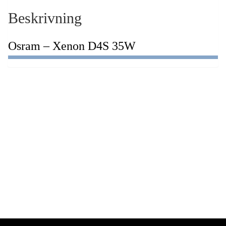
Beskrivning
Osram – Xenon D4S 35W
Osram – Xenon D3S 35W
1.322,50
kr
Lägg till i varukorg