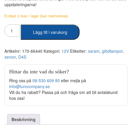
uppdateringarna!
Endast 2 kvar i lager (kan restnoteras)
Osram
Lägg till i varukorg
-
Xenon
D4S
35W
Artikelnr:
170-66440
Kategori:
12V
Etiketter:
osram
,
glödlampor
,
mängd
xenon
,
D4S
Hittar du inte vad du söker?
Ring oss på
08-530 609 85
eller mejla på
info@turocompany.se
Vill du ha rabatt? Passa på och fråga om att bli avtalskund
hos oss!
Beskrivning