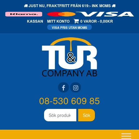
JUST NU,
FRAKTFRITT
FRÅN 619:- INK MOMS
KASSAN
MITT KONTO
0 VAROR
0,00KR
08-530 609 85
Sök
Sök
efter: