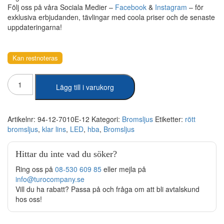
Följ oss på våra Sociala Medier –
Facebook
&
Instagram
– för
exklusiva erbjudanden, tävlingar med coola priser och de senaste
uppdateringarna!
Kan restnoteras
HBA
Lägg till i varukorg
-
Rött
bromsljus
med
Artikelnr:
94-12-7010E-12
Kategori:
Bromsljus
Etiketter:
rött
klar
bromsljus
,
klar lins
,
LED
,
hba
,
Bromsljus
lins,
12V
Hittar du inte vad du söker?
3M
Kabel
Ring oss på
08-530 609 85
eller mejla på
mängd
info@turocompany.se
Vill du ha rabatt? Passa på och fråga om att bli avtalskund
hos oss!