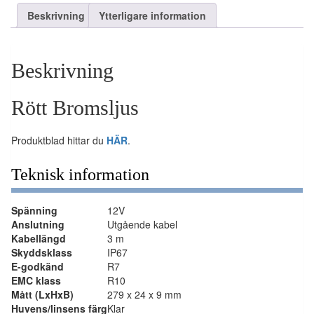
Beskrivning
Ytterligare information
Beskrivning
Rött Bromsljus
Produktblad hittar du
HÄR
.
Teknisk information
Spänning
12V
Anslutning
Utgående kabel
Kabellängd
3 m
Skyddsklass
IP67
E-godkänd
R7
EMC klass
R10
Mått (LxHxB)
279 x 24 x 9 mm
Huvens/linsens färg
Klar