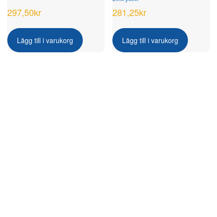
297,50
kr
281,25
kr
Lägg till i varukorg
Lägg till i varukorg
Strands – Jokon baklampa LED
inkl. kromring 155mm (24V, E-
märkt)
1.421,25
kr
Lägg till i varukorg