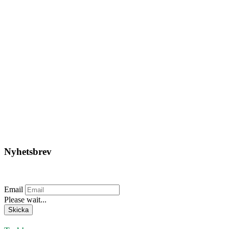
Strands – Jokon baklampa
LED inkl. kromring 155mm
(24V, E-märkt)
1.421,25
kr
Lägg till i varukorg
Nyhetsbrev
Prenumerera på vårt nyhetsbrev.
Email
Please wait...
Skicka