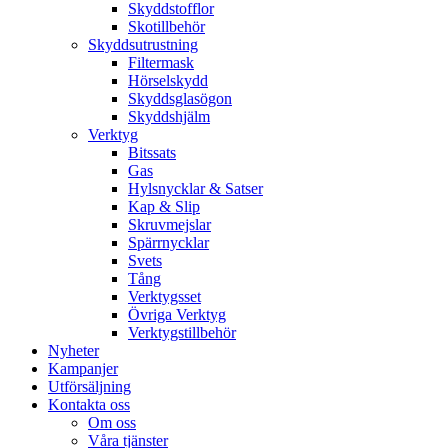
Skyddstofflor
Skotillbehör
Skyddsutrustning
Filtermask
Hörselskydd
Skyddsglasögon
Skyddshjälm
Verktyg
Bitssats
Gas
Hylsnycklar & Satser
Kap & Slip
Skruvmejslar
Spärrnycklar
Svets
Tång
Verktygsset
Övriga Verktyg
Verktygstillbehör
Nyheter
Kampanjer
Utförsäljning
Kontakta oss
Om oss
Våra tjänster