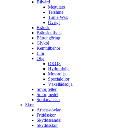
Bilvård
Meguiars
Tershine
Turtle Wax
Övrigt
Bränsle
Bränsletillsats
Båtrengöring
Glykol
Kemtillbehör
Lim
Olja
OKQ8
Hydraulolja
Motorolja
Specialoljor
Växellådsolja
Smörjfetter
Smörjmedel
Spolarvätska
Skor
Arbetsstövlar
Fritidsskor
Skyddssandal
Skyddsskor