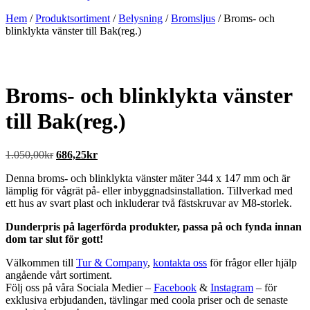
Hem
/
Produktsortiment
/
Belysning
/
Bromsljus
/ Broms- och
blinklykta vänster till Bak(reg.)
Broms- och blinklykta vänster
till Bak(reg.)
Det
Det
1.050,00
kr
686,25
kr
ursprungliga
nuvarande
Denna broms- och blinklykta vänster mäter 344 x 147 mm och är
priset
priset
lämplig för vågrät på- eller inbyggnadsinstallation. Tillverkad med
var:
är:
ett hus av svart plast och inkluderar två fästskruvar av M8-storlek.
1.050,00kr.
686,25kr.
Dunderpris på lagerförda produkter, passa på och fynda innan
dom tar slut för gott!
Välkommen till
Tur & Company
,
kontakta oss
för frågor eller hjälp
angående vårt sortiment.
Följ oss på våra Sociala Medier –
Facebook
&
Instagram
– för
exklusiva erbjudanden, tävlingar med coola priser och de senaste