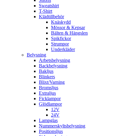
Shorts
Sweatshirt
T-Shirt
Klädtillbehör
Knäskydd
Mössor & Kepsar
Bälten & Hängslen
Spikfickor
Strumpor
Underkläder
Belysning
Arbetsbelysning
Backbelysning
Bakljus
Blinkers
Blixt/Varning
Bromsljus
Extraljus
Ficklampor
Glödlampor
12V
24V
Lampglas
Nummerskyltsbelysning
Positionsljus