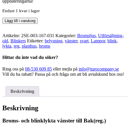
uppdateringarna!
Endast 1 kvar i lager
Broms-
Lägg till i varukorg
och
blinklykta
vänster
Artikelnr:
2SE-003-167-031
Kategorier:
Bromsljus
,
Utförsäljning-
till
old
,
Blinkers
Etiketter:
belysning
,
vänster
,
svart
,
Lampor
,
blink
,
Bak(reg.)
lykta
,
reg
,
plasthus
,
broms
mängd
Hittar du inte vad du söker?
Ring oss på
08-530 609 85
eller mejla på
info@turocompany.se
Vill du ha rabatt? Passa på och fråga om att bli avtalskund hos oss!
Beskrivning
Beskrivning
Broms- och blinklykta vänster till Bak(reg.)