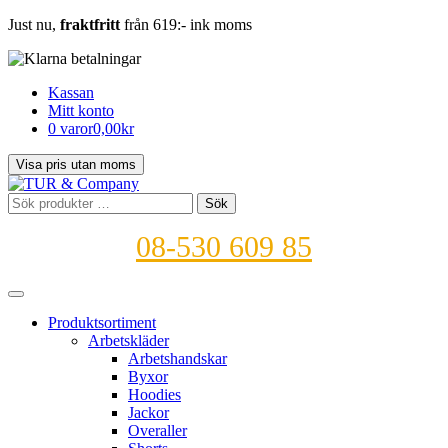
Just nu,
fraktfritt
från 619:- ink moms
Kassan
Mitt konto
0 varor
0,00kr
Sök
Sök
efter:
08-530 609 85
Produktsortiment
Arbetskläder
Arbetshandskar
Byxor
Hoodies
Jackor
Overaller