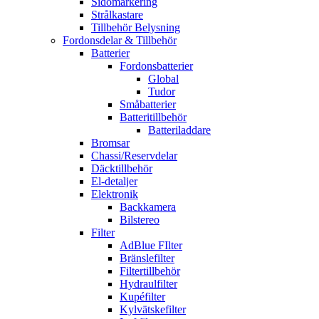
Sidomarkering
Strålkastare
Tillbehör Belysning
Fordonsdelar & Tillbehör
Batterier
Fordonsbatterier
Global
Tudor
Småbatterier
Batteritillbehör
Batteriladdare
Bromsar
Chassi/Reservdelar
Däcktillbehör
El-detaljer
Elektronik
Backkamera
Bilstereo
Filter
AdBlue FIlter
Bränslefilter
Filtertillbehör
Hydraulfilter
Kupéfilter
Kylvätskefilter