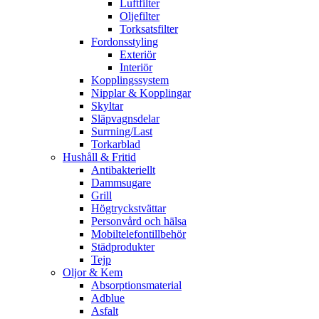
Luftfilter
Oljefilter
Torksatsfilter
Fordonsstyling
Exteriör
Interiör
Kopplingssystem
Nipplar & Kopplingar
Skyltar
Släpvagnsdelar
Surrning/Last
Torkarblad
Hushåll & Fritid
Antibakteriellt​
Dammsugare
Grill
Högtryckstvättar
Personvård och hälsa
Mobiltelefontillbehör
Städprodukter
Tejp
Oljor & Kem
Absorptionsmaterial
Adblue
Asfalt