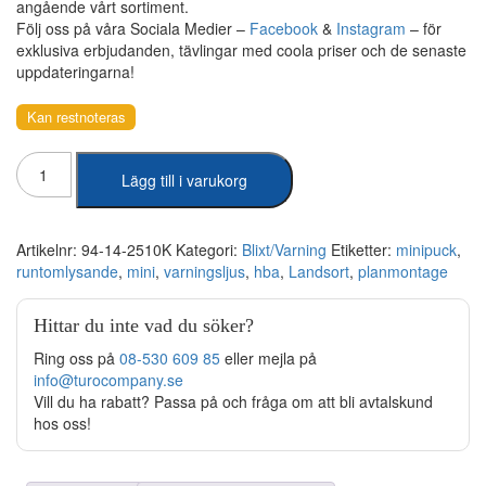
angående vårt sortiment.
Följ oss på våra Sociala Medier –
Facebook
&
Instagram
– för
exklusiva erbjudanden, tävlingar med coola priser och de senaste
uppdateringarna!
Kan restnoteras
HBA
Lägg till i varukorg
-
Landsort
Minipuck
Klar
Artikelnr:
94-14-2510K
Kategori:
Blixt/Varning
Etiketter:
minipuck
,
Lins
runtomlysande
,
mini
,
varningsljus
,
hba
,
Landsort
,
planmontage
mängd
Hittar du inte vad du söker?
Ring oss på
08-530 609 85
eller mejla på
info@turocompany.se
Vill du ha rabatt? Passa på och fråga om att bli avtalskund
hos oss!