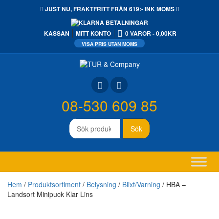
JUST NU,
FRAKTFRITT
FRÅN 619:- INK MOMS
KASSAN
MITT KONTO
0 VAROR
0,00KR
08-530 609 85
Sök
Sök
efter:
Hem
/
Produktsortiment
/
Belysning
/
Blixt/Varning
/ HBA –
Landsort Minipuck Klar Lins