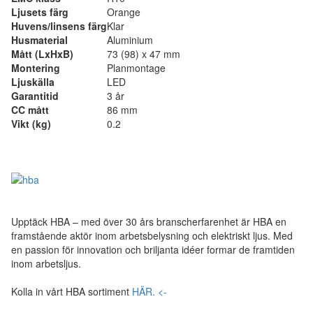
Ljusets färg
Orange
Huvens/linsens färg
Klar
Husmaterial
Aluminium
Mått (LxHxB)
73 (98) x 47 mm
Montering
Planmontage
Ljuskälla
LED
Garantitid
3 år
CC mått
86 mm
Vikt (kg)
0.2
Upptäck HBA – med över 30 års branscherfarenhet är HBA en
framstående aktör inom arbetsbelysning och elektriskt ljus. Med
en passion för innovation och briljanta idéer formar de framtiden
inom arbetsljus.
Kolla in vårt HBA sortiment
HÄR. <-