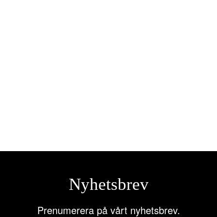
HBA – Kontrollpanel med 4
knappar 12/24V
1.123,75
kr
Lägg till i varukorg
Nyhetsbrev
Prenumerera på vårt nyhetsbrev.