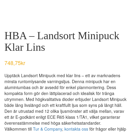
HBA – Landsort Minipuck
Klar Lins
748,75
kr
Upptäck Landsort Minipuck med klar lins – ett av marknadens
minsta runtomlysande varningsljus. Denna minipuck har en
aluminiumbas och är avsedd för enkel planmontering. Dess
kompakta form gör den lättplacerad och idealisk för trånga
utrymmen. Med högkvalitativa dioder erbjuder Landsort Minipuck
både lång livslängd och ett kraftfullt ljus som syns på långt håll.
Den är utrustad med 12 olika ljusmönster att välja mellan, varav
ett är E-godkänt enligt ECE R65 klass 1/TA1, vilket garanterar
överensstämmelse med höga säkerhetsstandarder.
Välkommen till
Tur & Company
,
kontakta oss
för frågor eller hjälp