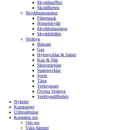
Skyddstofflor
Skotillbehör
Skyddsutrustning
Filtermask
Hörselskydd
Skyddsglasögon
Skyddshjälm
Verktyg
Bitssats
Gas
Hylsnycklar & Satser
Kap & Slip
Skruvmejslar
Spärrnycklar
Svets
Tång
Verktygsset
Övriga Verktyg
Verktygstillbehör
Nyheter
Kampanjer
Utförsäljning
Kontakta oss
Om oss
Våra tjänster