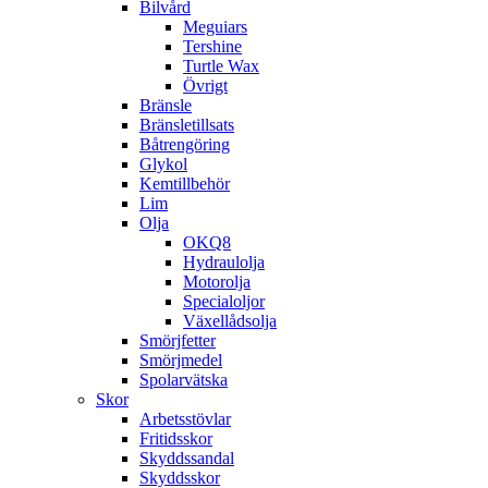
Bilvård
Meguiars
Tershine
Turtle Wax
Övrigt
Bränsle
Bränsletillsats
Båtrengöring
Glykol
Kemtillbehör
Lim
Olja
OKQ8
Hydraulolja
Motorolja
Specialoljor
Växellådsolja
Smörjfetter
Smörjmedel
Spolarvätska
Skor
Arbetsstövlar
Fritidsskor
Skyddssandal
Skyddsskor