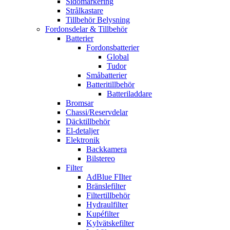
Sidomarkering
Strålkastare
Tillbehör Belysning
Fordonsdelar & Tillbehör
Batterier
Fordonsbatterier
Global
Tudor
Småbatterier
Batteritillbehör
Batteriladdare
Bromsar
Chassi/Reservdelar
Däcktillbehör
El-detaljer
Elektronik
Backkamera
Bilstereo
Filter
AdBlue FIlter
Bränslefilter
Filtertillbehör
Hydraulfilter
Kupéfilter
Kylvätskefilter