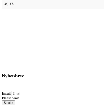
M, XL
Blåkläder – Hängslen
623,75
kr
Lägg till i varukorg
Nyhetsbrev
Prenumerera på vårt nyhetsbrev.
Email
Please wait...
Skicka