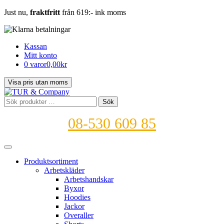
Just nu,
fraktfritt
från 619:- ink moms
Kassan
Mitt konto
0 varor
0,00kr
Sök
Sök
efter:
08-530 609 85
Produktsortiment
Arbetskläder
Arbetshandskar
Byxor
Hoodies
Jackor
Overaller