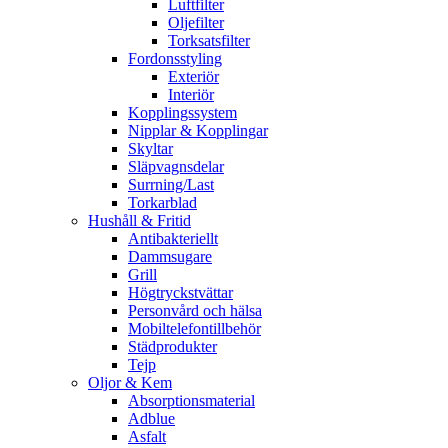
Luftfilter
Oljefilter
Torksatsfilter
Fordonsstyling
Exteriör
Interiör
Kopplingssystem
Nipplar & Kopplingar
Skyltar
Släpvagnsdelar
Surrning/Last
Torkarblad
Hushåll & Fritid
Antibakteriellt​
Dammsugare
Grill
Högtryckstvättar
Personvård och hälsa
Mobiltelefontillbehör
Städprodukter
Tejp
Oljor & Kem
Absorptionsmaterial
Adblue
Asfalt