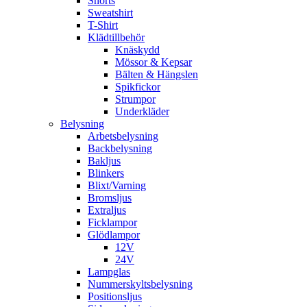
Shorts
Sweatshirt
T-Shirt
Klädtillbehör
Knäskydd
Mössor & Kepsar
Bälten & Hängslen
Spikfickor
Strumpor
Underkläder
Belysning
Arbetsbelysning
Backbelysning
Bakljus
Blinkers
Blixt/Varning
Bromsljus
Extraljus
Ficklampor
Glödlampor
12V
24V
Lampglas
Nummerskyltsbelysning
Positionsljus