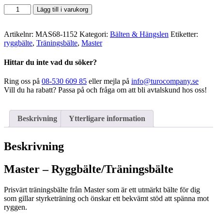
Master
Lägg till i varukorg
-
Ryggbälte
mängd
Artikelnr:
MAS68-1152
Kategori:
Bälten & Hängslen
Etiketter:
ryggbälte
,
Träningsbälte
,
Master
Hittar du inte vad du söker?
Ring oss på
08-530 609 85
eller mejla på
info@turocompany.se
Vill du ha rabatt? Passa på och fråga om att bli avtalskund hos oss!
Beskrivning
Ytterligare information
Beskrivning
Master – Ryggbälte/Träningsbälte
Prisvärt träningsbälte från Master som är ett utmärkt bälte för dig
som gillar styrketräning och önskar ett bekvämt stöd att spänna mot
ryggen.