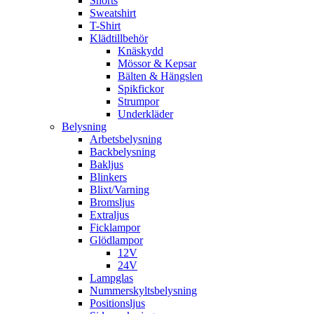
Shorts
Sweatshirt
T-Shirt
Klädtillbehör
Knäskydd
Mössor & Kepsar
Bälten & Hängslen
Spikfickor
Strumpor
Underkläder
Belysning
Arbetsbelysning
Backbelysning
Bakljus
Blinkers
Blixt/Varning
Bromsljus
Extraljus
Ficklampor
Glödlampor
12V
24V
Lampglas
Nummerskyltsbelysning
Positionsljus