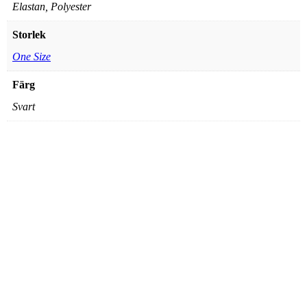
Elastan, Polyester
Storlek
One Size
Färg
Svart
Blåkläder – Bälte i Stretch
411,25
kr
Lägg till i varukorg