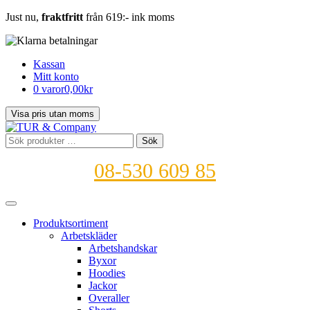
Just nu,
fraktfritt
från 619:- ink moms
Kassan
Mitt konto
0 varor
0,00kr
Sök
Sök
efter:
08-530 609 85
Produktsortiment
Arbetskläder
Arbetshandskar
Byxor
Hoodies
Jackor
Overaller