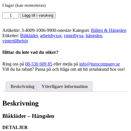
I lager (kan restnoteras)
Blåkläder
Lägg till i varukorg
-
Hängslen
mängd
Artikelnr:
3-4009-1006-9900-onesize
Kategori:
Bälten & Hängslen
Etiketter:
Blåkläder
,
arbetsbyxor
,
vinterbyxa
,
hängslen
,
vintertillbehör
Hittar du inte vad du söker?
Ring oss på
08-530 609 85
eller mejla på
info@turocompany.se
Vill du ha rabatt? Passa på och fråga om att bli avtalskund hos oss!
Beskrivning
Ytterligare information
Beskrivning
Blåkläder – Hängslen
DETALJER