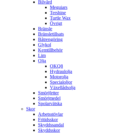
Bilvård
Meguiars
Tershine
Turtle Wax
Övrigt
Bränsle
Bränsletillsats
Båtrengöring
Glykol
Kemtillbehör
Lim
Olja
OKQ8
Hydraulolja
Motorolja
Specialoljor
Växellådsolja
Smörjfetter
Smörjmedel
Spolarvätska
Skor
Arbetsstövlar
Fritidsskor
Skyddssandal
Skyddsskor