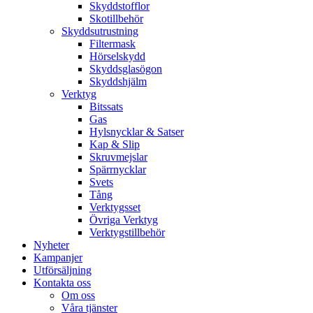
Skyddstofflor
Skotillbehör
Skyddsutrustning
Filtermask
Hörselskydd
Skyddsglasögon
Skyddshjälm
Verktyg
Bitssats
Gas
Hylsnycklar & Satser
Kap & Slip
Skruvmejslar
Spärrnycklar
Svets
Tång
Verktygsset
Övriga Verktyg
Verktygstillbehör
Nyheter
Kampanjer
Utförsäljning
Kontakta oss
Om oss
Våra tjänster