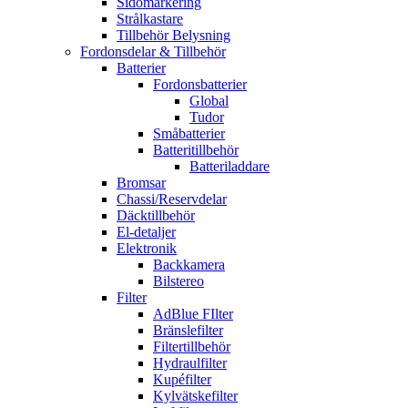
Sidomarkering
Strålkastare
Tillbehör Belysning
Fordonsdelar & Tillbehör
Batterier
Fordonsbatterier
Global
Tudor
Småbatterier
Batteritillbehör
Batteriladdare
Bromsar
Chassi/Reservdelar
Däcktillbehör
El-detaljer
Elektronik
Backkamera
Bilstereo
Filter
AdBlue FIlter
Bränslefilter
Filtertillbehör
Hydraulfilter
Kupéfilter
Kylvätskefilter