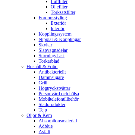
Luftfilter
Oljefilter
Torksatsfilter
Fordonsstyling
Exteriör
Interiör
Kopplingssystem
Nipplar & Kopplingar
Skyltar
Släpvagnsdelar
Surrning/Last
Torkarblad
Hushåll & Fritid
Antibakteriellt​
Dammsugare
Grill
Högtryckstvättar
Personvård och hälsa
Mobiltelefontillbehör
Städprodukter
Tejp
Oljor & Kem
Absorptionsmaterial
Adblue
Asfalt