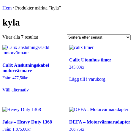
Hem
/ Produkter märkta ”kyla”
kyla
Sortera
Visar alla 7 resultat
efter
senaste
Calix Utomhus timer
Calix Anslutningskabel
245,00
kr
motorvärmare
Från:
477,50
kr
Lägg till i varukorg
Den
Välj alternativ
här
produkten
har
flera
varianter.
De
Jalas – Heavy Duty 1368
DEFA – Motorvärmaradapter
olika
alternativen
Från:
1.875,00
kr
368,75
kr
kan