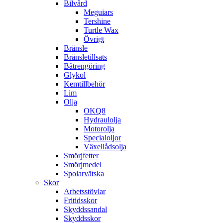
Bilvård
Meguiars
Tershine
Turtle Wax
Övrigt
Bränsle
Bränsletillsats
Båtrengöring
Glykol
Kemtillbehör
Lim
Olja
OKQ8
Hydraulolja
Motorolja
Specialoljor
Växellådsolja
Smörjfetter
Smörjmedel
Spolarvätska
Skor
Arbetsstövlar
Fritidsskor
Skyddssandal
Skyddsskor