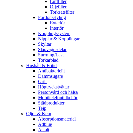
Luftfilter
Oljefilter
Torksatsfilter
Fordonsstyling
Exteriör
Interiör
Kopplingssystem
Nipplar & Kopplingar
Skyltar
Släpvagnsdelar
Surrning/Last
Torkarblad
Hushåll & Fritid
Antibakteriellt​
Dammsugare
Grill
Högtryckstvättar
Personvård och hälsa
Mobiltelefontillbehör
Städprodukter
Tejp
Oljor & Kem
Absorptionsmaterial
Adblue
Asfalt