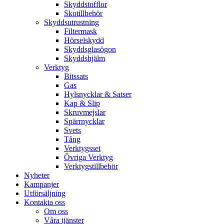
Skyddstofflor
Skotillbehör
Skyddsutrustning
Filtermask
Hörselskydd
Skyddsglasögon
Skyddshjälm
Verktyg
Bitssats
Gas
Hylsnycklar & Satser
Kap & Slip
Skruvmejslar
Spärrnycklar
Svets
Tång
Verktygsset
Övriga Verktyg
Verktygstillbehör
Nyheter
Kampanjer
Utförsäljning
Kontakta oss
Om oss
Våra tjänster