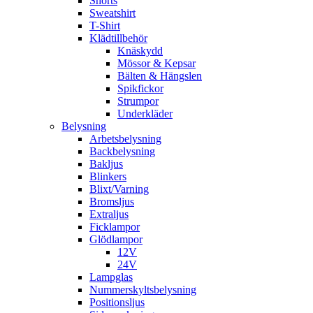
Shorts
Sweatshirt
T-Shirt
Klädtillbehör
Knäskydd
Mössor & Kepsar
Bälten & Hängslen
Spikfickor
Strumpor
Underkläder
Belysning
Arbetsbelysning
Backbelysning
Bakljus
Blinkers
Blixt/Varning
Bromsljus
Extraljus
Ficklampor
Glödlampor
12V
24V
Lampglas
Nummerskyltsbelysning
Positionsljus