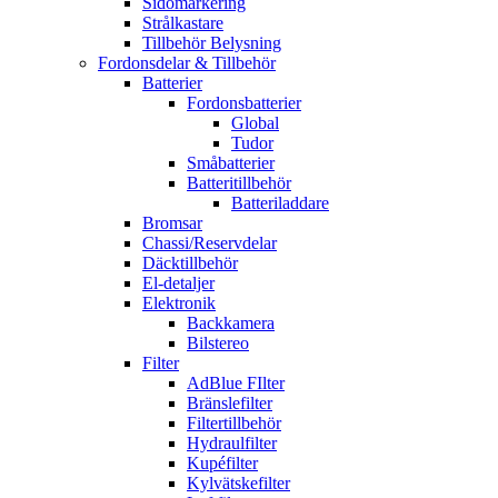
Sidomarkering
Strålkastare
Tillbehör Belysning
Fordonsdelar & Tillbehör
Batterier
Fordonsbatterier
Global
Tudor
Småbatterier
Batteritillbehör
Batteriladdare
Bromsar
Chassi/Reservdelar
Däcktillbehör
El-detaljer
Elektronik
Backkamera
Bilstereo
Filter
AdBlue FIlter
Bränslefilter
Filtertillbehör
Hydraulfilter
Kupéfilter
Kylvätskefilter