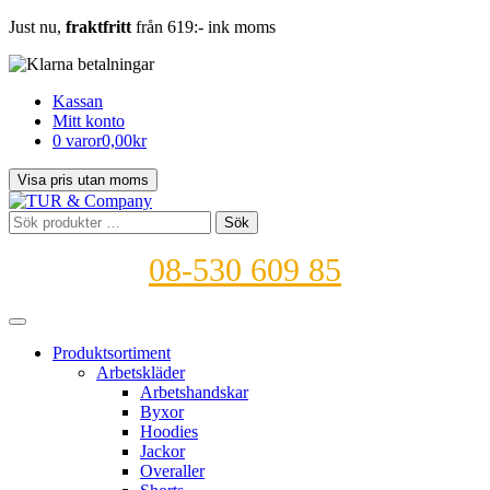
Just nu,
fraktfritt
från 619:- ink moms
Kassan
Mitt konto
0 varor
0,00kr
Sök
Sök
efter:
08-530 609 85
Produktsortiment
Arbetskläder
Arbetshandskar
Byxor
Hoodies
Jackor
Overaller