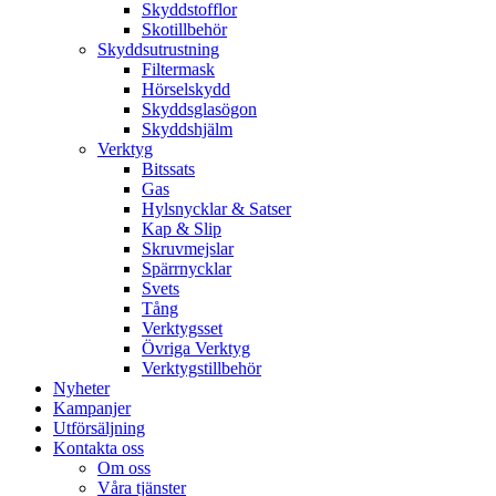
Skyddstofflor
Skotillbehör
Skyddsutrustning
Filtermask
Hörselskydd
Skyddsglasögon
Skyddshjälm
Verktyg
Bitssats
Gas
Hylsnycklar & Satser
Kap & Slip
Skruvmejslar
Spärrnycklar
Svets
Tång
Verktygsset
Övriga Verktyg
Verktygstillbehör
Nyheter
Kampanjer
Utförsäljning
Kontakta oss
Om oss
Våra tjänster