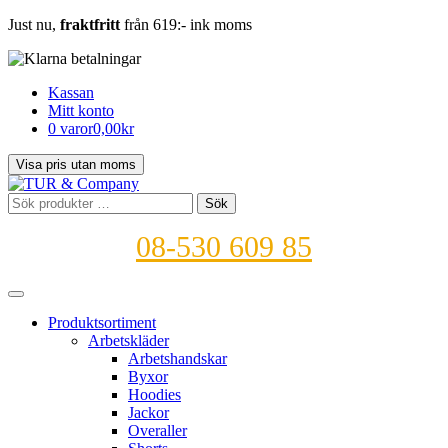
Just nu,
fraktfritt
från 619:- ink moms
Kassan
Mitt konto
0 varor
0,00kr
Sök
Sök
efter:
08-530 609 85
Produktsortiment
Arbetskläder
Arbetshandskar
Byxor
Hoodies
Jackor
Overaller