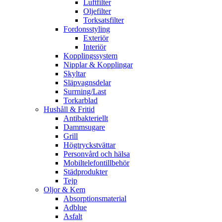
Luftfilter
Oljefilter
Torksatsfilter
Fordonsstyling
Exteriör
Interiör
Kopplingssystem
Nipplar & Kopplingar
Skyltar
Släpvagnsdelar
Surrning/Last
Torkarblad
Hushåll & Fritid
Antibakteriellt​
Dammsugare
Grill
Högtryckstvättar
Personvård och hälsa
Mobiltelefontillbehör
Städprodukter
Tejp
Oljor & Kem
Absorptionsmaterial
Adblue
Asfalt