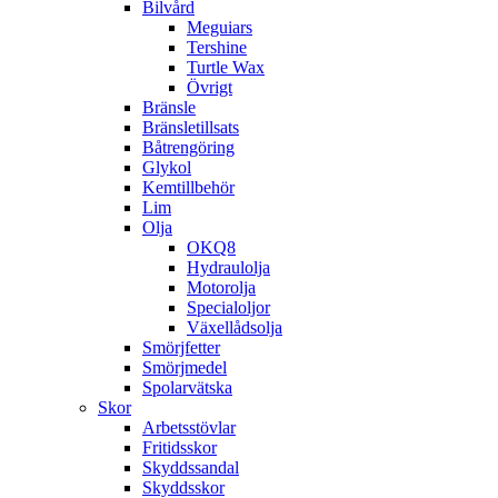
Bilvård
Meguiars
Tershine
Turtle Wax
Övrigt
Bränsle
Bränsletillsats
Båtrengöring
Glykol
Kemtillbehör
Lim
Olja
OKQ8
Hydraulolja
Motorolja
Specialoljor
Växellådsolja
Smörjfetter
Smörjmedel
Spolarvätska
Skor
Arbetsstövlar
Fritidsskor
Skyddssandal
Skyddsskor