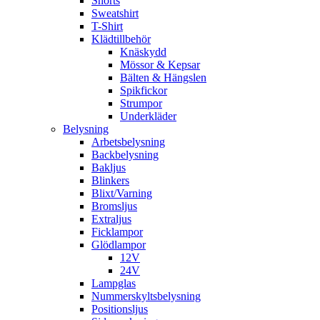
Shorts
Sweatshirt
T-Shirt
Klädtillbehör
Knäskydd
Mössor & Kepsar
Bälten & Hängslen
Spikfickor
Strumpor
Underkläder
Belysning
Arbetsbelysning
Backbelysning
Bakljus
Blinkers
Blixt/Varning
Bromsljus
Extraljus
Ficklampor
Glödlampor
12V
24V
Lampglas
Nummerskyltsbelysning
Positionsljus