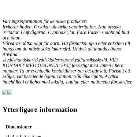
Varningsinformation för kemiska produkter:
Irriterar huden. Orsakar allvarlig ögonirritation. Kan orsaka
irritation i luftvägarna. Cyanoakrylat. Fara Fäster snabbt på hud
och ögon.
Förvaras oåtkomligt för barn. Ha förpackningen eller etiketten till
hands om du måste söka läkarvård. Undvik att inandas ångor.
Använd
skyddshandskar/skyddskläder/ögonskydd/ansiktsskydd. VID
KONTAKT MED ÖGONEN: Skölj försiktigt med vatten i flera
minuter. Ta ur eventuella kontaktlinser om det går lätt. Fortsätt att
skölja. Vid bestående ögonirritation: Sök läkarhjälp. Avyttra
innehållet i enlighet med lokala, statliga eller nationella föreskrifter.
Ytterligare information
Dimensioner
19,4 × 9,5 × 3 cm