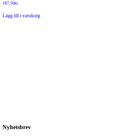
187,50
kr
Lägg till i varukorg
Gorilla Glue – Svart vävtejp
48mm x 32M
297,50
kr
Lägg till i varukorg
Nyhetsbrev