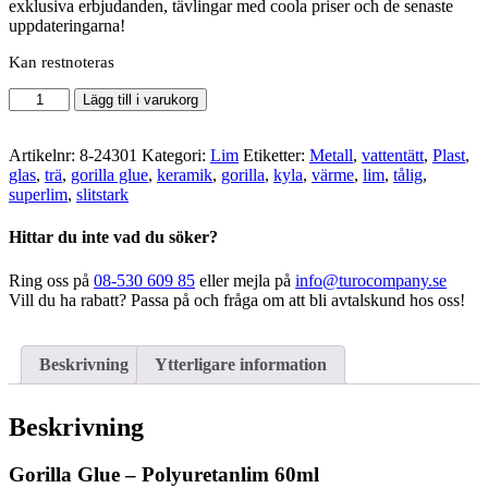
exklusiva erbjudanden, tävlingar med coola priser och de senaste
uppdateringarna!
Kan restnoteras
Gorilla
Lägg till i varukorg
Glue
-
Polyuretanlim
Artikelnr:
8-24301
Kategori:
Lim
Etiketter:
Metall
,
vattentätt
,
Plast
,
60ml
glas
,
trä
,
gorilla glue
,
keramik
,
gorilla
,
kyla
,
värme
,
lim
,
tålig
,
mängd
superlim
,
slitstark
Hittar du inte vad du söker?
Ring oss på
08-530 609 85
eller mejla på
info@turocompany.se
Vill du ha rabatt? Passa på och fråga om att bli avtalskund hos oss!
Beskrivning
Ytterligare information
Beskrivning
Gorilla Glue – Polyuretanlim 60ml