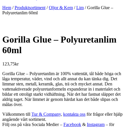
Hem
/
Produktsortiment
/
Oljor & Kem
/
Lim
/ Gorilla Glue –
Polyuretanlim 60ml
Gorilla Glue – Polyuretanlim
60ml
123,75
kr
Gorilla Glue – Polyuretanlim är 100% vattentät, tål både höga och
låga temperatur, väder, vind och allt annat du kan tänka dig. Det
limmar sten, metall, keramik, glas, trä och mycket annat. Den
vattenaktiverade polyuretanformeln expanderar in i materialet och
bildar ett otroligt starkt vidhäftning. När det har fastnat släpper det
aldrig taget. När limmet är genom härdat kan det både slipas och
målas över.
Välkommen till
Tur & Company
,
kontakta oss
för frågor eller hjälp
angående vårt sortiment.
Följ oss på våra Sociala Medier –
Facebook
&
Instagram
– för