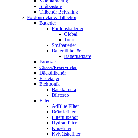
Sidomarkering
Strålkastare
Tillbehör Belysning
Fordonsdelar & Tillbehör
Batterier
Fordonsbatterier
Global
Tudor
Småbatterier
Batteritillbehör
Batteriladdare
Bromsar
Chassi/Reservdelar
Däcktillbehör
El-detaljer
Elektronik
Backkamera
Bilstereo
Filter
AdBlue FIlter
Bränslefilter
Filtertillbehör
Hydraulfilter
Kupéfilter
Kylvätskefilter