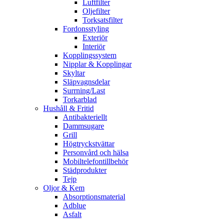
Luftfilter
Oljefilter
Torksatsfilter
Fordonsstyling
Exteriör
Interiör
Kopplingssystem
Nipplar & Kopplingar
Skyltar
Släpvagnsdelar
Surrning/Last
Torkarblad
Hushåll & Fritid
Antibakteriellt​
Dammsugare
Grill
Högtryckstvättar
Personvård och hälsa
Mobiltelefontillbehör
Städprodukter
Tejp
Oljor & Kem
Absorptionsmaterial
Adblue
Asfalt