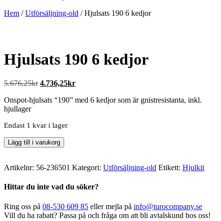
Hem
/
Utförsäljning-old
/ Hjulsats 190 6 kedjor
Hjulsats 190 6 kedjor
Det
Det
5.676,25
kr
4.736,25
kr
ursprungliga
nuvarande
Onspot-hjulsats “190” med 6 kedjor som är gnistresistanta, inkl.
priset
priset
hjullager
var:
är:
5.676,25kr.
4.736,25kr.
Endast 1 kvar i lager
Hjulsats
Lägg till i varukorg
190
6
kedjor
Artikelnr:
56-236501
Kategori:
Utförsäljning-old
Etikett:
Hjulkit
mängd
Hittar du inte vad du söker?
Ring oss på
08-530 609 85
eller mejla på
info@turocompany.se
Vill du ha rabatt? Passa på och fråga om att bli avtalskund hos oss!