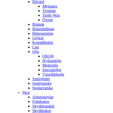
Bilvård
Meguiars
Tershine
Turtle Wax
Övrigt
Bränsle
Bränsletillsats
Båtrengöring
Glykol
Kemtillbehör
Lim
Olja
OKQ8
Hydraulolja
Motorolja
Specialoljor
Växellådsolja
Smörjfetter
Smörjmedel
Spolarvätska
Skor
Arbetsstövlar
Fritidsskor
Skyddssandal
Skyddsskor