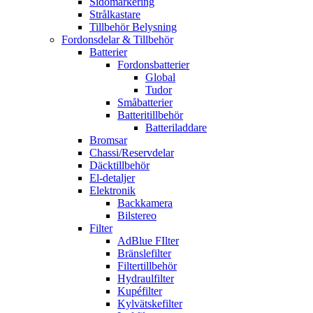
Sidomarkering
Strålkastare
Tillbehör Belysning
Fordonsdelar & Tillbehör
Batterier
Fordonsbatterier
Global
Tudor
Småbatterier
Batteritillbehör
Batteriladdare
Bromsar
Chassi/Reservdelar
Däcktillbehör
El-detaljer
Elektronik
Backkamera
Bilstereo
Filter
AdBlue FIlter
Bränslefilter
Filtertillbehör
Hydraulfilter
Kupéfilter
Kylvätskefilter