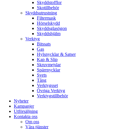
Skyddstofflor
Skotillbehör
Skyddsutrustning
Filtermask
Hörselskydd
Skyddsglasögon
Skyddshjälm
Verktyg
Bitssats
Gas
Hylsnycklar & Satser
Kap & Slip
Skruvmejslar
Spärrnycklar
Svets
Tång
Verktygsset
Övriga Verktyg
Verktygstillbehör
Nyheter
Kampanjer
Utförsäljning
Kontakta oss
Om oss
Våra tjänster