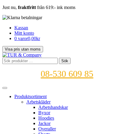
Just nu,
fraktfritt
från 619:- ink moms
Kassan
Mitt konto
0 varor
0,00kr
Sök
Sök
efter:
08-530 609 85
Produktsortiment
Arbetskläder
Arbetshandskar
Byxor
Hoodies
Jackor
Overaller