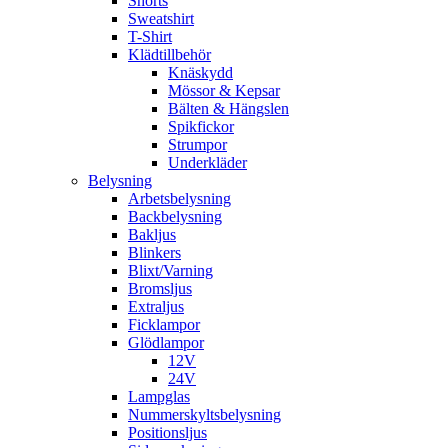
Shorts
Sweatshirt
T-Shirt
Klädtillbehör
Knäskydd
Mössor & Kepsar
Bälten & Hängslen
Spikfickor
Strumpor
Underkläder
Belysning
Arbetsbelysning
Backbelysning
Bakljus
Blinkers
Blixt/Varning
Bromsljus
Extraljus
Ficklampor
Glödlampor
12V
24V
Lampglas
Nummerskyltsbelysning
Positionsljus