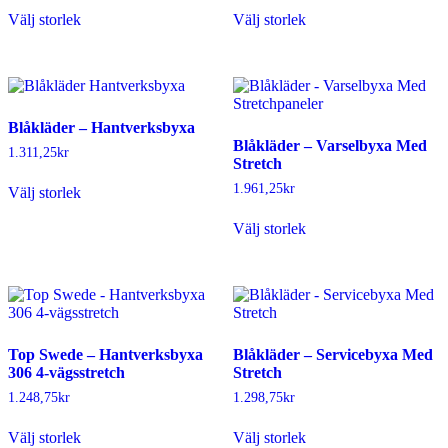
Den
Den
produktsidan
Välj storlek
Välj storlek
här
här
produkten
produkten
har
har
flera
flera
varianter.
varianter.
De
De
Blåkläder – Hantverksbyxa
olika
olika
Blåkläder – Varselbyxa Med
alternativen
alternativen
1.311,25
kr
Stretch
kan
kan
Den
väljas
väljas
1.961,25
kr
Välj storlek
här
på
på
produkten
Den
produktsidan
produktsidan
Välj storlek
har
här
flera
produkten
varianter.
har
De
flera
olika
varianter.
alternativen
De
kan
olika
Top Swede – Hantverksbyxa
Blåkläder – Servicebyxa Med
väljas
alternativen
306 4-vägsstretch
Stretch
på
kan
produktsidan
väljas
1.248,75
kr
1.298,75
kr
på
Den
Den
produktsidan
Välj storlek
Välj storlek
här
här