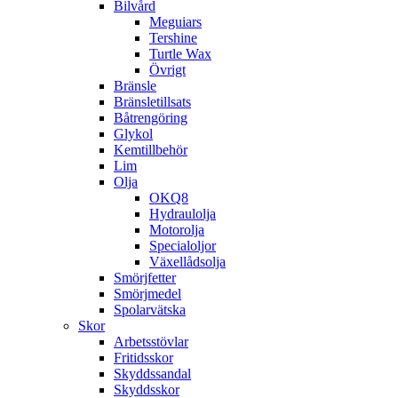
Bilvård
Meguiars
Tershine
Turtle Wax
Övrigt
Bränsle
Bränsletillsats
Båtrengöring
Glykol
Kemtillbehör
Lim
Olja
OKQ8
Hydraulolja
Motorolja
Specialoljor
Växellådsolja
Smörjfetter
Smörjmedel
Spolarvätska
Skor
Arbetsstövlar
Fritidsskor
Skyddssandal
Skyddsskor