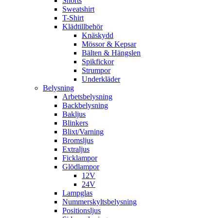
Shorts
Sweatshirt
T-Shirt
Klädtillbehör
Knäskydd
Mössor & Kepsar
Bälten & Hängslen
Spikfickor
Strumpor
Underkläder
Belysning
Arbetsbelysning
Backbelysning
Bakljus
Blinkers
Blixt/Varning
Bromsljus
Extraljus
Ficklampor
Glödlampor
12V
24V
Lampglas
Nummerskyltsbelysning
Positionsljus