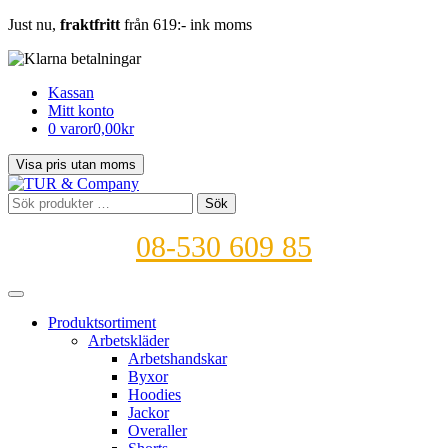
Just nu,
fraktfritt
från 619:- ink moms
Kassan
Mitt konto
0 varor
0,00kr
Sök
Sök
efter:
08-530 609 85
Produktsortiment
Arbetskläder
Arbetshandskar
Byxor
Hoodies
Jackor
Overaller