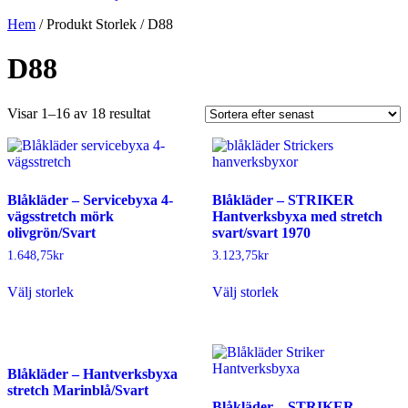
Hem
/ Produkt Storlek / D88
D88
Sortera
Visar 1–16 av 18 resultat
efter
senaste
Blåkläder – Servicebyxa 4-
Blåkläder – STRIKER
vägsstretch mörk
Hantverksbyxa med stretch
olivgrön/Svart
svart/svart 1970
1.648,75
kr
3.123,75
kr
Den
Den
Välj storlek
Välj storlek
här
här
produkten
produkten
har
har
flera
flera
varianter.
varianter.
Blåkläder – Hantverksbyxa
De
De
stretch Marinblå/Svart
olika
olika
Blåkläder – STRIKER
alternativen
alternativen