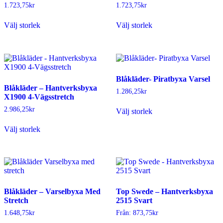
väljas
väljas
1.723,75
kr
1.723,75
kr
på
på
Den
Den
produktsidan
produktsidan
Välj storlek
Välj storlek
här
här
produkten
produkten
har
har
flera
flera
varianter.
varianter.
De
De
Blåkläder- Piratbyxa Varsel
olika
olika
Blåkläder – Hantverksbyxa
alternativen
alternativen
1.286,25
kr
X1900 4-Vägsstretch
kan
kan
Den
väljas
väljas
2.986,25
kr
Välj storlek
här
på
på
Den
produkten
produktsidan
produktsidan
Välj storlek
här
har
produkten
flera
har
varianter.
flera
De
varianter.
olika
De
alternativen
olika
kan
Blåkläder – Varselbyxa Med
Top Swede – Hantverksbyxa
alternativen
väljas
Stretch
2515 Svart
kan
på
väljas
produktsidan
1.648,75
kr
Från:
873,75
kr
på