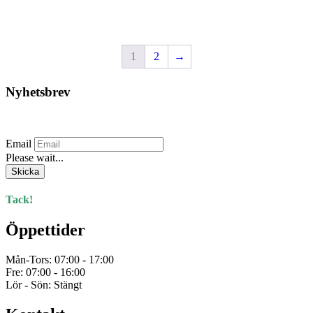
produkten
produkten
har
har
flera
flera
varianter.
varianter.
1
2
→
De
De
olika
olika
alternativen
alternativen
Nyhetsbrev
kan
kan
väljas
väljas
på
på
Prenumerera på vårt nyhetsbrev.
produktsidan
produktsidan
Email
Please wait...
Skicka
Tack!
Öppettider
Mån-Tors: 07:00 - 17:00
Fre: 07:00 - 16:00
Lör - Sön: Stängt