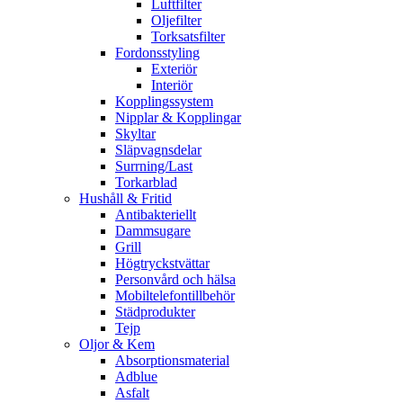
Luftfilter
Oljefilter
Torksatsfilter
Fordonsstyling
Exteriör
Interiör
Kopplingssystem
Nipplar & Kopplingar
Skyltar
Släpvagnsdelar
Surrning/Last
Torkarblad
Hushåll & Fritid
Antibakteriellt​
Dammsugare
Grill
Högtryckstvättar
Personvård och hälsa
Mobiltelefontillbehör
Städprodukter
Tejp
Oljor & Kem
Absorptionsmaterial
Adblue
Asfalt