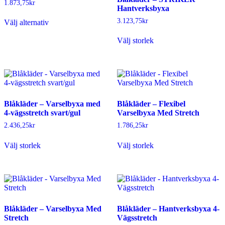
1.873,75
kr
Hantverksbyxa
kan
kan
Den
väljas
väljas
3.123,75
kr
Välj alternativ
här
på
på
produkten
Den
produktsidan
produktsidan
Välj storlek
har
här
flera
produkten
varianter.
har
De
flera
olika
varianter.
alternativen
De
kan
olika
Blåkläder – Varselbyxa med
Blåkläder – Flexibel
väljas
alternativen
4-vägsstretch svart/gul
Varselbyxa Med Stretch
på
kan
produktsidan
väljas
2.436,25
kr
1.786,25
kr
på
Den
Den
produktsidan
Välj storlek
Välj storlek
här
här
produkten
produkten
har
har
flera
flera
varianter.
varianter.
De
De
olika
olika
Blåkläder – Varselbyxa Med
Blåkläder – Hantverksbyxa 4-
alternativen
alternativen
Stretch
Vägsstretch
kan
kan