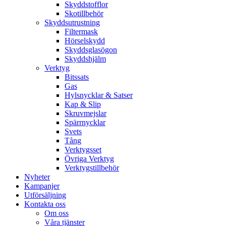
Skyddstofflor
Skotillbehör
Skyddsutrustning
Filtermask
Hörselskydd
Skyddsglasögon
Skyddshjälm
Verktyg
Bitssats
Gas
Hylsnycklar & Satser
Kap & Slip
Skruvmejslar
Spärrnycklar
Svets
Tång
Verktygsset
Övriga Verktyg
Verktygstillbehör
Nyheter
Kampanjer
Utförsäljning
Kontakta oss
Om oss
Våra tjänster