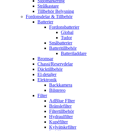
Sidomarkering
Strålkastare
Tillbehör Belysning
Fordonsdelar & Tillbehör
Batterier
Fordonsbatterier
Global
Tudor
Småbatterier
Batteritillbehör
Batteriladdare
Bromsar
Chassi/Reservdelar
Däcktillbehör
El-detaljer
Elektronik
Backkamera
Bilstereo
Filter
AdBlue FIlter
Bränslefilter
Filtertillbehör
Hydraulfilter
Kupéfilter
Kylvätskefilter