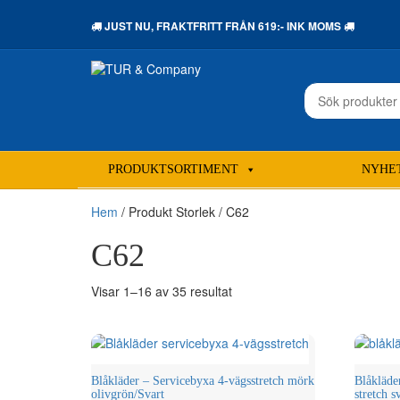
JUST NU,
FRAKTFRITT
FRÅN 619:- INK MOMS
Sök
efter:
PRODUKTSORTIMENT
NYHE
Hem
/ Produkt Storlek / C62
C62
Sortera
Visar 1–16 av 35 resultat
efter
senaste
Blåkläder – Servicebyxa 4-vägsstretch mörk
Blåkläd
olivgrön/Svart
stretch s