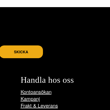
olika
alternativen
kan
väljas
på
produktsidan
SKICKA
Handla hos oss
Kontoansökan
Kampanj
Frakt & Leverans