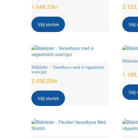
1.648,75
kr
3.123
Den
här
Välj storlek
Välj 
produkten
har
flera
varianter.
De
olika
Blåkläde
alternativen
Blåkläder – Varselbyxa med 4-vägsstretch
kan
svart/gul
1.198
väljas
2.436,25
kr
på
Den
produktsidan
Välj 
här
Välj storlek
produkten
har
flera
varianter.
De
olika