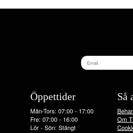
alternativen
kan
väljas
på
produktsidan
Öppettider
Så 
Mån-Tors: 07:00 - 17:00
Behan
Fre: 07:00 - 16:00
Om T
Lör - Sön: Stängt
Cooki