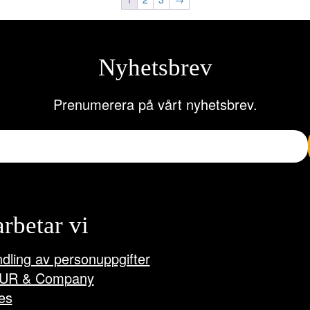
olika
olika
alternativen
alternativen
kan
kan
väljas
väljas
Nyhetsbrev
på
på
produktsidan
produktsidan
Prenumerera på vårt nyhetsbrev.
arbetar vi
dling av personuppgifter
UR & Company
es