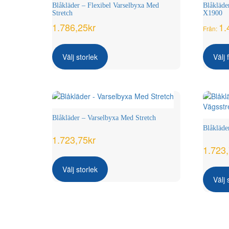
alternativen
Blåkläder – Flexibel Varselbyxa Med
Blåkläde
kan
Stretch
X1900
väljas
1.786,25
kr
1.
Från:
på
Den
produktsidan
här
Välj storlek
Välj 
produkten
har
flera
varianter.
De
olika
Blåkläder – Varselbyxa Med Stretch
alternativen
Blåkläde
kan
1.723,75
kr
väljas
1.723
Den
på
här
produktsidan
Välj storlek
produkten
Välj 
har
flera
varianter.
De
olika