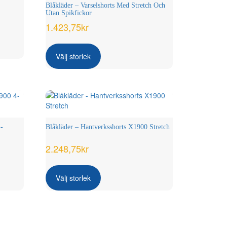
alternativen
Blåkläder – Varselshorts Med Stretch Och
kan
Utan Spikfickor
väljas
1.423,75
kr
på
Den
produktsidan
här
Välj storlek
produkten
har
flera
varianter.
De
olika
alternativen
4-
Blåkläder – Hantverksshorts X1900 Stretch
kan
väljas
2.248,75
kr
på
Den
produktsidan
här
Välj storlek
produkten
har
flera
varianter.
De