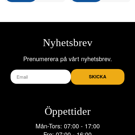
har
har
flera
flera
varianter.
varianter.
De
De
olika
olika
alternativen
alternativen
Nyhetsbrev
kan
kan
väljas
väljas
på
på
Prenumerera på vårt nyhetsbrev.
produktsidan
produktsidan
SKICKA
Öppettider
Mån-Tors: 07:00 - 17:00
Fre: 07:00 - 16:00