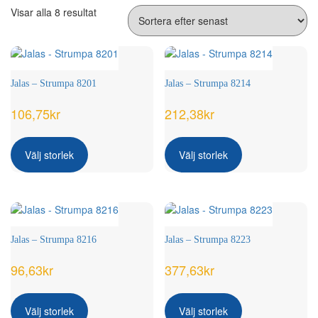
Sortera
Visar alla 8 resultat
efter
senaste
Jalas – Strumpa 8201
Jalas – Strumpa 8214
106,75
kr
212,38
kr
Den
Den
här
här
Välj storlek
Välj storlek
produkten
produkten
har
har
flera
flera
varianter.
varianter.
De
De
olika
olika
Jalas – Strumpa 8216
Jalas – Strumpa 8223
alternativen
alternativen
kan
kan
96,63
kr
377,63
kr
väljas
väljas
Den
Den
på
på
här
här
produktsidan
produktsidan
Välj storlek
Välj storlek