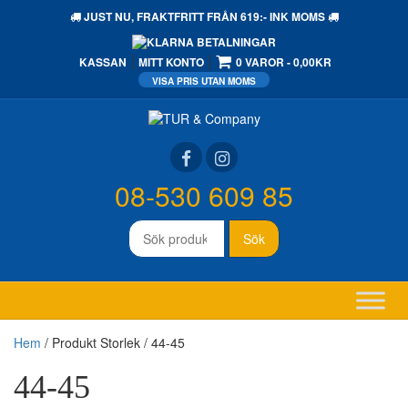
JUST NU,
FRAKTFRITT
FRÅN 619:- INK MOMS
KASSAN
MITT KONTO
0 VAROR
0,00KR
08-530 609 85
Sök
Sök
efter:
Hem
/ Produkt Storlek / 44-45
44-45