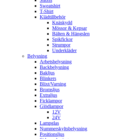
Shorts
Sweatshirt
T-Shirt
Klädtillbehör
Knäskydd
Mössor & Kepsar
Bälten & Hängslen
Spikfickor
Strumpor
Underkläder
Belysning
Arbetsbelysning
Backbelysning
Bakljus
Blinkers
Blixt/Varning
Bromsljus
Extraljus
Ficklampor
Glödlampor
12V
24V
Lampglas
Nummerskyltsbelysning
Positionsljus