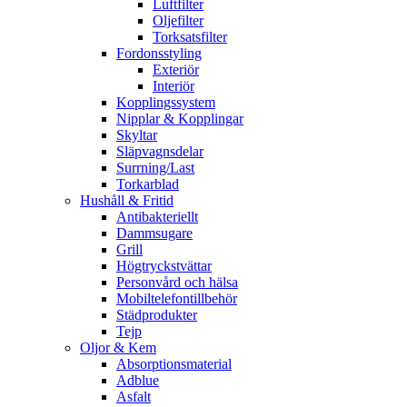
Luftfilter
Oljefilter
Torksatsfilter
Fordonsstyling
Exteriör
Interiör
Kopplingssystem
Nipplar & Kopplingar
Skyltar
Släpvagnsdelar
Surrning/Last
Torkarblad
Hushåll & Fritid
Antibakteriellt​
Dammsugare
Grill
Högtryckstvättar
Personvård och hälsa
Mobiltelefontillbehör
Städprodukter
Tejp
Oljor & Kem
Absorptionsmaterial
Adblue
Asfalt