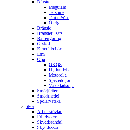
Bilvård
Meguiars
Tershine
Turtle Wax
Övrigt
Bränsle
Bränsletillsats
Båtrengöring
Glykol
Kemtillbehör
Lim
Olja
OKQ8
Hydraulolja
Motorolja
Specialoljor
Växellådsolja
Smörjfetter
Smörjmedel
Spolarvätska
Skor
Arbetsstövlar
Fritidsskor
Skyddssandal
Skyddsskor