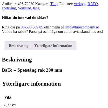
rak
Artikelnr:
406-72230
Kategori:
Tång
Etiketter:
verktyg
,
BATO
,
200
spetstång
,
Verkstad
,
tång
mm
mängd
Hittar du inte vad du söker?
Ring oss på
08-530 609 85
eller mejla på
info@turocompany.se
Vill du ha rabatt? Passa på och fråga om att bli avtalskund hos oss!
Beskrivning
Ytterligare information
Beskrivning
BaTo – Spetstång rak 200 mm
Ytterligare information
Vikt
0,17 kg