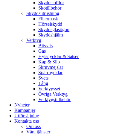
Skyddstofflor
Skotillbehör
Skyddsutrustning
Filtermask
Hörselskydd
Skyddsglasögon
Skyddshjälm
Verktyg
Bitssats
Gas
Hylsnycklar & Satser
Kap & Slip
Skruvmejslar
Spärrnycklar
Svets
Tång
Verktygsset
Övriga Verktyg
Verktygstillbehör
Nyheter
Kampanjer
Utförsäljning
Kontakta oss
Om oss
Våra tjänster