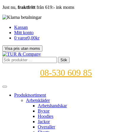
Just nu,
fraktfritt
från 619:- ink moms
Kassan
Mitt konto
0 varor
0,00kr
Sök
Sök
efter:
08-530 609 85
Produktsortiment
Arbetskläder
Arbetshandskar
Byxor
Hoodies
Jackor
Overaller