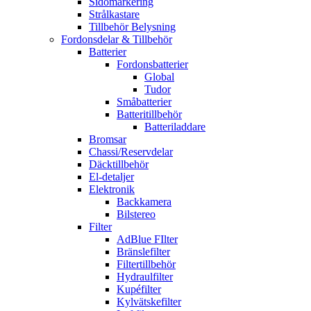
Sidomarkering
Strålkastare
Tillbehör Belysning
Fordonsdelar & Tillbehör
Batterier
Fordonsbatterier
Global
Tudor
Småbatterier
Batteritillbehör
Batteriladdare
Bromsar
Chassi/Reservdelar
Däcktillbehör
El-detaljer
Elektronik
Backkamera
Bilstereo
Filter
AdBlue FIlter
Bränslefilter
Filtertillbehör
Hydraulfilter
Kupéfilter
Kylvätskefilter