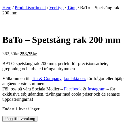
Hem
/
Produktsortiment
/
Verktyg
/
Tång
/ BaTo – Spetstång rak
200 mm
BaTo – Spetstång rak 200 mm
Det
Det
362,50
kr
253,75
kr
ursprungliga
nuvarande
BATO spetstång rak 200 mm, perfekt för precisionsarbete,
priset
priset
greppning och arbete i trånga utrymmen.
var:
är:
362,50kr.
253,75kr.
Välkommen till
Tur & Company
,
kontakta oss
för frågor eller hjälp
angående vårt sortiment.
Följ oss på våra Sociala Medier –
Facebook
&
Instagram
– för
exklusiva erbjudanden, tävlingar med coola priser och de senaste
uppdateringarna!
Endast 1 kvar i lager
BaTo
Lägg till i varukorg
-
Spetstång