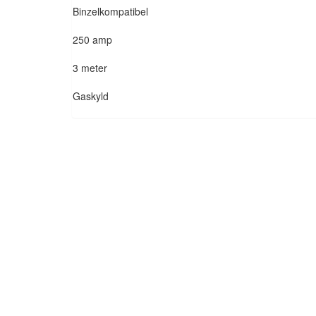
Binzelkompatibel
250 amp
3 meter
Gaskyld
Kontaktrör M8x30 1,2mm ECU 5-Pack
SWP GOL
120,00
kr
266,2
Lägg till i varukorg
Lägg 