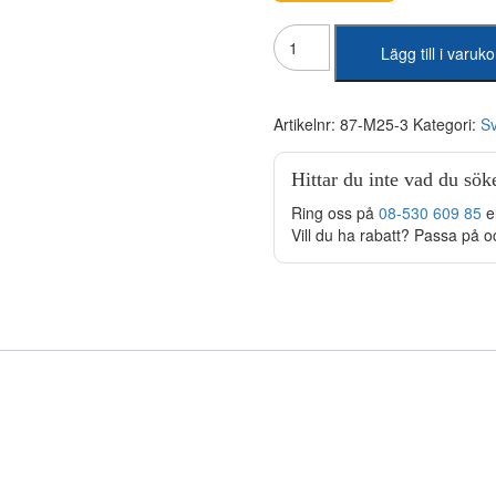
Svetsslangspaket
Lägg till i varuk
M25
250amp
3m
mängd
Artikelnr:
87-M25-3
Kategori:
Sv
Hittar du inte vad du sök
Ring oss på
08-530 609 85
e
Vill du ha rabatt? Passa på o