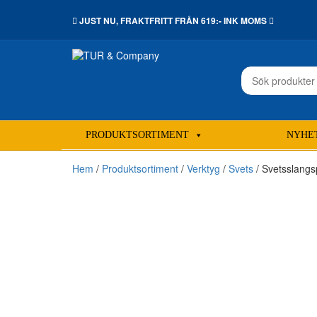
JUST NU,
FRAKTFRITT
FRÅN 619:- INK MOMS
Sök
efter:
PRODUKTSORTIMENT
NYHE
Hem
/
Produktsortiment
/
Verktyg
/
Svets
/ Svetsslang