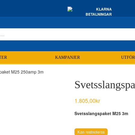
TER
KAMPANJER
UTFÖR
spaket M25 250amp 3m
Svetsslangs
1.805,00
kr
Svetsslangspaket M25 3m
Kan restnoteras