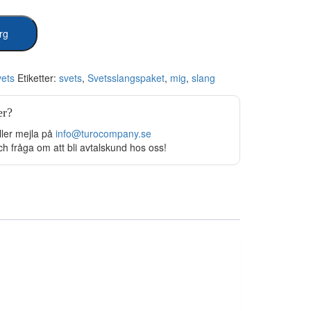
org
ets
Etiketter:
svets
,
Svetsslangspaket
,
mig
,
slang
er?
ller mejla på
info@turocompany.se
ch fråga om att bli avtalskund hos oss!