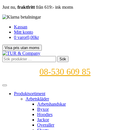
Just nu,
fraktfritt
från 619:- ink moms
Kassan
Mitt konto
0 varor
0,00kr
Sök
Sök
efter:
08-530 609 85
Produktsortiment
Arbetskläder
Arbetshandskar
Byxor
Hoodies
Jackor
Overaller