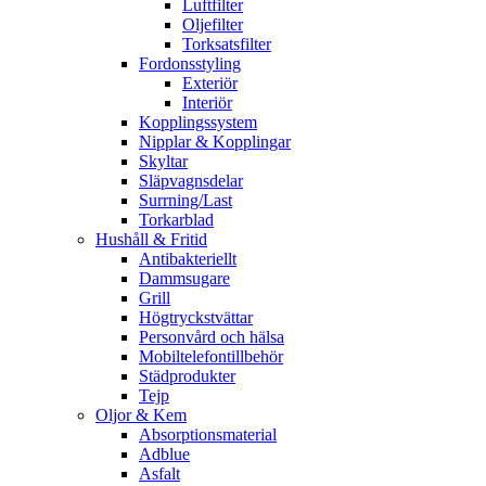
Luftfilter
Oljefilter
Torksatsfilter
Fordonsstyling
Exteriör
Interiör
Kopplingssystem
Nipplar & Kopplingar
Skyltar
Släpvagnsdelar
Surrning/Last
Torkarblad
Hushåll & Fritid
Antibakteriellt​
Dammsugare
Grill
Högtryckstvättar
Personvård och hälsa
Mobiltelefontillbehör
Städprodukter
Tejp
Oljor & Kem
Absorptionsmaterial
Adblue
Asfalt