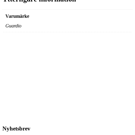
Varumärke
Guardio
Guardio – Reservdelar
Rattjustering
218,75
kr
Lägg till i varukorg
Nyhetsbrev