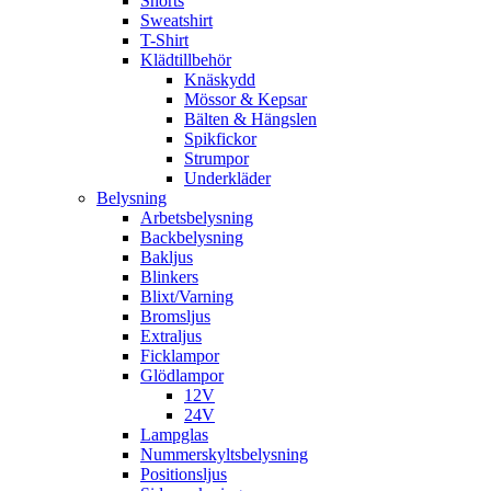
Shorts
Sweatshirt
T-Shirt
Klädtillbehör
Knäskydd
Mössor & Kepsar
Bälten & Hängslen
Spikfickor
Strumpor
Underkläder
Belysning
Arbetsbelysning
Backbelysning
Bakljus
Blinkers
Blixt/Varning
Bromsljus
Extraljus
Ficklampor
Glödlampor
12V
24V
Lampglas
Nummerskyltsbelysning
Positionsljus