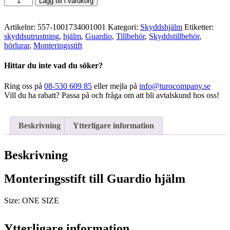
Lägg till i varukorg
-
Monteringsstift
Till
Artikelnr:
557-1001734001001
Kategori:
Skyddshjälm
Etiketter:
Hjälm
skyddsutrustning
,
hjälm
,
Guardio
,
Tillbehör
,
Skyddstillbehör
,
mängd
hörlurar
,
Monteringsstift
Hittar du inte vad du söker?
Ring oss på
08-530 609 85
eller mejla på
info@turocompany.se
Vill du ha rabatt? Passa på och fråga om att bli avtalskund hos oss!
Beskrivning
Ytterligare information
Beskrivning
Monteringsstift till Guardio hjälm
Size: ONE SIZE
Ytterligare information