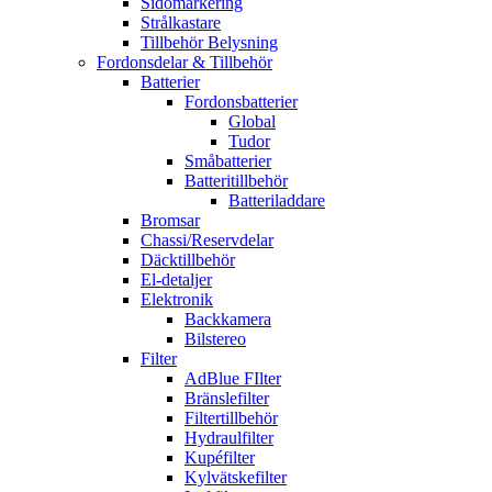
Sidomarkering
Strålkastare
Tillbehör Belysning
Fordonsdelar & Tillbehör
Batterier
Fordonsbatterier
Global
Tudor
Småbatterier
Batteritillbehör
Batteriladdare
Bromsar
Chassi/Reservdelar
Däcktillbehör
El-detaljer
Elektronik
Backkamera
Bilstereo
Filter
AdBlue FIlter
Bränslefilter
Filtertillbehör
Hydraulfilter
Kupéfilter
Kylvätskefilter