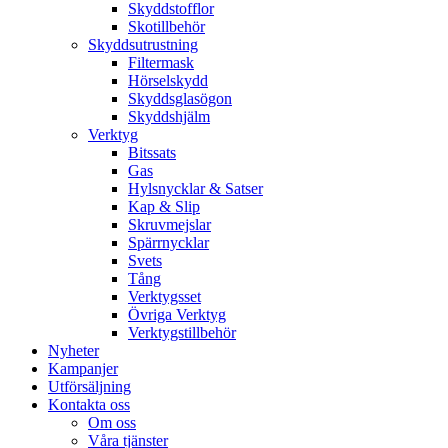
Skyddstofflor
Skotillbehör
Skyddsutrustning
Filtermask
Hörselskydd
Skyddsglasögon
Skyddshjälm
Verktyg
Bitssats
Gas
Hylsnycklar & Satser
Kap & Slip
Skruvmejslar
Spärrnycklar
Svets
Tång
Verktygsset
Övriga Verktyg
Verktygstillbehör
Nyheter
Kampanjer
Utförsäljning
Kontakta oss
Om oss
Våra tjänster