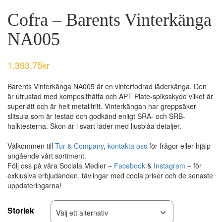
Cofra – Barents Vinterkänga
NA005
1.393,75
kr
Barents Vinterkänga NA005 är en vinterfodrad läderkänga. Den
är utrustad med komposithätta och APT Plate-spiksskydd vilket är
superlätt och är helt metallfritt. Vinterkängan har greppsäker
slitsula som är testad och godkänd enligt SRA- och SRB-
halktesterna. Skon är i svart läder med ljusblåa detaljer.
Välkommen till
Tur & Company
,
kontakta oss
för frågor eller hjälp
angående vårt sortiment.
Följ oss på våra Sociala Medier –
Facebook
&
Instagram
– för
exklusiva erbjudanden, tävlingar med coola priser och de senaste
uppdateringarna!
Storlek