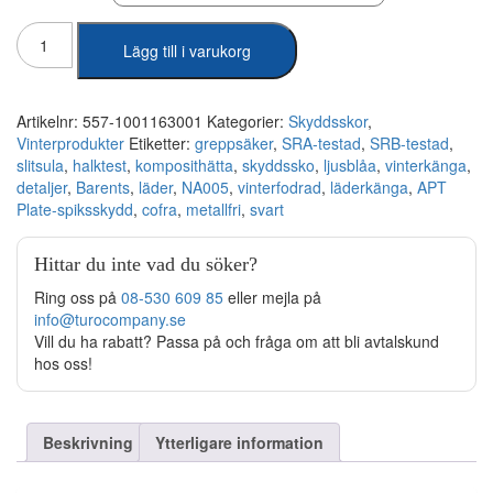
Cofra
Lägg till i varukorg
-
Barents
Vinterkänga
NA005
Artikelnr:
557-1001163001
Kategorier:
Skyddsskor
,
mängd
Vinterprodukter
Etiketter:
greppsäker
,
SRA-testad
,
SRB-testad
,
slitsula
,
halktest
,
komposithätta
,
skyddssko
,
ljusblåa
,
vinterkänga
,
detaljer
,
Barents
,
läder
,
NA005
,
vinterfodrad
,
läderkänga
,
APT
Plate-spiksskydd
,
cofra
,
metallfri
,
svart
Hittar du inte vad du söker?
Ring oss på
08-530 609 85
eller mejla på
info@turocompany.se
Vill du ha rabatt? Passa på och fråga om att bli avtalskund
hos oss!
Beskrivning
Ytterligare information