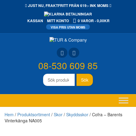
JUST NU,
FRAKTFRITT
FRÅN 619:- INK MOMS
KASSAN
MITT KONTO
0 VAROR
0,00KR
08-530 609 85
Sök
Sök
efter:
Hem
/
Produktsortiment
/
Skor
/
Skyddsskor
/ Cofra – Barents
Vinterkänga NA005