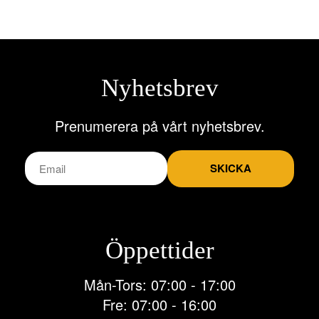
har
flera
varianter.
De
olika
alternativen
Nyhetsbrev
kan
väljas
på
Prenumerera på vårt nyhetsbrev.
produktsidan
SKICKA
Öppettider
Mån-Tors: 07:00 - 17:00
Fre: 07:00 - 16:00