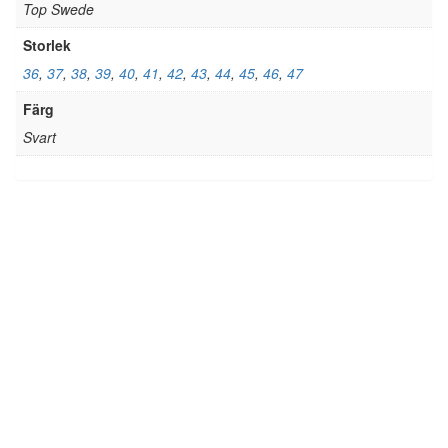
Top Swede
Storlek
36
,
37
,
38
,
39
,
40
,
41
,
42
,
43
,
44
,
45
,
46
,
47
Färg
Svart
Monitor – Paradox MI4 Work
Boot, Black
2.743,75
kr
Den
här
Välj storlek
produkten