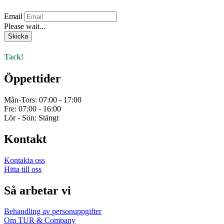
kan
Email
väljas
Please wait...
på
produktsidan
Skicka
Tack!
Öppettider
Mån-Tors: 07:00 - 17:00
Fre: 07:00 - 16:00
Lör - Sön: Stängt
Kontakt
Kontakta oss
Hitta till oss
Så arbetar vi
Behandling av personuppgifter
Om TUR & Company