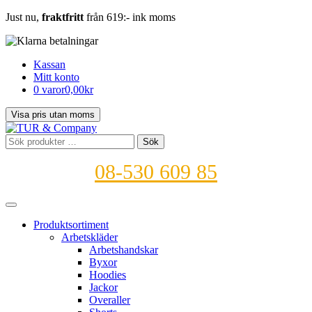
Just nu,
fraktfritt
från 619:- ink moms
Kassan
Mitt konto
0 varor
0,00kr
Sök
Sök
efter:
08-530 609 85
Produktsortiment
Arbetskläder
Arbetshandskar
Byxor
Hoodies
Jackor
Overaller