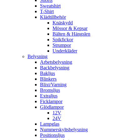
Shorts
Sweatshirt
T-Shirt
Klädtillbehör
Knäskydd
Mössor & Kepsar
Bälten & Hängslen
Spikfickor
Strumpor
Underkläder
Belysning
Arbetsbelysning
Backbelysning
Bakljus
Blinkers
Blixt/Varning
Bromsljus
Extraljus
Ficklampor
Glödlampor
12V
24V
Lampglas
Nummerskyltsbelysning
Positionsljus