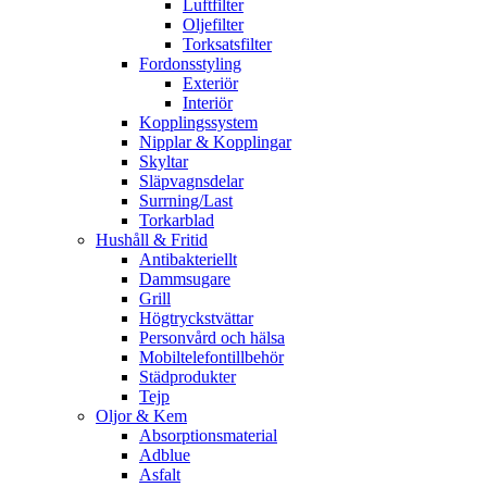
Luftfilter
Oljefilter
Torksatsfilter
Fordonsstyling
Exteriör
Interiör
Kopplingssystem
Nipplar & Kopplingar
Skyltar
Släpvagnsdelar
Surrning/Last
Torkarblad
Hushåll & Fritid
Antibakteriellt​
Dammsugare
Grill
Högtryckstvättar
Personvård och hälsa
Mobiltelefontillbehör
Städprodukter
Tejp
Oljor & Kem
Absorptionsmaterial
Adblue
Asfalt