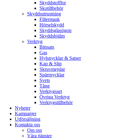
Skyddstofflor
Skotillbehör
Skyddsutrustning
Filtermask
Hörselskydd
Skyddsglasögon
Skyddshjälm
Verktyg
Bitssats
Gas
Hylsnycklar & Satser
Kap & Slip
Skruvmejslar
Spärrnycklar
Svets
Tång
Verktygsset
Övriga Verktyg
Verktygstillbehör
Nyheter
Kampanjer
Utförsäljning
Kontakta oss
Om oss
Våra tjänster