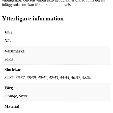
vardagsskor. Oavsett vilken aktivitet du ägnar dig åt, finns det en
inläggssula som kan förbättra din upplevelse.
Ytterligare information
Vikt
N/A
Varumärke
Jalas
Storlekar
34/35, 36/37, 38/39, 40/41, 42/43, 44/45, 46/47, 48/50
Färg
Orange, Svart
Material