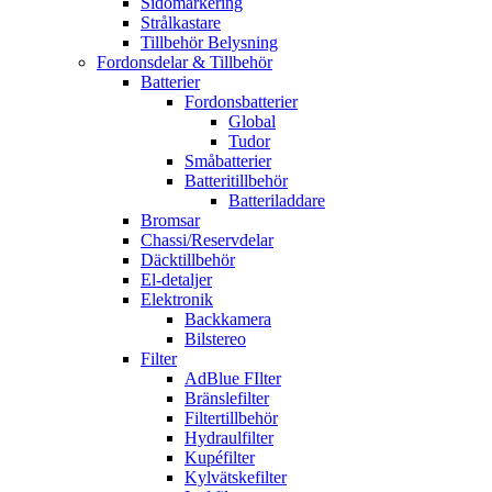
Sidomarkering
Strålkastare
Tillbehör Belysning
Fordonsdelar & Tillbehör
Batterier
Fordonsbatterier
Global
Tudor
Småbatterier
Batteritillbehör
Batteriladdare
Bromsar
Chassi/Reservdelar
Däcktillbehör
El-detaljer
Elektronik
Backkamera
Bilstereo
Filter
AdBlue FIlter
Bränslefilter
Filtertillbehör
Hydraulfilter
Kupéfilter
Kylvätskefilter