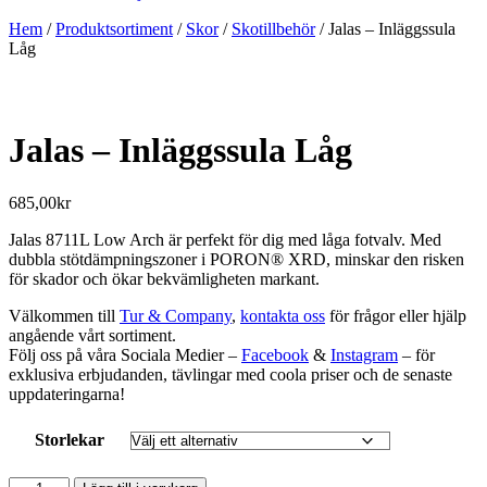
Hem
/
Produktsortiment
/
Skor
/
Skotillbehör
/ Jalas – Inläggssula
Låg
Jalas – Inläggssula Låg
685,00
kr
Jalas 8711L Low Arch är perfekt för dig med låga fotvalv. Med
dubbla stötdämpningszoner i PORON® XRD, minskar den risken
för skador och ökar bekvämligheten markant.
Välkommen till
Tur & Company
,
kontakta oss
för frågor eller hjälp
angående vårt sortiment.
Följ oss på våra Sociala Medier –
Facebook
&
Instagram
– för
exklusiva erbjudanden, tävlingar med coola priser och de senaste
uppdateringarna!
Storlekar
Jalas