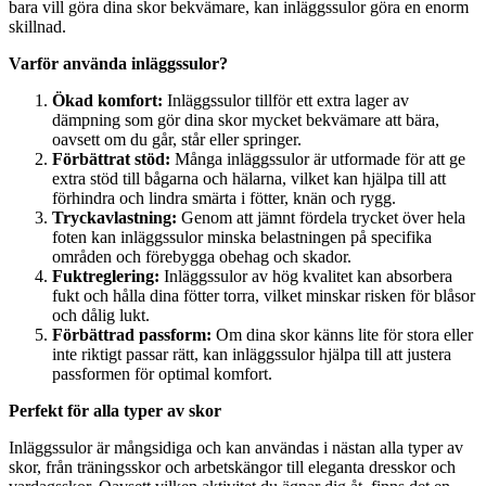
bara vill göra dina skor bekvämare, kan inläggssulor göra en enorm
skillnad.
Varför använda inläggssulor?
Ökad komfort:
Inläggssulor tillför ett extra lager av
dämpning som gör dina skor mycket bekvämare att bära,
oavsett om du går, står eller springer.
Förbättrat stöd:
Många inläggssulor är utformade för att ge
extra stöd till bågarna och hälarna, vilket kan hjälpa till att
förhindra och lindra smärta i fötter, knän och rygg.
Tryckavlastning:
Genom att jämnt fördela trycket över hela
foten kan inläggssulor minska belastningen på specifika
områden och förebygga obehag och skador.
Fuktreglering:
Inläggssulor av hög kvalitet kan absorbera
fukt och hålla dina fötter torra, vilket minskar risken för blåsor
och dålig lukt.
Förbättrad passform:
Om dina skor känns lite för stora eller
inte riktigt passar rätt, kan inläggssulor hjälpa till att justera
passformen för optimal komfort.
Perfekt för alla typer av skor
Inläggssulor är mångsidiga och kan användas i nästan alla typer av
skor, från träningsskor och arbetskängor till eleganta dresskor och