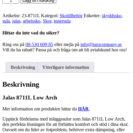
Lägg till i varukorg
-
Inläggssula
Låg
Artikelnr:
23-8711L
Kategori:
Skotillbehör
Etiketter:
skyddssko
,
mängd
sula
,
jalas
,
arbetssko
,
Skor
,
innersula
Hittar du inte vad du söker?
Ring oss på
08-530 609 85
eller mejla på
info@turocompany.se
Vill du ha rabatt? Passa på och fråga om att bli avtalskund hos oss!
Beskrivning
Ytterligare information
Beskrivning
Jalas 8711L Low Arch
Mer information om produkten hittar du
HÄR
.
Upptäck fördelarna med inläggssulor som Jalas 8711L Low Arch,
den perfekta lösningen för att förbättra komfort och stöd i dina skor.
Oavsett om du lider av fotproblem, behöver extra dämpning, eller