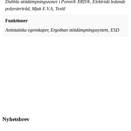
Dubbla stötdämpningszoner i Poron® XRD®, Elektriskt ledande
polyestertråd, Mjuk E.V.A, Textil
Funktioner
Antistatiska egenskaper, Ergothan stötdämpningssystem, ESD
Monitor – Arch Support Low
248,75
kr
Den
Välj storlek
här
produkten
har
flera
varianter.
Nyhetsbrev
De
olika
Prenumerera på vårt nyhetsbrev.
alternativen