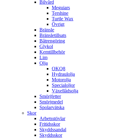
Bilvård
Meguiars
Tershine
Turtle Wax
Övrigt
Bränsle
Bränsletillsats
Båtrengöring
Glykol
Kemtillbehör
Lim
Olja
OKQ8
Hydraulolja
Motorolja
Specialoljor
Växellådsolja
Smörjfetter
Smörjmedel
Spolarvätska
Skor
Arbetsstövlar
Fritidsskor
Skyddssandal
Skyddsskor