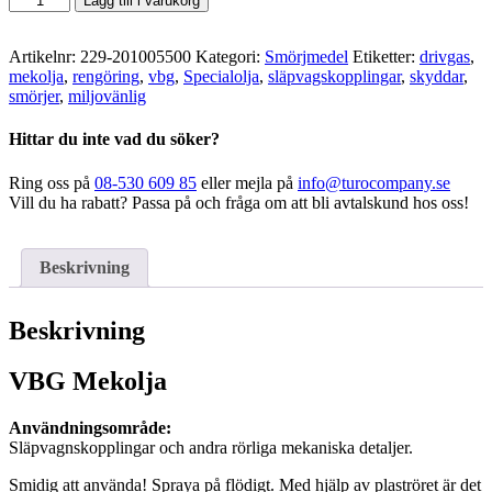
Lägg till i varukorg
Mekolja
400ml
mängd
Artikelnr:
229-201005500
Kategori:
Smörjmedel
Etiketter:
drivgas
,
mekolja
,
rengöring
,
vbg
,
Specialolja
,
släpvagskopplingar
,
skyddar
,
smörjer
,
miljovänlig
Hittar du inte vad du söker?
Ring oss på
08-530 609 85
eller mejla på
info@turocompany.se
Vill du ha rabatt? Passa på och fråga om att bli avtalskund hos oss!
Beskrivning
Beskrivning
VBG Mekolja
Användningsområde:
Släpvagnskopplingar och andra rörliga mekaniska detaljer.
Smidig att använda! Spraya på flödigt. Med hjälp av plaströret är det