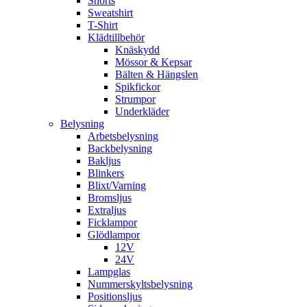
Shorts
Sweatshirt
T-Shirt
Klädtillbehör
Knäskydd
Mössor & Kepsar
Bälten & Hängslen
Spikfickor
Strumpor
Underkläder
Belysning
Arbetsbelysning
Backbelysning
Bakljus
Blinkers
Blixt/Varning
Bromsljus
Extraljus
Ficklampor
Glödlampor
12V
24V
Lampglas
Nummerskyltsbelysning
Positionsljus