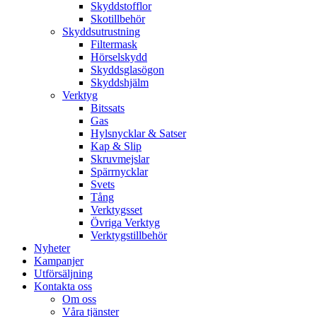
Skyddstofflor
Skotillbehör
Skyddsutrustning
Filtermask
Hörselskydd
Skyddsglasögon
Skyddshjälm
Verktyg
Bitssats
Gas
Hylsnycklar & Satser
Kap & Slip
Skruvmejslar
Spärrnycklar
Svets
Tång
Verktygsset
Övriga Verktyg
Verktygstillbehör
Nyheter
Kampanjer
Utförsäljning
Kontakta oss
Om oss
Våra tjänster