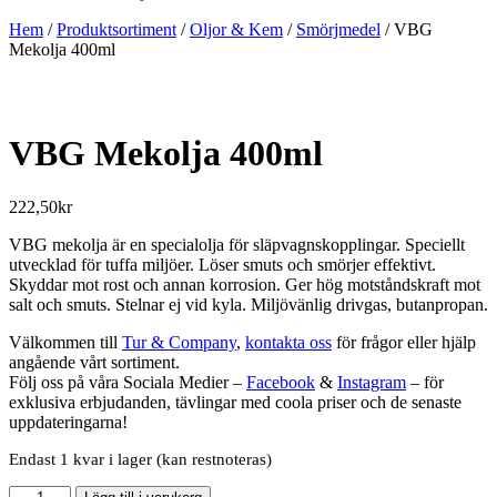
Hem
/
Produktsortiment
/
Oljor & Kem
/
Smörjmedel
/ VBG
Mekolja 400ml
VBG Mekolja 400ml
222,50
kr
VBG mekolja är en specialolja för släpvagnskopplingar. Speciellt
utvecklad för tuffa miljöer. Löser smuts och smörjer effektivt.
Skyddar mot rost och annan korrosion. Ger hög motståndskraft mot
salt och smuts. Stelnar ej vid kyla. Miljövänlig drivgas, butanpropan.
Välkommen till
Tur & Company
,
kontakta oss
för frågor eller hjälp
angående vårt sortiment.
Följ oss på våra Sociala Medier –
Facebook
&
Instagram
– för
exklusiva erbjudanden, tävlingar med coola priser och de senaste
uppdateringarna!
Endast 1 kvar i lager (kan restnoteras)
VBG