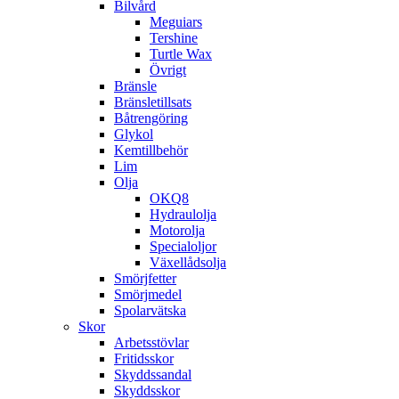
Bilvård
Meguiars
Tershine
Turtle Wax
Övrigt
Bränsle
Bränsletillsats
Båtrengöring
Glykol
Kemtillbehör
Lim
Olja
OKQ8
Hydraulolja
Motorolja
Specialoljor
Växellådsolja
Smörjfetter
Smörjmedel
Spolarvätska
Skor
Arbetsstövlar
Fritidsskor
Skyddssandal
Skyddsskor