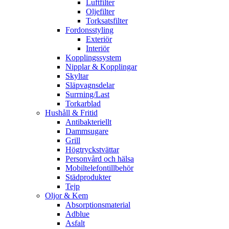
Luftfilter
Oljefilter
Torksatsfilter
Fordonsstyling
Exteriör
Interiör
Kopplingssystem
Nipplar & Kopplingar
Skyltar
Släpvagnsdelar
Surrning/Last
Torkarblad
Hushåll & Fritid
Antibakteriellt​
Dammsugare
Grill
Högtryckstvättar
Personvård och hälsa
Mobiltelefontillbehör
Städprodukter
Tejp
Oljor & Kem
Absorptionsmaterial
Adblue
Asfalt