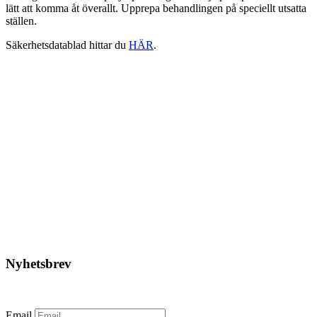
lätt att komma åt överallt. Upprepa behandlingen på speciellt utsatta
ställen.
Säkerhetsdatablad hittar du
HÄR
.
CRC Ceramic Paste Plus med
borste
Det
Det
361,25
kr
336,00
kr
ursprungliga
nuvarande
priset
priset
Lägg till i varukorg
var:
är:
361,25kr.
336,00kr.
Nyhetsbrev
Prenumerera på vårt nyhetsbrev.
Email