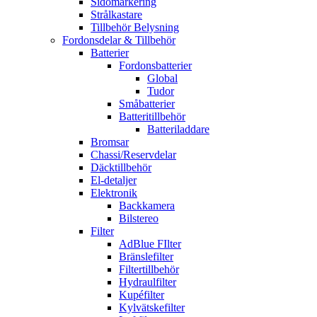
Sidomarkering
Strålkastare
Tillbehör Belysning
Fordonsdelar & Tillbehör
Batterier
Fordonsbatterier
Global
Tudor
Småbatterier
Batteritillbehör
Batteriladdare
Bromsar
Chassi/Reservdelar
Däcktillbehör
El-detaljer
Elektronik
Backkamera
Bilstereo
Filter
AdBlue FIlter
Bränslefilter
Filtertillbehör
Hydraulfilter
Kupéfilter
Kylvätskefilter