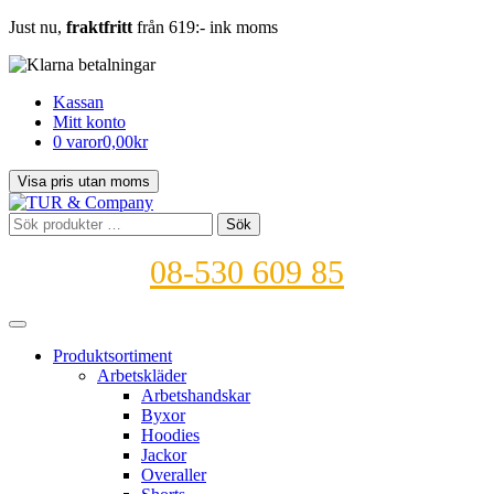
Just nu,
fraktfritt
från 619:- ink moms
Kassan
Mitt konto
0 varor
0,00kr
Sök
Sök
efter:
08-530 609 85
Produktsortiment
Arbetskläder
Arbetshandskar
Byxor
Hoodies
Jackor
Overaller