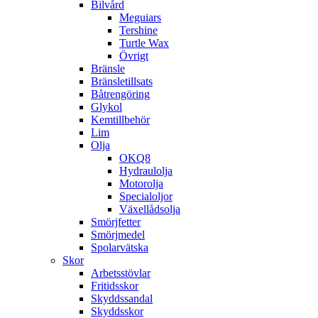
Bilvård
Meguiars
Tershine
Turtle Wax
Övrigt
Bränsle
Bränsletillsats
Båtrengöring
Glykol
Kemtillbehör
Lim
Olja
OKQ8
Hydraulolja
Motorolja
Specialoljor
Växellådsolja
Smörjfetter
Smörjmedel
Spolarvätska
Skor
Arbetsstövlar
Fritidsskor
Skyddssandal
Skyddsskor