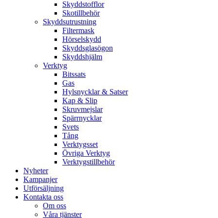
Skyddstofflor
Skotillbehör
Skyddsutrustning
Filtermask
Hörselskydd
Skyddsglasögon
Skyddshjälm
Verktyg
Bitssats
Gas
Hylsnycklar & Satser
Kap & Slip
Skruvmejslar
Spärrnycklar
Svets
Tång
Verktygsset
Övriga Verktyg
Verktygstillbehör
Nyheter
Kampanjer
Utförsäljning
Kontakta oss
Om oss
Våra tjänster