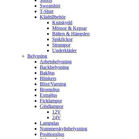
Shorts
Sweatshirt
T-Shirt
Klädtillbehör
Knäskydd
Mössor & Kepsar
Bälten & Hängslen
Spikfickor
Strumpor
Underkläder
Belysning
Arbetsbelysning
Backbelysning
Bakljus
Blinkers
Blixt/Varning
Bromsljus
Extraljus
Ficklampor
Glödlampor
12V
24V
Lampglas
Nummerskyltsbelysning
Positionsljus