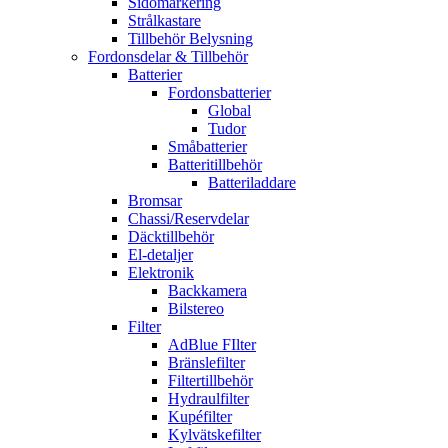
Sidomarkering
Strålkastare
Tillbehör Belysning
Fordonsdelar & Tillbehör
Batterier
Fordonsbatterier
Global
Tudor
Småbatterier
Batteritillbehör
Batteriladdare
Bromsar
Chassi/Reservdelar
Däcktillbehör
El-detaljer
Elektronik
Backkamera
Bilstereo
Filter
AdBlue FIlter
Bränslefilter
Filtertillbehör
Hydraulfilter
Kupéfilter
Kylvätskefilter