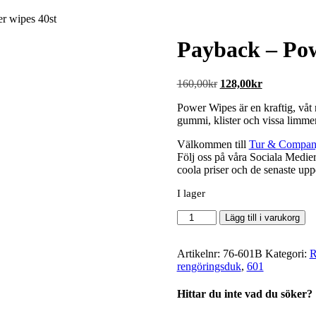
r wipes 40st
Payback – Pow
Det
Det
160,00
kr
128,00
kr
ursprungliga
nuvarande
Power Wipes är en kraftig, våt
priset
priset
gummi, klister och vissa limmer,
var:
är:
160,00kr.
128,00kr.
Välkommen till
Tur & Compan
Följ oss på våra Sociala Medie
coola priser och de senaste upp
I lager
Payback
Lägg till i varukorg
-
Power
wipes
Artikelnr:
76-601B
Kategori:
R
40st
rengöringsduk
,
601
mängd
Hittar du inte vad du söker?