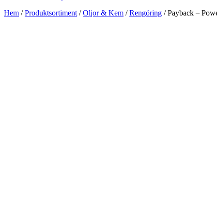
Hem
/
Produktsortiment
/
Oljor & Kem
/
Rengöring
/ Payback – Powe