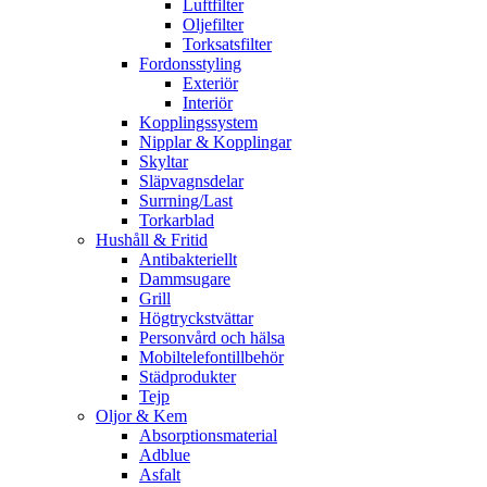
Luftfilter
Oljefilter
Torksatsfilter
Fordonsstyling
Exteriör
Interiör
Kopplingssystem
Nipplar & Kopplingar
Skyltar
Släpvagnsdelar
Surrning/Last
Torkarblad
Hushåll & Fritid
Antibakteriellt​
Dammsugare
Grill
Högtryckstvättar
Personvård och hälsa
Mobiltelefontillbehör
Städprodukter
Tejp
Oljor & Kem
Absorptionsmaterial
Adblue
Asfalt