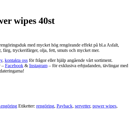
er wipes 40st
 rengöringsduk med mycket hög rengörande effekt på bl.a Asfalt,
 färg, tryckerifärger, olja, fett, smuts och mycket mer.
y
,
kontakta oss
för frågor eller hjälp angående vårt sortiment.
r –
Facebook
&
Instagram
– för exklusiva erbjudanden, tävlingar med
dateringarna!
engöring
Etiketter:
rengöring
,
Payback
,
servetter
,
power wipes
,