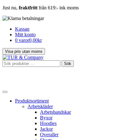
Just nu,
fraktfritt
från 619:- ink moms
Kassan
Mitt konto
0 varor
0,00kr
Sök
Sök
efter:
Produktsortiment
Arbetskläder
Arbetshandskar
Byxor
Hoodies
Jackor
Overaller