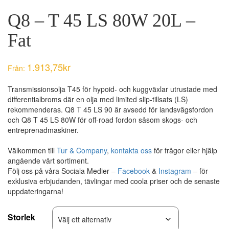
Q8 – T 45 LS 80W 20L –
Fat
1.913,75
kr
Från:
Transmissionsolja T45 för hypoid- och kuggväxlar utrustade med
differentialbroms där en olja med limited slip-tillsats (LS)
rekommenderas. Q8 T 45 LS 90 är avsedd för landsvägsfordon
och Q8 T 45 LS 80W för off-road fordon såsom skogs- och
entreprenadmaskiner.
Välkommen till
Tur & Company
,
kontakta oss
för frågor eller hjälp
angående vårt sortiment.
Följ oss på våra Sociala Medier –
Facebook
&
Instagram
– för
exklusiva erbjudanden, tävlingar med coola priser och de senaste
uppdateringarna!
Storlek