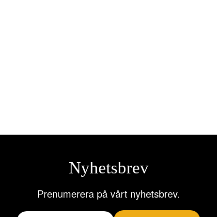
Liqui Moly – Hypoidolja 80w90
GL5 1L
243,00
kr
Lägg till i varukorg
Nyhetsbrev
Prenumerera på vårt nyhetsbrev.