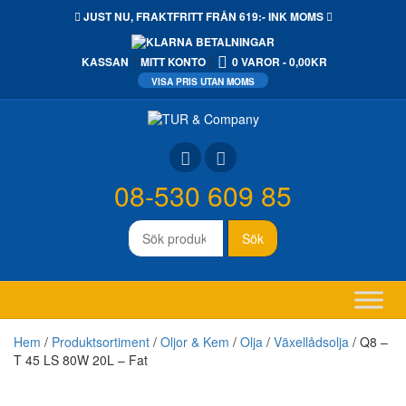
JUST NU,
FRAKTFRITT
FRÅN 619:- INK MOMS
KASSAN
MITT KONTO
0 VAROR
0,00KR
08-530 609 85
Sök
Sök
efter:
Hem
/
Produktsortiment
/
Oljor & Kem
/
Olja
/
Växellådsolja
/ Q8 –
T 45 LS 80W 20L – Fat