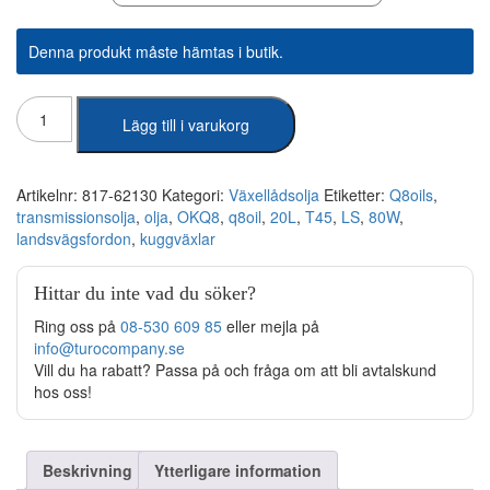
Denna produkt måste hämtas i butik.
Q8
Lägg till i varukorg
-
T
45
LS
Artikelnr:
817-62130
Kategori:
Växellådsolja
Etiketter:
Q8oils
,
80W
transmissionsolja
,
olja
,
OKQ8
,
q8oil
,
20L
,
T45
,
LS
,
80W
,
20L
landsvägsfordon
,
kuggväxlar
-
Fat
Hittar du inte vad du söker?
mängd
Ring oss på
08-530 609 85
eller mejla på
info@turocompany.se
Vill du ha rabatt? Passa på och fråga om att bli avtalskund
hos oss!
Beskrivning
Ytterligare information