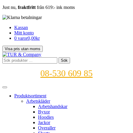
Just nu,
fraktfritt
från 619:- ink moms
Kassan
Mitt konto
0 varor
0,00kr
Sök
Sök
efter:
08-530 609 85
Produktsortiment
Arbetskläder
Arbetshandskar
Byxor
Hoodies
Jackor
Overaller