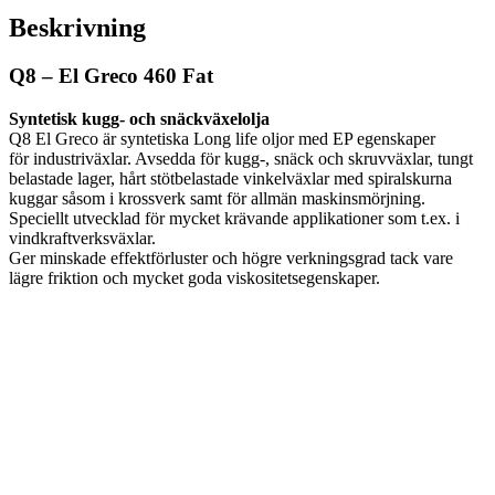
Beskrivning
Q8 – El Greco 460 Fat
Syntetisk kugg- och snäckväxelolja
Q8 El Greco är syntetiska Long life oljor med EP egenskaper
för industriväxlar. Avsedda för kugg-, snäck och skruvväxlar, tungt
belastade lager, hårt stötbelastade vinkelväxlar med spiralskurna
kuggar såsom i krossverk samt för allmän maskinsmörjning.
Speciellt utvecklad för mycket krävande applikationer som t.ex. i
vindkraftverksväxlar.
Ger minskade effektförluster och högre verkningsgrad tack vare
lägre friktion och mycket goda viskositetsegenskaper.
Liqui Moly – Hypoidolja
80w90 GL5 1L