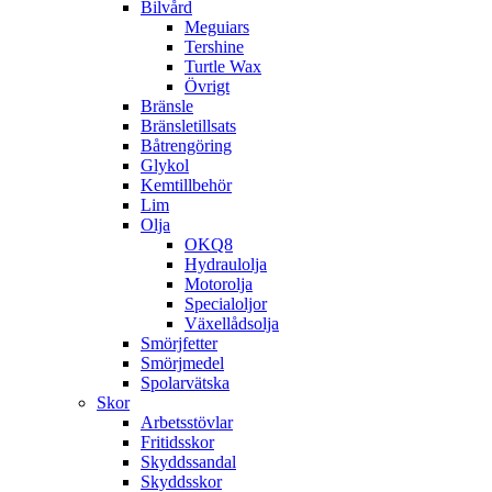
Bilvård
Meguiars
Tershine
Turtle Wax
Övrigt
Bränsle
Bränsletillsats
Båtrengöring
Glykol
Kemtillbehör
Lim
Olja
OKQ8
Hydraulolja
Motorolja
Specialoljor
Växellådsolja
Smörjfetter
Smörjmedel
Spolarvätska
Skor
Arbetsstövlar
Fritidsskor
Skyddssandal
Skyddsskor