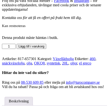
Följ oss på våra Sociala Medier –
Facebook
&
Instagram
– för
exklusiva erbjudanden, tävlingar med coola priser och de senaste
uppdateringarna!
Kontakta oss för att få en offert på frakt hem till dig.
Kan restnoteras
Denna produkt måste hämtas i butik.
Q8
Lägg till i varukorg
-
El
Greco
Artikelnr:
817-657301
Kategori:
Växellådsolja
Etiketter:
460
,
460
snäckväxelolja
,
olja
,
OKQ8
,
syntetisk
,
20L
,
oljor
,
el greco
Fat
mängd
Hittar du inte vad du söker?
Ring oss på
08-530 609 85
eller mejla på
info@turocompany.se
Vill du ha rabatt? Passa på och fråga om att bli avtalskund hos oss!
Beskrivning