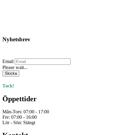
243,00
kr
Lägg till i varukorg
Nyhetsbrev
Prenumerera på vårt nyhetsbrev.
Email
Please wait...
Skicka
Tack!
Öppettider
Mån-Tors: 07:00 - 17:00
Fre: 07:00 - 16:00
Lör - Sön: Stängt