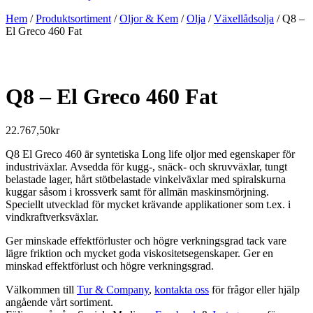
Hem
/
Produktsortiment
/
Oljor & Kem
/
Olja
/
Växellådsolja
/ Q8 –
El Greco 460 Fat
Q8 – El Greco 460 Fat
22.767,50
kr
Q8 El Greco 460 är syntetiska Long life oljor med egenskaper för
industriväxlar. Avsedda för kugg-, snäck- och skruvväxlar, tungt
belastade lager, hårt stötbelastade vinkelväxlar med spiralskurna
kuggar såsom i krossverk samt för allmän maskinsmörjning.
Speciellt utvecklad för mycket krävande applikationer som t.ex. i
vindkraftverksväxlar.
Ger minskade effektförluster och högre verkningsgrad tack vare
lägre friktion och mycket goda viskositetsegenskaper. Ger en
minskad effektförlust och högre verkningsgrad.
Välkommen till
Tur & Company
,
kontakta oss
för frågor eller hjälp
angående vårt sortiment.