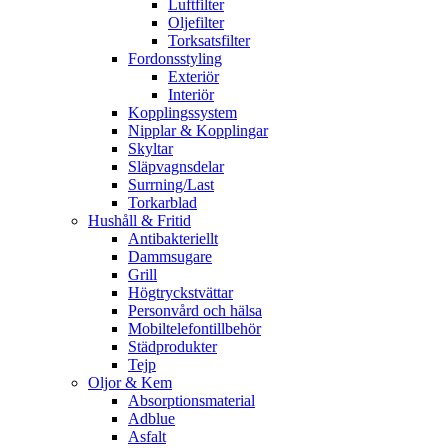
Luftfilter
Oljefilter
Torksatsfilter
Fordonsstyling
Exteriör
Interiör
Kopplingssystem
Nipplar & Kopplingar
Skyltar
Släpvagnsdelar
Surrning/Last
Torkarblad
Hushåll & Fritid
Antibakteriellt​
Dammsugare
Grill
Högtryckstvättar
Personvård och hälsa
Mobiltelefontillbehör
Städprodukter
Tejp
Oljor & Kem
Absorptionsmaterial
Adblue
Asfalt