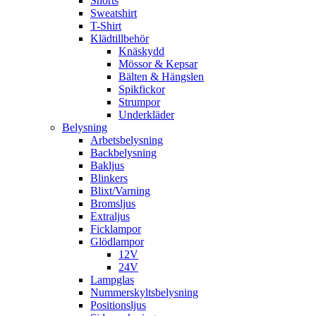
Shorts
Sweatshirt
T-Shirt
Klädtillbehör
Knäskydd
Mössor & Kepsar
Bälten & Hängslen
Spikfickor
Strumpor
Underkläder
Belysning
Arbetsbelysning
Backbelysning
Bakljus
Blinkers
Blixt/Varning
Bromsljus
Extraljus
Ficklampor
Glödlampor
12V
24V
Lampglas
Nummerskyltsbelysning
Positionsljus