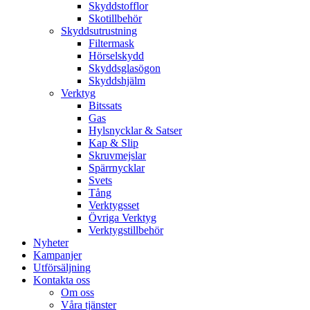
Skyddstofflor
Skotillbehör
Skyddsutrustning
Filtermask
Hörselskydd
Skyddsglasögon
Skyddshjälm
Verktyg
Bitssats
Gas
Hylsnycklar & Satser
Kap & Slip
Skruvmejslar
Spärrnycklar
Svets
Tång
Verktygsset
Övriga Verktyg
Verktygstillbehör
Nyheter
Kampanjer
Utförsäljning
Kontakta oss
Om oss
Våra tjänster