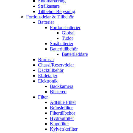
Sidomarkering
Strålkastare
Tillbehör Belysning
Fordonsdelar & Tillbehör
Batterier
Fordonsbatterier
Global
Tudor
Småbatterier
Batteritillbehör
Batteriladdare
Bromsar
Chassi/Reservdelar
Däcktillbehör
El-detaljer
Elektronik
Backkamera
Bilstereo
Filter
AdBlue FIlter
Bränslefilter
Filtertillbehör
Hydraulfilter
Kupéfilter
Kylvätskefilter