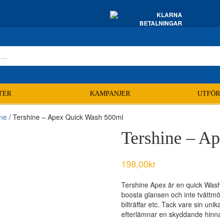
TER
KAMPANJER
UTFÖR
ine
/ Tershine – Apex Quick Wash 500ml
Tershine – A
198,00
kr
Tershine Apex är en quick Wash/
boosta glansen och inte tvättmöj
bilträffar etc. Tack vare sin un
efterlämnar en skyddande hinna.