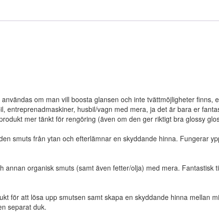
användas om man vill boosta glansen och inte tvättmöjligheter finns, exe
tbil, entreprenadmaskiner, husbil/vagn med mera, ja det är bara er fanta
rodukt mer tänkt för rengöring (även om den ger riktigt bra glossy glo
en smuts från ytan och efterlämnar en skyddande hinna. Fungerar ypperl
 och annan organisk smuts (samt även fetter/olja) med mera. Fantastisk til
ukt för att lösa upp smutsen samt skapa en skyddande hinna mellan mi
 en separat duk.