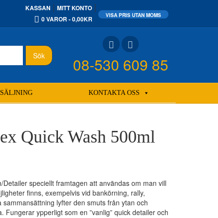
KASSAN
MITT KONTO
0 VAROR
0,00KR
Sök
08-530 609 85
SÄLJNING
KONTAKTA OSS
pex Quick Wash 500ml
Detailer speciellt framtagen att användas om man vill
ligheter finns, exempelvis vid bankörning, rally,
ika sammansättning lyfter den smuts från ytan och
 Fungerar ypperligt som en ”vanlig” quick detailer och