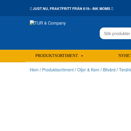
JUST NU,
FRAKTFRITT
FRÅN 619:- INK MOMS
Sök
efter:
PRODUKTSORTIMENT
NYHE
Hem
/
Produktsortiment
/
Oljor & Kem
/
Bilvård
/
Tersh