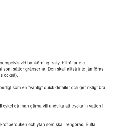
mpelvis vid bankörning, rally, bilträffar etc.
si som sätter gränserna. Den skall alltså inte jämföras
ss också).
igt som en ”vanlig” quick detailer och ger riktigt bra
l cykel då man gärna vill undvika att trycka in vatten i
krofiberduken och ytan som skall rengöras. Buffa