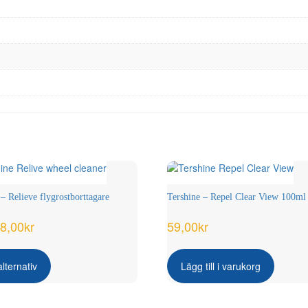
– Relieve flygrostborttagare
Tershine – Repel Clear View 100ml
8,00
kr
59,00
kr
Den
här
alternativ
Lägg till i varukorg
produkten
har
flera