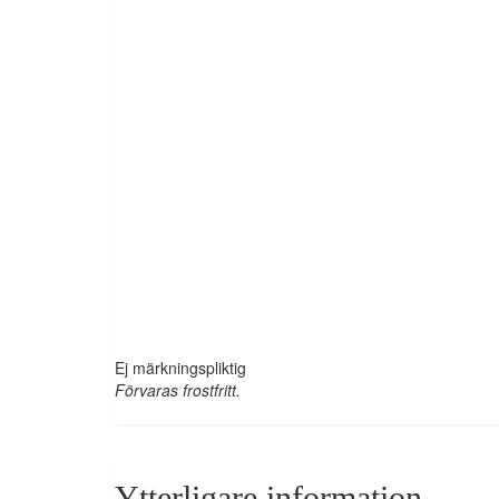
Ej märkningspliktig
Förvaras frostfritt.
Ytterligare information