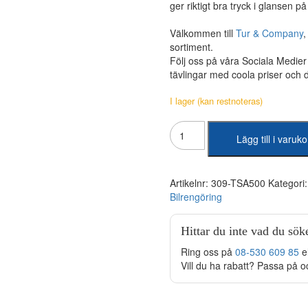
ger riktigt bra tryck i glansen på 
Välkommen till
Tur & Company
sortiment.
Följ oss på våra Sociala Medie
tävlingar med coola priser och
I lager (kan restnoteras)
Tershine
Lägg till i varuk
-
Apex
Quick
Wash
Artikelnr:
309-TSA500
Kategori
500ml
Bilrengöring
mängd
Hittar du inte vad du sök
Ring oss på
08-530 609 85
e
Vill du ha rabatt? Passa på o