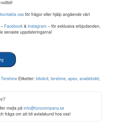
nolltid!
,
kontakta oss
för frågor eller hjälp angående vårt
r –
Facebook
&
Instagram
– för exklusiva erbjudanden,
 de senaste uppdateringarna!
org
:
Tershine
Etiketter:
bilvård
,
tershine
,
apex
,
snabbtvätt
,
er?
ller mejla på
info@turocompany.se
ch fråga om att bli avtalskund hos oss!