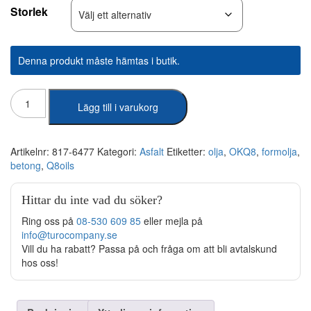
Storlek
Denna produkt måste hämtas i butik.
Q8
Lägg till i varukorg
-
Formolja
Da
Vinci
Artikelnr:
817-6477
Kategori:
Asfalt
Etiketter:
olja
,
OKQ8
,
formolja
,
AMP
betong
,
Q8oils
5
20L
Hittar du inte vad du söker?
-
Container
Ring oss på
08-530 609 85
eller mejla på
mängd
info@turocompany.se
Vill du ha rabatt? Passa på och fråga om att bli avtalskund
hos oss!