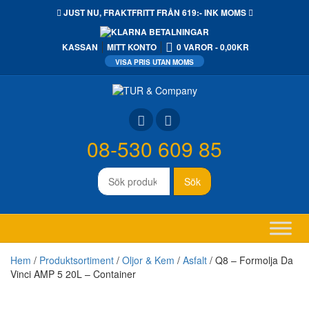
JUST NU,
FRAKTFRITT
FRÅN 619:- INK MOMS
KASSAN
MITT KONTO
0 VAROR
0,00KR
08-530 609 85
Sök
Sök
efter:
Hem
/
Produktsortiment
/
Oljor & Kem
/
Asfalt
/ Q8 – Formolja Da
Vinci AMP 5 20L – Container