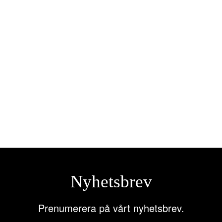
Hörby Bruk – Aluminiumblad För
Asfaltsraka
227,50
kr
Lägg till i varukorg
Nyhetsbrev
Prenumerera på vårt nyhetsbrev.